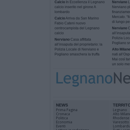
Calcio
In Eccellenza il Legnano
Nerviano
L
calcio inserito nel girone A
Nerviano p
lombardo
finanziame
Mercato. “M
Calcio
Arriva da San Marino
di lungo pe
Fabio Cateni nuovo
centrocampista del Legnano
Nerviano
C
calcio
all’insaputa
Polizia Loc
Nerviano
Casa affittata
Pogliano sm
all’insaputa del proprietario: la
Polizia Locale di Nerviano e
Alto Milan
Pogliano smaschera la truffa
nati all’Os
Mai così ta
un solo me
NEWS
TERRIT
Prima Pagina
Legnano
Cronaca
Alto Milan
Politica
Rhodense
Economia
Varesotto
Eventi
Lombardi