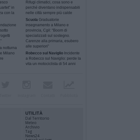
cesco
Rifugi climatici, cosa sono e
artet” in
perché diventano indispensabili
za con la
nelle città sempre più calde
Scuola
Graduatorie
ondazione
insegnamento a Milano e
sotto
provincia, Cgil: “Boom di
rogetti
specializzati sul sostegno.
”
Carenze alla primaria, esubero
alle superiori”
a notturna
 e Milano
Robecco sul Naviglio
Incidente
ere
a Robecco sul Naviglio: perde la
vita un motociclista di 54 anni
Twitter
Instagram
Contatti
Pubblicità
UTILITÀ
Dal Territorio
Meteo
Archivio
Tag
News24