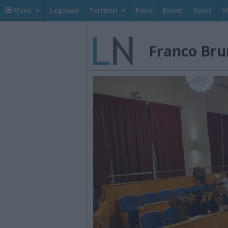
Menù
Legnano
Territori
Palio
Eventi
Sport
V
Franco Br