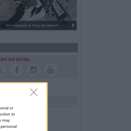
Pulizia del bosco del Rugareto a ...
UICI SUI SOCIAL
rdiamo i nostri cari
sonal or
ection to
ou may
 personal