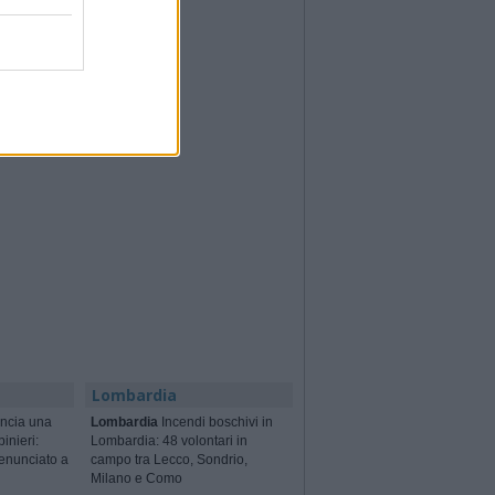
Lombardia
ncia una
Lombardia
Incendi boschivi in
binieri:
Lombardia: 48 volontari in
enunciato a
campo tra Lecco, Sondrio,
Milano e Como