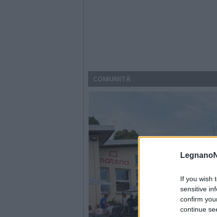
COMUNITÀ
LegnanoN
If you wish 
sensitive in
confirm you
continue se