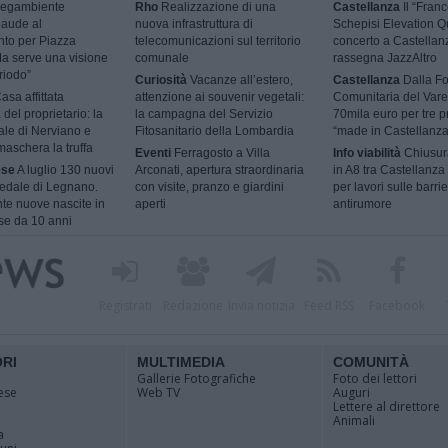
egambiente
Rho
Realizzazione di una
Castellanza
Il “Fran
laude al
nuova infrastruttura di
Schepisi Elevation Qu
nto per Piazza
telecomunicazioni sul territorio
concerto a Castellan
a serve una visione
comunale
rassegna JazzAltro
riodo”
Curiosità
Vacanze all’estero,
Castellanza
Dalla F
asa affittata
attenzione ai souvenir vegetali:
Comunitaria del Vare
 del proprietario: la
la campagna del Servizio
70mila euro per tre p
ale di Nerviano e
Fitosanitario della Lombardia
“made in Castellanza
aschera la truffa
Eventi
Ferragosto a Villa
Info viabilità
Chiusur
ese
A luglio 130 nuovi
Arconati, apertura straordinaria
in A8 tra Castellanza
pedale di Legnano.
con visite, pranzo e giardini
per lavori sulle barri
nte nuove nascite in
aperti
antirumore
se da 10 anni
Registrati
Redazione
Invia notizia
Feed RSS
Facebook
ORI
MULTIMEDIA
COMUNITÀ
Gallerie Fotografiche
Foto dei lettori
ese
Web TV
Auguri
Lettere al direttore
Animali
a