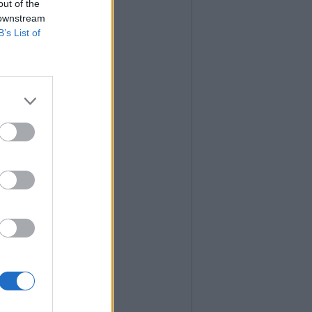
out of the
 downstream
B’s List of