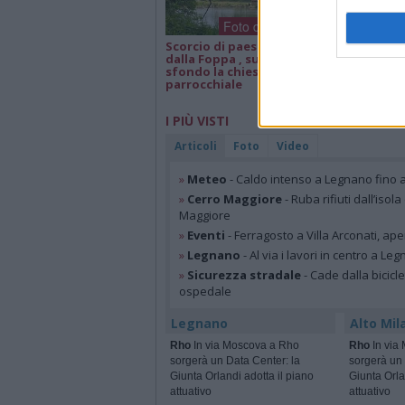
Foto dei lettori
Scorcio di paesaggio
Isa e Lele 50 an
dalla Foppa , sullo
matrimonio, a
sfondo la chiesa
parrocchiale
I PIÙ VISTI
Articoli
Foto
Video
»
Meteo
- Caldo intenso a Legnano fino a
»
Cerro Maggiore
- Ruba rifiuti dall’iso
Maggiore
»
Eventi
- Ferragosto a Villa Arconati, ape
»
Legnano
- Al via i lavori in centro a Le
»
Sicurezza stradale
- Cade dalla bicic
ospedale
Legnano
Alto Mil
Rho
In via Moscova a Rho
Rho
In via
sorgerà un Data Center: la
sorgerà un 
Giunta Orlandi adotta il piano
Giunta Orla
attuativo
attuativo