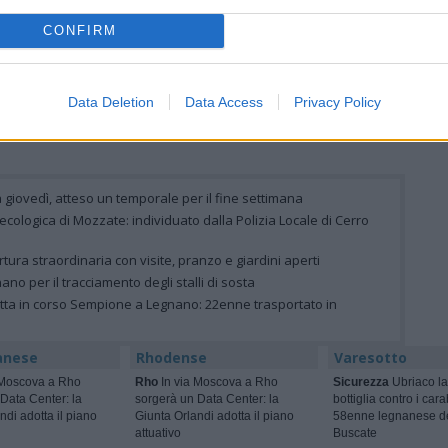
Auguri
Lettere al direttore
Animali
CONFIRM
ni di
“Legnano tempestata
Smarrita a Busto
uguri
da buche che
Arsizio Nala, micia Main
costringono ad
Coon
acrobazie circensi”
Data Deletion
Data Access
Privacy Policy
 giovedì, atteso un temporale per il fine settimana
la ecologica di Mozzate: individuato dalla Polizia Locale di Cerro
rtura straordinaria con visite, pranzo e giardini aperti
gnano per il tracciamento degli stalli di sosta
letta in corso Sempione a Legnano: 22enne trasportato in
anese
Rhodense
Varesotto
 Moscova a Rho
Rho
In via Moscova a Rho
Sicurezza
Ubriaco la
Data Center: la
sorgerà un Data Center: la
bottiglia contro i cara
ndi adotta il piano
Giunta Orlandi adotta il piano
58enne legnanese d
attuativo
Buscate