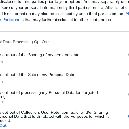
disclosed to third parties prior to your opt-out. You may separately opt-
losure of your personal information by third parties on the IAB’s list of
. This information may also be disclosed by us to third parties on the
IA
Participants
that may further disclose it to other third parties.
l Data Processing Opt Outs
o opt-out of the Sharing of my personal data.
In
a non va in ferie: ogni
o opt-out of the Sale of my Personal Data.
a per te
In
to opt-out of processing my Personal Data for Targeted
 Castronno propone un appuntamento diverso ogni sera, tra
ing.
rsazioni, laboratori creativi, sfide musicali e burraco
In
o opt-out of Collection, Use, Retention, Sale, and/or Sharing
ersonal Data that Is Unrelated with the Purposes for which it
lected.
Out