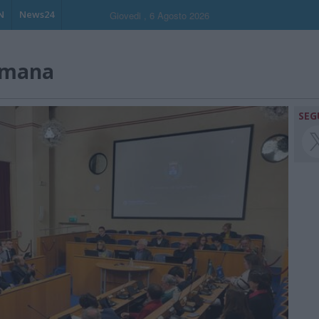
N
News24
Giovedi , 6 Agosto 2026
umana
SEG