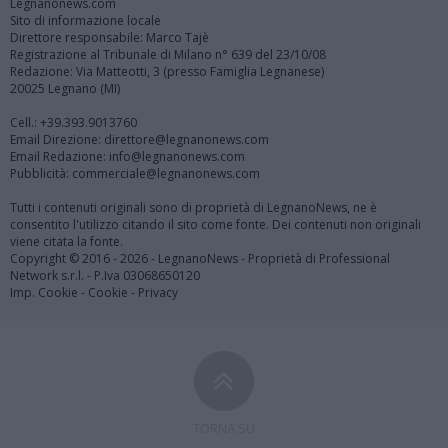
Legnanonews.com
Sito di informazione locale
Direttore responsabile: Marco Tajè
Registrazione al Tribunale di Milano n° 639 del 23/10/08
Redazione: Via Matteotti, 3 (presso Famiglia Legnanese)
20025 Legnano (MI)
Cell.: +39.393.9013760
Email Direzione: direttore@legnanonews.com
Email Redazione: info@legnanonews.com
Pubblicità: commerciale@legnanonews.com
Tutti i contenuti originali sono di proprietà di LegnanoNews, ne è
consentito l'utilizzo citando il sito come fonte. Dei contenuti non originali
viene citata la fonte.
Copyright © 2016 - 2026 - LegnanoNews - Proprietà di Professional
Network s.r.l. - P.Iva 03068650120
Imp. Cookie
-
Cookie
-
Privacy
TORNA SU