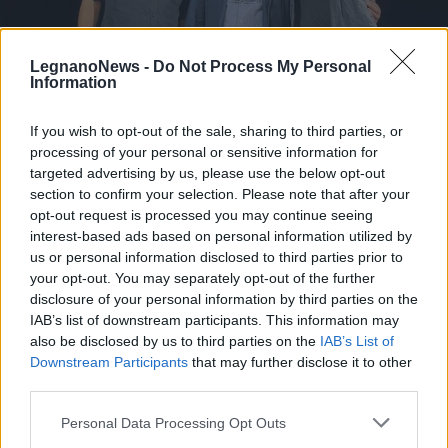
LegnanoNews -
Do Not Process My Personal
Information
EVENTI
If you wish to opt-out of the sale, sharing to third parties, or
Fondazione Ticino Olona
processing of your personal or sensitive information for
“moltiplicatore” di bontà, concluso
targeted advertising by us, please use the below opt-out
section to confirm your selection. Please note that after your
a ritmo di rock il Festival della
opt-out request is processed you may continue seeing
Filantropia
interest-based ads based on personal information utilized by
us or personal information disclosed to third parties prior to
Festival della Filantropia
your opt-out. You may separately opt-out of the further
disclosure of your personal information by third parties on the
IAB’s list of downstream participants. This information may
also be disclosed by us to third parties on the
IAB’s List of
Downstream Participants
that may further disclose it to other
third parties.
Personal Data Processing Opt Outs