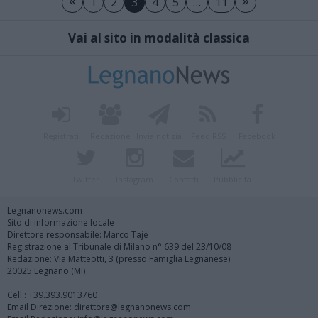
«
»
1
2
3
4
5
…
11
Vai al sito in modalità classica
Registrati
Redazione
Invia notizia
Feed RSS
Facebook
Twitter
Instagram
Contatti
Pubblicità
Legnanonews.com
Sito di informazione locale
Direttore responsabile: Marco Tajè
Registrazione al Tribunale di Milano n° 639 del 23/10/08
Redazione: Via Matteotti, 3 (presso Famiglia Legnanese)
20025 Legnano (MI)
Cell.: +39.393.9013760
Email Direzione: direttore@legnanonews.com