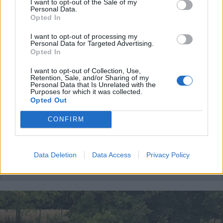
I want to opt-out of the Sale of my
Personal Data.
Opted In
I want to opt-out of processing my
Personal Data for Targeted Advertising.
PALIO DI LEGNANO
Opted In
Palio di Legnano e Provaccia: tutto
quello che c’è da sapere per sfilata,
I want to opt-out of Collection, Use,
Retention, Sale, and/or Sharing of my
corse e diretta streaming
Personal Data that Is Unrelated with the
Purposes for which it was collected.
Opted Out
CONFIRM
Data Deletion
Data Access
Privacy Policy