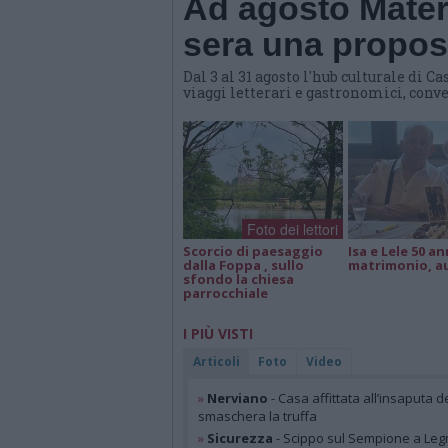
Ad agosto Materi
sera una propost
Dal 3 al 31 agosto l'hub culturale di
viaggi letterari e gastronomici, conve
Foto dei lettori
Scorcio di paesaggio
Isa e Lele 50 an
dalla Foppa , sullo
matrimonio, a
sfondo la chiesa
parrocchiale
I PIÙ VISTI
Articoli
Foto
Video
»
Nerviano
- Casa affittata all’insaputa d
smaschera la truffa
»
Sicurezza
- Scippo sul Sempione a Legn