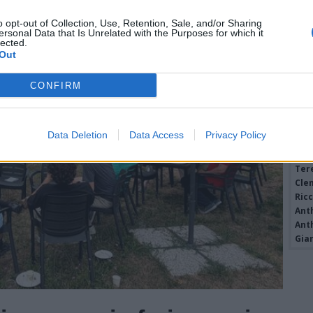
o opt-out of Collection, Use, Retention, Sale, and/or Sharing
ersonal Data that Is Unrelated with the Purposes for which it
lected.
Out
Rico
PIE
CONFIRM
Gine
Gia
Cle
Data Deletion
Data Access
Privacy Policy
Mar
Achi
Tere
Cle
Ric
Ant
Ant
Gia