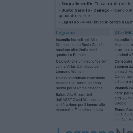
»
Stop alle truffe
- Tentata truffa telefo
»
Busto Garolfo - Dairago
- Incendio al
quadrati di verde
»
Legnano
- Al via i lavori in centro a Le
Legnano
Alto Mil
Incendio
Incendi nell’Alto
Incendio
In
Milanese, dopo Busto Garolfo
Milanese, 
bruciano oltre 2mila metri
bruciano ol
quadrati a Bernate
quadrati a 
Calcio
Anche un inedito “derby”
Canegrate 
con la Virtus Cantalupo per il
sponsorizz
Legnano Women
prima di Fe
Canegrate: 
Calcio
Scicchitano confermato
a 7 euro e t
mister della Robur Legnano
pronta per la Prima categoria
Viabilità
We
nero” per l’
Salute
Alla Breast Unit
oltre 25 mil
dell’ASST Ovest Milanese la
viaggio
certificazione per il tumore alla
mammella. È la prima in Italia
Eventi
Cosa
del 7, 8 e 
nell’Alto M