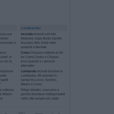
Lombardia
ncia una
Incendio
Incendi nell’Alto
binieri:
Milanese, dopo Busto Garolfo
enunciato a
bruciano oltre 2mila metri
quadrati a Bernate
cesco
Como
Chiusure notturne in A9
artet” in
tra Como Centro e Chiasso:
za con la
ecco quando e i percorsi
alternativi
ondazione
Lombardia
Incendi boschivi in
sotto
Lombardia: 48 volontari in
rogetti
campo tra Lecco, Sondrio,
”
Milano e Como
a notturna
Rifugi climatici, cosa sono e
 e Milano
perché diventano indispensabili
ere
nelle città sempre più calde