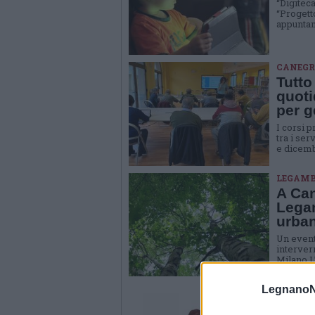
“Digiteca
“Progett
appuntam
CANEGR
Tutto
quoti
per g
I corsi 
tra i se
e dicembr
LEGAMB
A Can
Legam
urba
Un event
interver
Milano L
BIBLIOT
LegnanoN
In bi