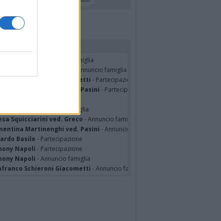
rdiamo i nostri cari
TRO MALERBA
- Annuncio famiglia
tte Pedotti ved. Urbini
- Annuncio famiglia
nfranco Schieroni Giacometti
- Partecipazione
mentina Martinenghi ved. Pasini
- Partecipazione
ian Jasik
- Annuncio famiglia
lle Mazzini
- Annuncio famiglia
sa Squicciarini ved. Greco
- Annuncio famiglia
mentina Martinenghi ved. Pasini
- Annuncio famiglia
cardo Basile
- Partecipazione
hony Napoli
- Partecipazione
hony Napoli
- Annuncio famiglia
nfranco Schieroni Giacometti
- Annuncio famiglia