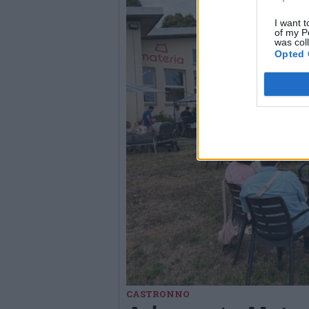
I want t
of my P
was col
Opted 
CASTRONNO