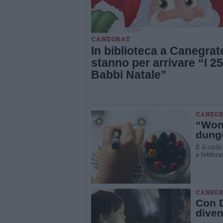
CANEGRAT
In biblioteca a Canegrat
stanno per arrivare “I 25
Babbi Natale”
CANEGRA
“Wond
dunge
È il cicl
a febbra
CANEGRA
Con D
diven