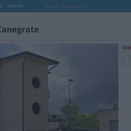
N
News24
Venerdi , 7 Agosto 2026
 Canegrate
SEG