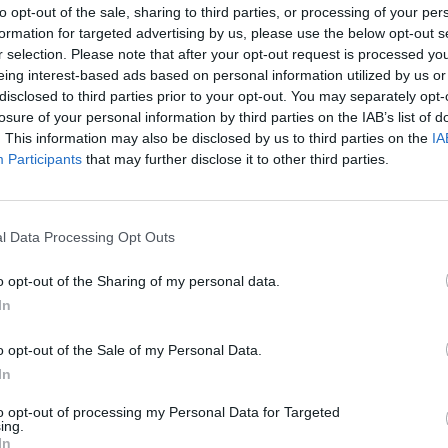
gna #PiccoliLettoriForti
to opt-out of the sale, sharing to third parties, or processing of your per
mento è per le 10.30 del mattino di sabato 9 luglio nella casa dei
formation for targeted advertising by us, please use the below opt-out s
negratese: «Non perdetevi neanche un timbro sul Passaporto dei
r selection. Please note that after your opt-out request is processed y
ettori Forti»
eing interest-based ads based on personal information utilized by us or
disclosed to third parties prior to your opt-out. You may separately opt-
losure of your personal information by third parties on the IAB’s list of
ATE- CULTURA
blioteca di Canegrate rinnova il suo
. This information may also be disclosed by us to third parties on the
IA
moni e con “Operazione Salvalibro”
Participants
that may further disclose it to other third parties.
a 2000 libri
 saranno 2000 i nuovi libri che, attraverso i contributi del Mic,
no posto tra gli scaffali della biblioteca. E saranno altrettanti
e saranno dismessi e lasciata a disposizione di tutti i lettori
l Data Processing Opt Outs
 accoglierli in casa propria
o opt-out of the Sharing of my personal data.
In
Guarda l'archivio
o opt-out of the Sale of my Personal Data.
In
SEG
to opt-out of processing my Personal Data for Targeted
ing.
In