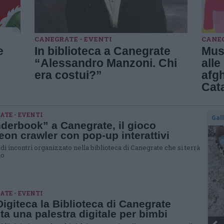
CANEGRATE - EVENTI
CANEG
e
In biblioteca a Canegrate
Mus
“Alessandro Manzoni. Chi
alle
era costui?”
afgh
Cat
TE - EVENTI
Gal
erbook” a Canegrate, il gioco
on crawler con pop-up interattivi
o di incontri organizzato nella biblioteca di Canegrate che si terrà
io
TE - EVENTI
igiteca la Biblioteca di Canegrate
ta una palestra digitale per bimbi