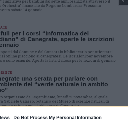
” l’iniziativa per bambini dai sette anni realizzata attraverso il
o Orchestra” finanziato da Regione Lombardia. Prossimo
ento sabato 14 gennaio
ATE
 full per i corsi “Informatica del
diano” di Canegrate, aperte le iscrizioni
ennaio
proposti dal Comune e dal Consorzio bibliotecario per orientarsi
rvizi online piacciono ai canegratesi. Le iscrizioni per novembre
e sono esaurite. Aperta la lista d’attesa per le lezioni di gennaio
IENTE
egrate una serata per parlare con
biente del “verde naturale in ambito
no”
o organizzato da Legambiente, lunedì 21 novembre, al quale
rà Gabriele Galasso, botanico del Museo di scienze naturali di
’evento si terrà nella biblioteca di Canegrate
ECA - BIMBI
ews -
Do Not Process My Personal Information
blioteca a Canegrate si avvia la