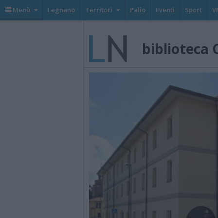
Menù
Legnano
Territori
Palio
Eventi
Sport
V
biblioteca