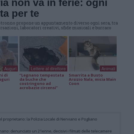
a non va in ferie: ogni
a per te
 Castronno propone un appuntamento diverso ogni sera, tra
rsazioni, laboratori creativi, sfide musicali e burraco
Auguri
Lettere al direttore
Animali
ni di
“Legnano tempestata
Smarrita a Busto
uguri
da buche che
Arsizio Nala, micia Main
costringono ad
Coon
acrobazie circensi”
el proprietario: la Polizia Locale di Nerviano e Pogliano
ano: denunciato un 21enne, decisivi i filmati delle telecamere