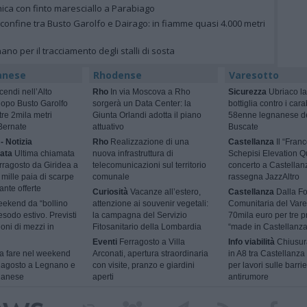
nica con finto maresciallo a Parabiago
 confine tra Busto Garolfo e Dairago: in fiamme quasi 4.000 metri
gnano per il tracciamento degli stalli di sosta
anese
Rhodense
Varesotto
cendi nell’Alto
Rho
In via Moscova a Rho
Sicurezza
Ubriaco la
dopo Busto Garolfo
sorgerà un Data Center: la
bottiglia contro i cara
tre 2mila metri
Giunta Orlandi adotta il piano
58enne legnanese d
Bernate
attuativo
Buscate
- Notizia
Rho
Realizzazione di una
Castellanza
Il “Fran
ata
Ultima chiamata
nuova infrastruttura di
Schepisi Elevation Qu
rragosto da Giridea a
telecomunicazioni sul territorio
concerto a Castellan
mille paia di scarpe
comunale
rassegna JazzAltro
ante offerte
Curiosità
Vacanze all’estero,
Castellanza
Dalla F
ekend da “bollino
attenzione ai souvenir vegetali:
Comunitaria del Vare
esodo estivo. Previsti
la campagna del Servizio
70mila euro per tre p
ioni di mezzi in
Fitosanitario della Lombardia
“made in Castellanza
Eventi
Ferragosto a Villa
Info viabilità
Chiusur
 fare nel weekend
Arconati, apertura straordinaria
in A8 tra Castellanza
9 agosto a Legnano e
con visite, pranzo e giardini
per lavori sulle barri
ilanese
aperti
antirumore