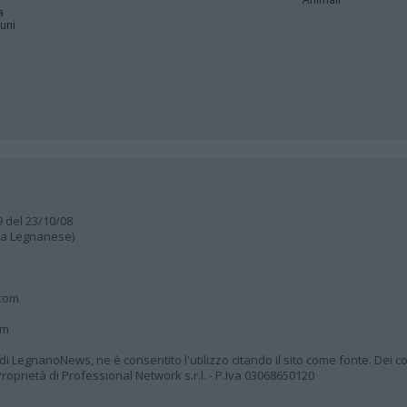
a
muni
9 del 23/10/08
lia Legnanese)
.com
om
à di LegnanoNews, ne è consentito l'utilizzo citando il sito come fonte. Dei co
oprietà di Professional Network s.r.l. - P.Iva 03068650120