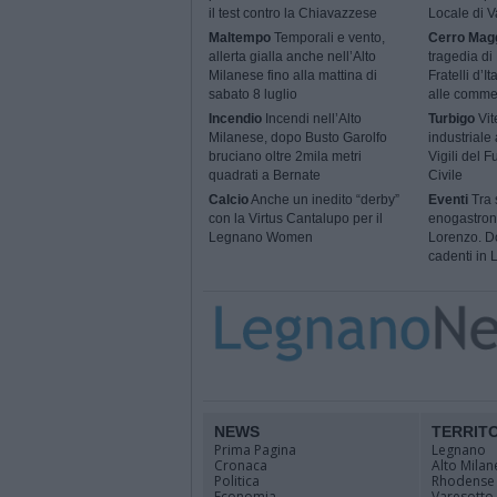
il test contro la Chiavazzese
Locale di 
Maltempo
Temporali e vento,
Cerro Mag
allerta gialla anche nell’Alto
tragedia di
Milanese fino alla mattina di
Fratelli d’I
sabato 8 luglio
alle comme
Incendio
Incendi nell’Alto
Turbigo
Vit
Milanese, dopo Busto Garolfo
industriale
bruciano oltre 2mila metri
Vigili del 
quadrati a Bernate
Civile
Calcio
Anche un inedito “derby”
Eventi
Tra s
con la Virtus Cantalupo per il
enogastron
Legnano Women
Lorenzo. Do
cadenti in
NEWS
TERRIT
Prima Pagina
Legnano
Cronaca
Alto Milan
Politica
Rhodense
Economia
Varesotto