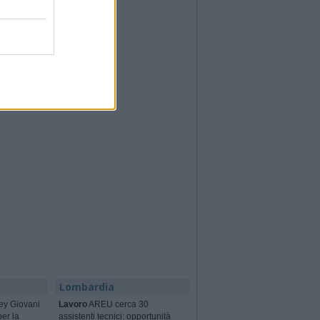
Lombardia
ey Giovani
Lavoro
AREU cerca 30
per la
assistenti tecnici: opportunità