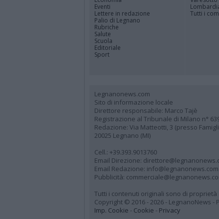
Eventi
Lombardi
Lettere in redazione
Tutti i co
Palio di Legnano
Rubriche
Salute
Scuola
Editoriale
Sport
Legnanonews.com
Sito di informazione locale
Direttore responsabile: Marco Tajè
Registrazione al Tribunale di Milano n° 63
Redazione: Via Matteotti, 3 (presso Famig
20025 Legnano (MI)
Cell.: +39.393.9013760
Email Direzione: direttore@legnanonews
Email Redazione: info@legnanonews.com
Pubblicità: commerciale@legnanonews.c
Tutti i contenuti originali sono di propriet
Copyright © 2016 - 2026 - LegnanoNews - Pr
Imp. Cookie
-
Cookie
-
Privacy