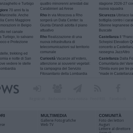
Vanzaghello e Turbigo
quattro minorenni arrestati dai
stagione 2026-27 co
Carabinieri ad Arese
nuova squadra
giore
70 anni fa la
 Marcinelle. Anche
Rho
In via Moscova a Rho
Sicurezza
Ubriaco la
talia Cerro Maggiore
sorgerà un Data Center: la
bottiglia contro i cara
morazioni in Belgio
Giunta Orlandi adotta il piano
58enne legnanese d
attuativo
Buscate
ello nel canale
 a Turbigo, lo salvano
Rho
Realizzazione di una
Castellanza
Il “Fran
Fuoco e Protezione
nuova infrastruttura di
Schepisi Elevation Qu
telecomunicazioni sul territorio
concerto a Castellan
comunale
rassegna JazzAltro
telle, trekking ed
omia e notte di San
Curiosità
Vacanze all’estero,
Castellanza
Dalla F
ve vedere le stelle
attenzione ai souvenir vegetali:
Comunitaria del Vare
 Lombardia
la campagna del Servizio
70mila euro per tre p
Fitosanitario della Lombardia
“made in Castellanza
Registrati
Redazione
Invia notizia
Feed RSS
Facebook
ORI
MULTIMEDIA
COMUNITÀ
Gallerie Fotografiche
Foto dei lettori
ese
Web TV
Auguri
Lettere al direttore
Animali