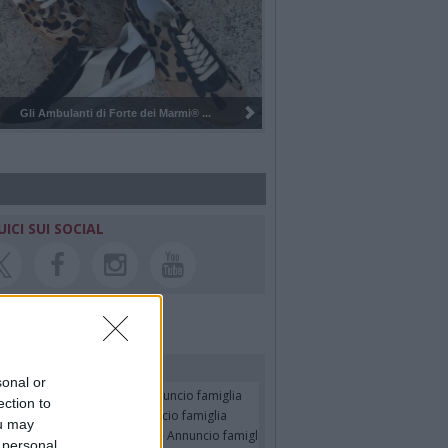
mi® ...
Pulizia del bosco del Rugareto a ...
UICI SUI SOCIAL
rdiamo i nostri cari
sonal or
faella Russo in Muner
- Annuncio famiglia
ection to
ano Giudici (Roby)
- Annuncio famiglia
ou may
SELLA BRESCIANI in CADEO
- Annuncio famiglia
 personal