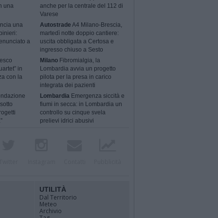
n una
anche per la centrale del 112 di
Varese
ncia una
Autostrade
A4 Milano-Brescia,
binieri:
martedì notte doppio cantiere:
enunciato a
uscita obbligata a Certosa e
ingresso chiuso a Sesto
cesco
Milano
Fibromialgia, la
artet” in
Lombardia avvia un progetto
za con la
pilota per la presa in carico
integrata dei pazienti
ondazione
Lombardia
Emergenza siccità e
sotto
fiumi in secca: in Lombardia un
rogetti
controllo su cinque svela
”
prelievi idrici abusivi
Twitter
Instagram
Contatti
Pubblicità
UTILITÀ
Dal Territorio
Meteo
Archivio
Tag