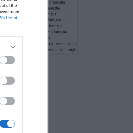
RIELE MASSINISSA
- Annuncio famiglia
out of the
ZO STEFANONI
- Annuncio famiglia
 downstream
STINO BOSSI
- Annuncio famiglia
B’s List of
udio Dal Medico
- Annuncio famiglia
ondo SPIANTINI
- Annuncio famiglia
o Pasquale Assetti
- Annuncio famiglia
o Pacitti
- Annuncio famiglia
erina Martini ved. Cecconato
- Annuncio famiglia
nelia Masini Ved. Pagani
- Annuncio famiglia