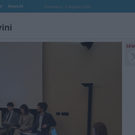
N
News24
Domenica , 9 Agosto 2026
vini
SEG