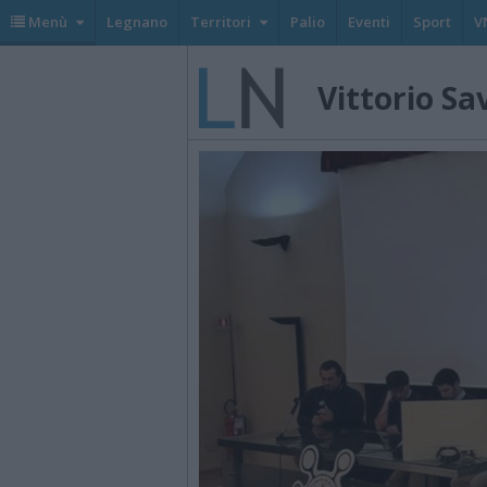
Menù
Legnano
Territori
Palio
Eventi
Sport
V
Vittorio Sa