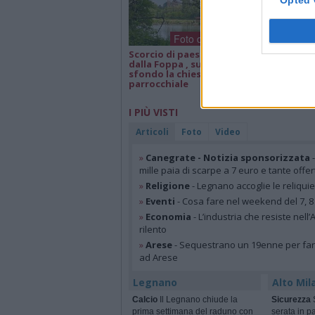
Opted 
Foto dei lettori
Scorcio di paesaggio
Isa e Lele 50 an
dalla Foppa , sullo
matrimonio, a
sfondo la chiesa
parrocchiale
I PIÙ VISTI
Articoli
Foto
Video
»
Canegrate - Notizia sponsorizzata
-
mille paia di scarpe a 7 euro e tante offer
»
Religione
- Legnano accoglie le reliqui
»
Eventi
- Cosa fare nel weekend del 7, 8
»
Economia
- L’industria che resiste nell
rilento
»
Arese
- Sequestrano un 19enne per farsi
ad Arese
Legnano
Alto Mil
Calcio
Il Legnano chiude la
Sicurezza
S
prima settimana del raduno con
serata in pa