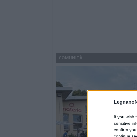
COMUNITÀ
LegnanoN
If you wish 
sensitive in
confirm you
continue se