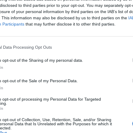
GAB
disclosed to third parties prior to your opt-out. You may separately opt-
REN
losure of your personal information by third parties on the IAB’s list of
AGO
. This information may also be disclosed by us to third parties on the
IA
Cla
Participants
that may further disclose it to other third parties.
Edm
Nin
Mari
Alv
l Data Processing Opt Outs
Cor
o opt-out of the Sharing of my personal data.
In
a non va in ferie: ogni
o opt-out of the Sale of my Personal Data.
In
a per te
to opt-out of processing my Personal Data for Targeted
ing.
 Castronno propone un appuntamento diverso ogni sera, tra
In
rsazioni, laboratori creativi, sfide musicali e burraco
o opt-out of Collection, Use, Retention, Sale, and/or Sharing
ersonal Data that Is Unrelated with the Purposes for which it
lected.