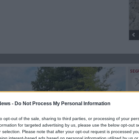
Gli Ambulanti di Forte dei Mar
SEG
ews -
Do Not Process My Personal Information
Rico
to opt-out of the sale, sharing to third parties, or processing of your per
Raf
formation for targeted advertising by us, please use the below opt-out s
Rom
r selection. Please note that after your opt-out request is processed y
LUI
eing interest-based ads based on personal information utilized by us or