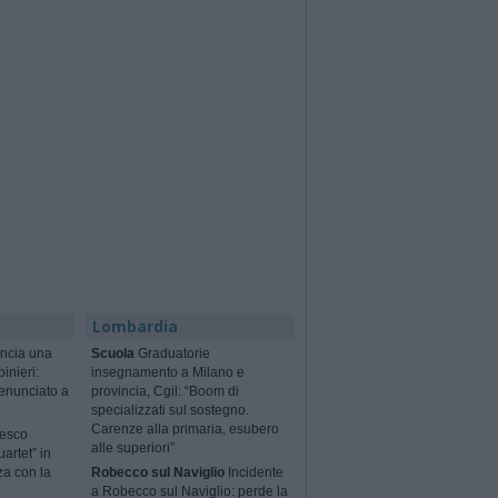
Lombardia
ncia una
Scuola
Graduatorie
binieri:
insegnamento a Milano e
enunciato a
provincia, Cgil: “Boom di
specializzati sul sostegno.
Carenze alla primaria, esubero
cesco
alle superiori”
artet” in
za con la
Robecco sul Naviglio
Incidente
a Robecco sul Naviglio: perde la