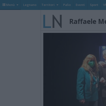
Menù
Legnano
Territori
Palio
Eventi
Sport
V
Raffaele M