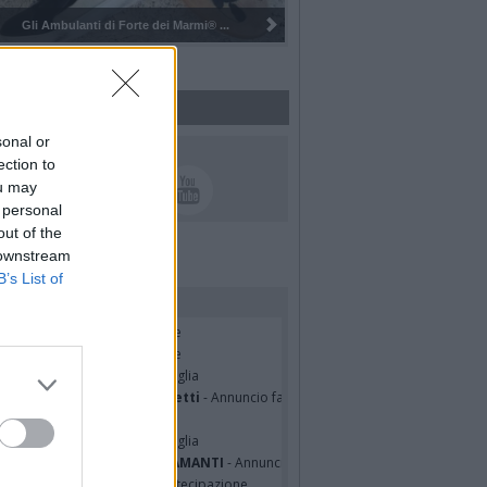
anti di Forte dei Marmi® ...
Pulizia del bosco del Rugareto a ...
sonal or
UICI SUI SOCIAL
ection to
ou may
 personal
out of the
 downstream
B’s List of
rdiamo i nostri cari
cardo Basile
- Partecipazione
hony Napoli
- Partecipazione
hony Napoli
- Annuncio famiglia
nfranco Schieroni Giacometti
- Annuncio famiglia
i Codini
- Annuncio famiglia
cardo Basile
- Annuncio famiglia
A MALINVERNO ved. TETTAMANTI
- Annuncio famiglia
a Panisi ved. Bianchi
- Partecipazione