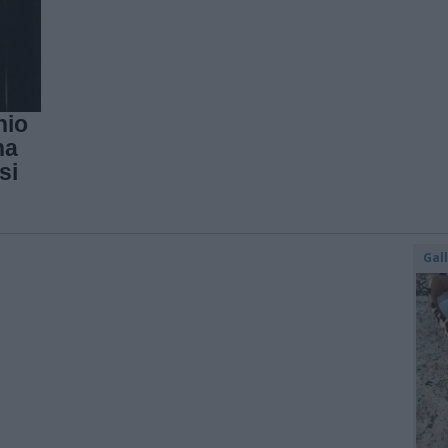
nio
na
si
Gal