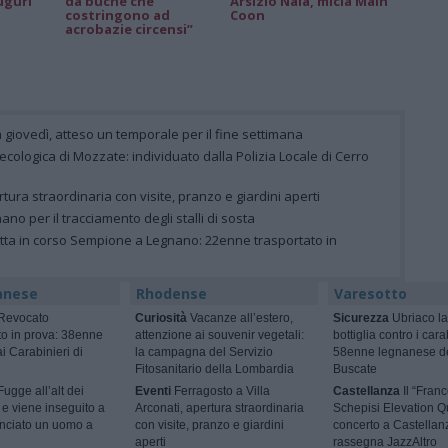
uguri
da buche che
Arsizio Nala, micia Main
costringono ad
Coon
acrobazie circensi”
 giovedì, atteso un temporale per il fine settimana
la ecologica di Mozzate: individuato dalla Polizia Locale di Cerro
rtura straordinaria con visite, pranzo e giardini aperti
gnano per il tracciamento degli stalli di sosta
letta in corso Sempione a Legnano: 22enne trasportato in
anese
Rhodense
Varesotto
Revocato
Curiosità
Vacanze all’estero,
Sicurezza
Ubriaco la
to in prova: 38enne
attenzione ai souvenir vegetali:
bottiglia contro i cara
i Carabinieri di
la campagna del Servizio
58enne legnanese d
Fitosanitario della Lombardia
Buscate
ugge all’alt dei
Eventi
Ferragosto a Villa
Castellanza
Il “Fran
 e viene inseguito a
Arconati, apertura straordinaria
Schepisi Elevation Qu
unciato un uomo a
con visite, pranzo e giardini
concerto a Castellan
aperti
rassegna JazzAltro