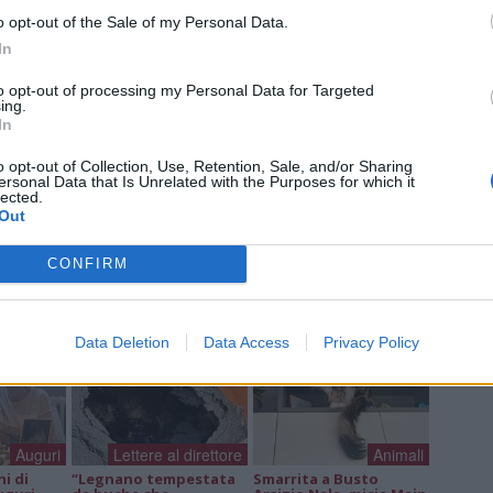
MAU
o opt-out of the Sale of my Personal Data.
Mari
In
Fulv
Mari
to opt-out of processing my Personal Data for Targeted
ing.
In
o opt-out of Collection, Use, Retention, Sale, and/or Sharing
ersonal Data that Is Unrelated with the Purposes for which it
lected.
a non va in ferie: ogni
Out
a per te
CONFIRM
 Castronno propone un appuntamento diverso ogni sera, tra
rsazioni, laboratori creativi, sfide musicali e burraco
Data Deletion
Data Access
Privacy Policy
Auguri
Lettere al direttore
Animali
ni di
“Legnano tempestata
Smarrita a Busto