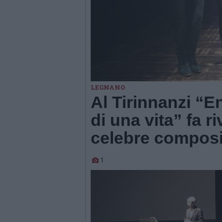
LEGNANO
Al Tirinnanzi “E
di una vita” fa r
celebre composi
1