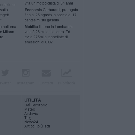
vita un motociclista di 54 anni
ondazione
sotto
Economia
Carburanti, prorogato
rogetti
fino al 25 agosto lo sconto di 17
”
centesimi sul gasolio
a notturna
Mobilità
Il treno in Lombardia
 e Milano
vale 3,26 milioni di euro. Ed
ere
evita 275mila tonnellate di
emissioni di CO2
Twitter
Instagram
Contatti
Pubblicità
UTILITÀ
Dal Territorio
Meteo
Archivio
Tag
News24
Articoli più letti