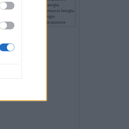
RO SPIGAROLO
- Annuncio famiglia
a Pia Volpe ved. Pilutti
- Annuncio famiglia
io Barlascini
- Annuncio famiglia
a Panisi ved. Bianchi
- Partecipazione