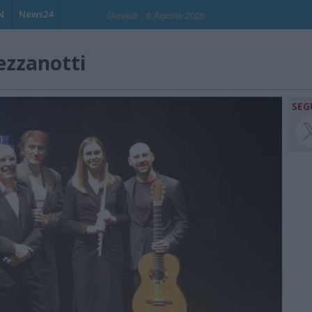
N
News24
Giovedi , 6 Agosto 2026
ezzanotti
SEG