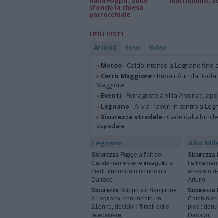
dalla Foppa , sullo
matrimonio, a
sfondo la chiesa
parrocchiale
I PIÙ VISTI
Articoli
Foto
Video
»
Meteo
- Caldo intenso a Legnano fino a
»
Cerro Maggiore
- Ruba rifiuti dall’iso
Maggiore
»
Eventi
- Ferragosto a Villa Arconati, ape
»
Legnano
- Al via i lavori in centro a Le
»
Sicurezza stradale
- Cade dalla bicic
ospedale
Legnano
Alto Mil
Sicurezza
Fugge all’alt dei
Sicurezza
Carabinieri e viene inseguito a
l’affidamen
piedi: denunciato un uomo a
arrestato da
Dairago
Arluno
Sicurezza
Scippo sul Sempione
Sicurezza
F
a Legnano: denunciato un
Carabinieri
21enne, decisivi i filmati delle
piedi: den
telecamere
Dairago