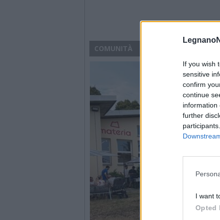
LegnanoN
COMUNITÀ
If you wish 
sensitive in
confirm you
continue se
information 
further disc
participants
Downstream 
Persona
I want t
Opted 