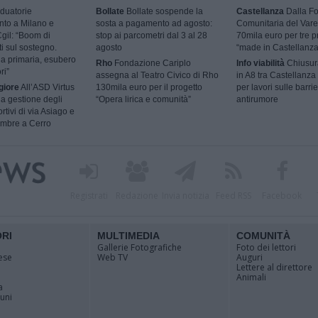
duatorie
Bollate
Bollate sospende la
Castellanza
Dalla F
to a Milano e
sosta a pagamento ad agosto:
Comunitaria del Vare
Cgil: “Boom di
stop ai parcometri dal 3 al 28
70mila euro per tre p
ti sul sostegno.
agosto
“made in Castellanza
a primaria, esubero
Rho
Fondazione Cariplo
Info viabilità
Chiusur
ri”
assegna al Teatro Civico di Rho
in A8 tra Castellanza
giore
All’ASD Virtus
130mila euro per il progetto
per lavori sulle barri
a gestione degli
“Opera lirica e comunità”
antirumore
rtivi di via Asiago e
embre a Cerro
Registrati
Redazione
Invia notizia
Feed RSS
Facebook
ORI
MULTIMEDIA
COMUNITÀ
Gallerie Fotografiche
Foto dei lettori
ese
Web TV
Auguri
Lettere al direttore
Animali
a
muni