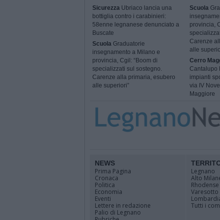
Sicurezza
Ubriaco lancia una
Scuola
Gra
bottiglia contro i carabinieri:
insegnamen
58enne legnanese denunciato a
provincia, 
Buscate
specializza
Carenze all
Scuola
Graduatorie
alle superio
insegnamento a Milano e
provincia, Cgil: “Boom di
Cerro Mag
specializzati sul sostegno.
Cantalupo l
Carenze alla primaria, esubero
impianti spo
alle superiori”
via IV Nov
Maggiore
NEWS
TERRIT
Prima Pagina
Legnano
Cronaca
Alto Milan
Politica
Rhodense
Economia
Varesotto
Eventi
Lombardi
Lettere in redazione
Tutti i co
Palio di Legnano
Rubriche