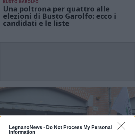
BUSTO GAROLFO
Una poltrona per quattro alle
elezioni di Busto Garolfo: ecco i
candidati e le liste
LegnanoNews -
Do Not Process My Personal
Information