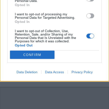
Personal Data.
Opted In
I want to opt-out of processing my
Personal Data for Targeted Advertising.
Opted In
I want to opt-out of Collection, Use,
Retention, Sale, and/or Sharing of my
Personal Data that Is Unrelated with the
Purposes for which it was collected.
Opted Out
BUSTO GAROLFO
Sicurezza nel mirino delle
CONFIRM
opposizioni: “Troppi furti nelle
attività commerciali”. Il sindaco:
“Nessuna esclation”
Data Deletion
Data Access
Privacy Policy