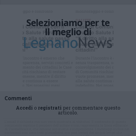
Selezioniamo per te
Il meglio di
Iscriviti alla
newsletter
Commenti
Accedi
o
registrati
per commentare questo
articolo.
L'email è richiesta ma non verrà mostrata ai visitatori. Il contenuto di questo
commento esprime il pensiero dell'autore e non rappresenta la linea editoriale
di VareseNews.it, che rimane autonoma e indipendente. I messaggi inclusi nei
commenti non sono testi giornalistici, ma post inviati dai singoli lettori che