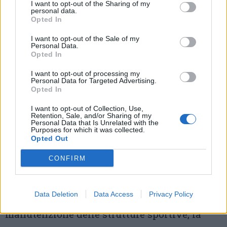
I want to opt-out of the Sharing of my
occupano di volontariato e cultura e
personal data.
Opted In
parcheggi rosa, sportelli dedicati alla
prevenzione delle malattie femminili, dei
I want to opt-out of the Sale of my
Personal Data.
disturbi alimentari e al supporto per i casi di
Opted In
depressione post partum e violenza
I want to opt-out of processing my
Personal Data for Targeted Advertising.
domestica,
sezioni primavera negli asili
e
Opted In
sostegno ai papà per l’esercizio dei diritti
I want to opt-out of Collection, Use,
Retention, Sale, and/or Sharing of my
genitoriali sul fronte delle pari opportunità.
Personal Data that Is Unrelated with the
Purposes for which it was collected.
Opted Out
Chiudono il quadro l’introduzione di
un
CONFIRM
servizio di guardia medica attivo non solo
nei fine settimana
– da studiare magari in
Data Deletion
Data Access
Privacy Policy
collaborazione con le aziende -, la
manutenzione delle strutture sportive, la