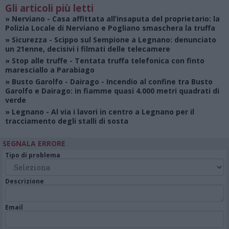
Gli articoli più letti
»
Nerviano
- Casa affittata all’insaputa del proprietario: la
Polizia Locale di Nerviano e Pogliano smaschera la truffa
»
Sicurezza
- Scippo sul Sempione a Legnano: denunciato
un 21enne, decisivi i filmati delle telecamere
»
Stop alle truffe
- Tentata truffa telefonica con finto
maresciallo a Parabiago
»
Busto Garolfo - Dairago
- Incendio al confine tra Busto
Garolfo e Dairago: in fiamme quasi 4.000 metri quadrati di
verde
»
Legnano
- Al via i lavori in centro a Legnano per il
tracciamento degli stalli di sosta
SEGNALA ERRORE
Tipo di problema
Descrizione
Email