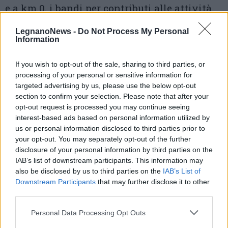
e a km 0, i bandi per contributi alle attività
commerciali, artigianali e agricole, la
LegnanoNews -
Do Not Process My Personal
Information
crescita del comitato per l’interazione tra
operatori economici e sociali e
If you wish to opt-out of the sale, sharing to third parties, or
l’amministrazione, sportelli informativi per i
processing of your personal or sensitive information for
targeted advertising by us, please use the below opt-out
bandi e la diminuzione della TARI.
section to confirm your selection. Please note that after your
opt-out request is processed you may continue seeing
Nel programma di Insieme per Busto
interest-based ads based on personal information utilized by
us or personal information disclosed to third parties prior to
rientrano poi l’
attenzione all’ambiente
– con
your opt-out. You may separately opt-out of the further
la cura del Parco del Roccolo e il
disclosure of your personal information by third parties on the
IAB’s list of downstream participants. This information may
monitoraggio delle bonifiche alle ex cave di
also be disclosed by us to third parties on the
IAB’s List of
Casorezzo e alla ex Rimoldi Necchi -,
Downstream Participants
that may further disclose it to other
third parties.
l’istituzione di una consulta delle
Personal Data Processing Opt Outs
associazioni, spazi per le realtà che si