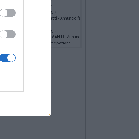
hony Napoli
- Partecipazione
hony Napoli
- Annuncio famiglia
nfranco Schieroni Giacometti
- Annuncio famiglia
i Codini
- Annuncio famiglia
cardo Basile
- Annuncio famiglia
A MALINVERNO ved. TETTAMANTI
- Annuncio famiglia
a Panisi ved. Bianchi
- Partecipazione