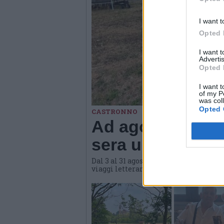
I want t
Opted 
I want 
Advertis
Opted 
I want t
of my P
was col
Opted 
CASTRONNO
Ad agosto Materi
sera una propost
Dal 3 al 31 agosto l'hub culturale di
viaggi letterari e gastronomici, conve