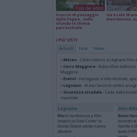
Foto dei lettori
Scorcio di paesaggio
Isa e Lele 50 an
dalla Foppa , sullo
matrimonio, a
sfondo la chiesa
parrocchiale
I PIÙ VISTI
Articoli
Foto
Video
»
Meteo
- Caldo intenso a Legnano fino a
»
Cerro Maggiore
- Ruba rifiuti dall’iso
Maggiore
»
Eventi
- Ferragosto a Villa Arconati, ape
»
Legnano
- Al via i lavori in centro a Le
»
Sicurezza stradale
- Cade dalla bicic
ospedale
Legnano
Alto Mil
Rho
In via Moscova a Rho
Busto Garo
sorgerà un Data Center: la
Incendio al
Giunta Orlandi adotta il piano
Garolfo e D
attuativo
quasi 4.000
verde