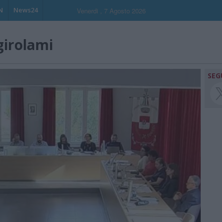
N
News24
Venerdi , 7 Agosto 2026
irolami
SEG