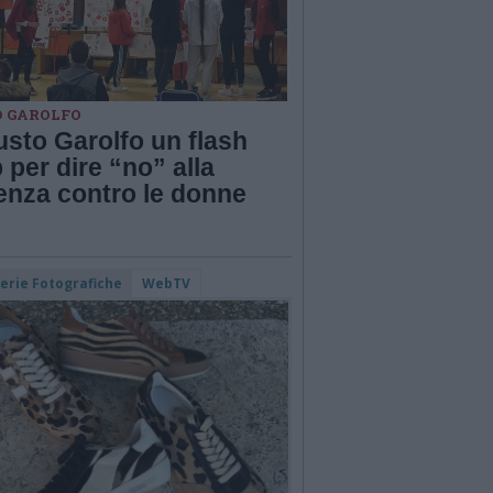
O GAROLFO
sto Garolfo un flash
per dire “no” alla
enza contro le donne
lerie Fotografiche
WebTV