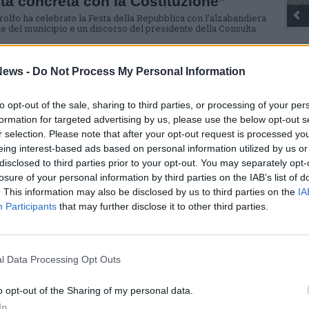
ta concreta con la Costituzione”
Gli Ambulanti di Forte dei Marmi® ...
rolfo ha celebrato la Festa della Repubblica con l'alzabandiera
ile del municipio e un discorso del presidente della Consulta
ews -
Do Not Process My Personal Information
to opt-out of the sale, sharing to third parties, or processing of your per
formation for targeted advertising by us, please use the below opt-out s
r selection. Please note that after your opt-out request is processed y
SEG
eing interest-based ads based on personal information utilized by us or
disclosed to third parties prior to your opt-out. You may separately opt-
losure of your personal information by third parties on the IAB’s list of
. This information may also be disclosed by us to third parties on the
IA
Participants
that may further disclose it to other third parties.
Rico
Mar
l Data Processing Opt Outs
Achi
Tere
o opt-out of the Sharing of my personal data.
Cle
In
Ric