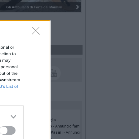
Pulizia del bosco del Rugareto a ...
sonal or
ection to
ou may
UICI SUI SOCIAL
 personal
out of the
 downstream
B’s List of
rdiamo i nostri cari
ian Jasik
- Annuncio famiglia
lle Mazzini
- Annuncio famiglia
sa Squicciarini ved. Greco
- Annuncio famiglia
mentina Martinenghi ved. Pasini
- Annuncio famiglia
cardo Basile
- Partecipazione