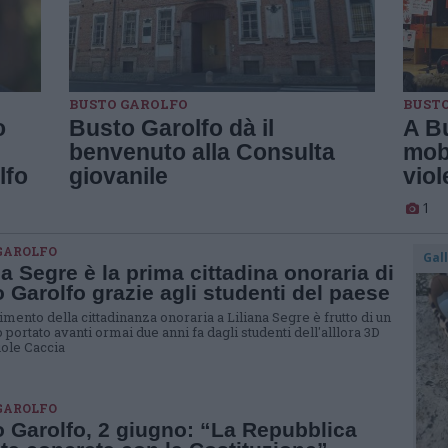
BUSTO GAROLFO
BUST
o
Busto Garolfo dà il
A Bu
benvenuto alla Consulta
mob 
lfo
giovanile
viol
1
GAROLFO
Gal
na Segre è la prima cittadina onoraria di
 Garolfo grazie agli studenti del paese
imento della cittadinanza onoraria a Liliana Segre è frutto di un
portato avanti ormai due anni fa dagli studenti dell'alllora 3D
uole Caccia
GAROLFO
 Garolfo, 2 giugno: “La Repubblica