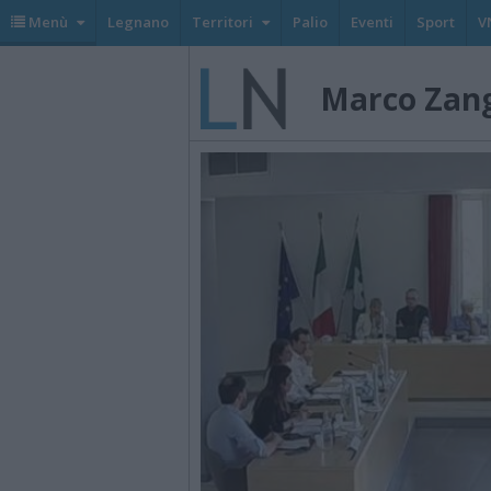
Menù
Legnano
Territori
Palio
Eventi
Sport
V
Marco Zang