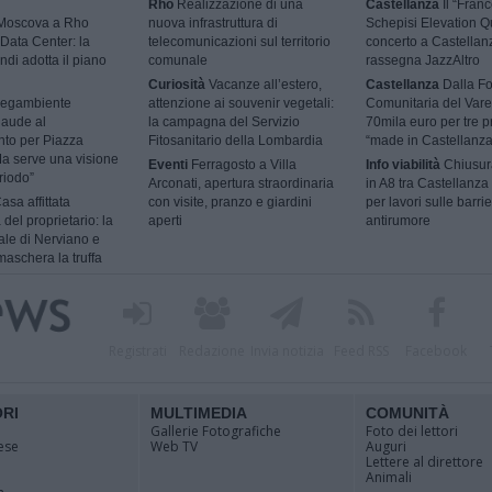
Rho
Realizzazione di una
Castellanza
Il “Fran
 Moscova a Rho
nuova infrastruttura di
Schepisi Elevation Qu
Data Center: la
telecomunicazioni sul territorio
concerto a Castellan
ndi adotta il piano
comunale
rassegna JazzAltro
Curiosità
Vacanze all’estero,
Castellanza
Dalla F
egambiente
attenzione ai souvenir vegetali:
Comunitaria del Vare
laude al
la campagna del Servizio
70mila euro per tre p
nto per Piazza
Fitosanitario della Lombardia
“made in Castellanza
a serve una visione
Eventi
Ferragosto a Villa
Info viabilità
Chiusur
riodo”
Arconati, apertura straordinaria
in A8 tra Castellanza
asa affittata
con visite, pranzo e giardini
per lavori sulle barri
 del proprietario: la
aperti
antirumore
ale di Nerviano e
aschera la truffa
Registrati
Redazione
Invia notizia
Feed RSS
Facebook
ORI
MULTIMEDIA
COMUNITÀ
Gallerie Fotografiche
Foto dei lettori
ese
Web TV
Auguri
Lettere al direttore
Animali