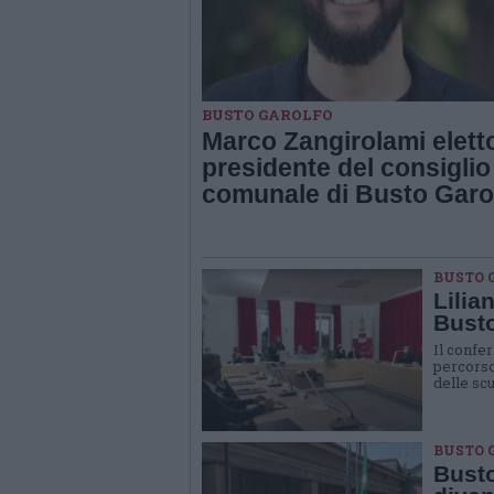
BUSTO GAROLFO
Marco Zangirolami elett
presidente del consiglio
comunale di Busto Garo
BUSTO 
Lilia
Busto
Il confer
percorso 
delle sc
BUSTO 
Busto