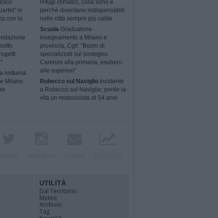
cesco
Rifugi climatici, cosa sono e
artet” in
perché diventano indispensabili
za con la
nelle città sempre più calde
Scuola
Graduatorie
ondazione
insegnamento a Milano e
sotto
provincia, Cgil: “Boom di
rogetti
specializzati sul sostegno.
”
Carenze alla primaria, esubero
alle superiori”
a notturna
 e Milano
Robecco sul Naviglio
Incidente
ere
a Robecco sul Naviglio: perde la
vita un motociclista di 54 anni
Twitter
Instagram
Contatti
Pubblicità
UTILITÀ
Dal Territorio
Meteo
Archivio
Tag