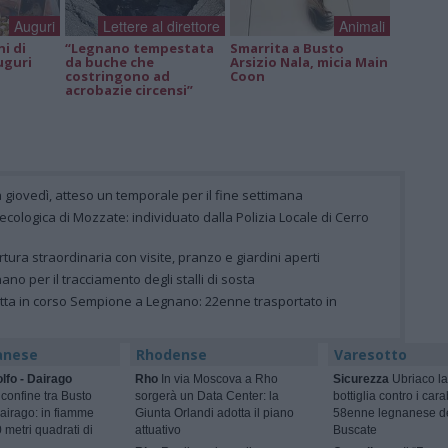
Auguri
Lettere al direttore
Animali
ni di
“Legnano tempestata
Smarrita a Busto
uguri
da buche che
Arsizio Nala, micia Main
costringono ad
Coon
acrobazie circensi”
 giovedì, atteso un temporale per il fine settimana
la ecologica di Mozzate: individuato dalla Polizia Locale di Cerro
rtura straordinaria con visite, pranzo e giardini aperti
gnano per il tracciamento degli stalli di sosta
letta in corso Sempione a Legnano: 22enne trasportato in
anese
Rhodense
Varesotto
lfo - Dairago
Rho
In via Moscova a Rho
Sicurezza
Ubriaco la
 confine tra Busto
sorgerà un Data Center: la
bottiglia contro i cara
airago: in fiamme
Giunta Orlandi adotta il piano
58enne legnanese d
 metri quadrati di
attuativo
Buscate