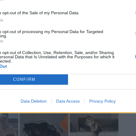
Ant
Ant
o opt-out of the Sale of my Personal Data.
Gia
In
Luig
Ric
to opt-out of processing my Personal Data for Targeted
ing.
ROS
In
Mari
o opt-out of Collection, Use, Retention, Sale, and/or Sharing
ersonal Data that Is Unrelated with the Purposes for which it
lected.
Out
a non va in ferie: ogni
CONFIRM
a per te
 Castronno propone un appuntamento diverso ogni sera, tra
Data Deletion
Data Access
Privacy Policy
rsazioni, laboratori creativi, sfide musicali e burraco