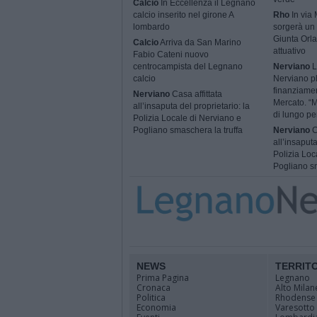
Calcio
In Eccellenza il Legnano
calcio inserito nel girone A
Rho
In via
lombardo
sorgerà un 
Giunta Orla
Calcio
Arriva da San Marino
attuativo
Fabio Cateni nuovo
centrocampista del Legnano
Nerviano
L
calcio
Nerviano p
finanziame
Nerviano
Casa affittata
Mercato. “M
all’insaputa del proprietario: la
di lungo pe
Polizia Locale di Nerviano e
Pogliano smaschera la truffa
Nerviano
C
all’insaputa
Polizia Loc
Pogliano sm
NEWS
TERRIT
Prima Pagina
Legnano
Cronaca
Alto Milan
Politica
Rhodense
Economia
Varesotto