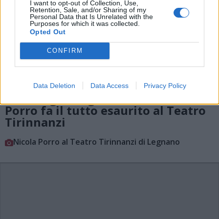
I want to opt-out of Collection, Use,
Retention, Sale, and/or Sharing of my
Personal Data that Is Unrelated with the
Purposes for which it was collected.
Opted Out
CONFIRM
Data Deletion
Data Access
Privacy Policy
LEGNANO
La Famiglia Legnanese con Nicola
Porro fa il tutto esaurito al Teatro
Tirinnanzi
Nicola Porro al Teatro Tirinnanzi di Legnano