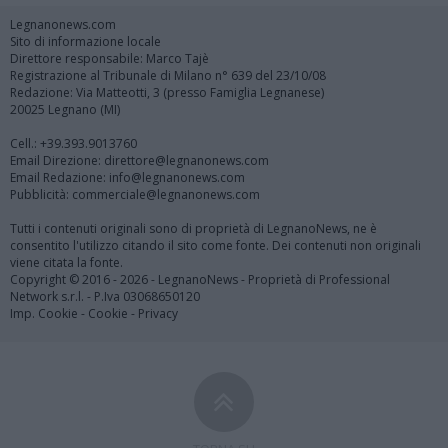
Legnanonews.com
Sito di informazione locale
Direttore responsabile: Marco Tajè
Registrazione al Tribunale di Milano n° 639 del 23/10/08
Redazione: Via Matteotti, 3 (presso Famiglia Legnanese)
20025 Legnano (MI)
Cell.: +39.393.9013760
Email Direzione: direttore@legnanonews.com
Email Redazione: info@legnanonews.com
Pubblicità: commerciale@legnanonews.com
Tutti i contenuti originali sono di proprietà di LegnanoNews, ne è
consentito l'utilizzo citando il sito come fonte. Dei contenuti non originali
viene citata la fonte.
Copyright © 2016 - 2026 - LegnanoNews - Proprietà di Professional
Network s.r.l. - P.Iva 03068650120
Imp. Cookie
-
Cookie
-
Privacy