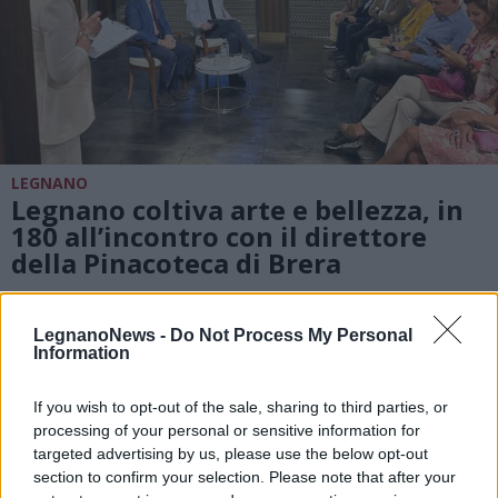
LEGNANO
Legnano coltiva arte e bellezza, in
180 all’incontro con il direttore
della Pinacoteca di Brera
Le foto dell’incontro in Famiglia Legnanese “La
bellezza salverà il mondo?”
LegnanoNews -
Do Not Process My Personal
Information
If you wish to opt-out of the sale, sharing to third parties, or
processing of your personal or sensitive information for
targeted advertising by us, please use the below opt-out
section to confirm your selection. Please note that after your