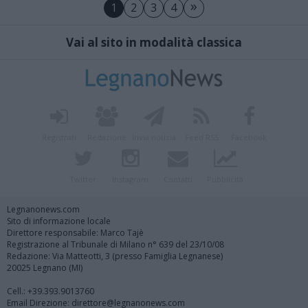
»
1
2
3
4
Vai al sito in modalità classica
Registrati
Redazione
Invia notizia
Feed RSS
Facebook
Twitter
Instagram
Contatti
Pubblicità
Legnanonews.com
Sito di informazione locale
Direttore responsabile: Marco Tajè
Registrazione al Tribunale di Milano n° 639 del 23/10/08
Redazione: Via Matteotti, 3 (presso Famiglia Legnanese)
20025 Legnano (MI)
Cell.: +39.393.9013760
Email Direzione: direttore@legnanonews.com