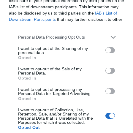
disclosure of your personal information by third parties on the
del Legnano calcio al “Mari”
IAB’s list of downstream participants. This information may
also be disclosed by us to third parties on the
IAB’s List of
Downstream Participants
that may further disclose it to other
third parties.
Personal Data Processing Opt Outs
I want to opt-out of the Sharing of my
personal data.
Opted In
I want to opt-out of the Sale of my
Personal Data.
Opted In
I want to opt-out of processing my
Personal Data for Targeted Advertising.
Opted In
I want to opt-out of Collection, Use,
Retention, Sale, and/or Sharing of my
LEGNANO
Personal Data that Is Unrelated with the
Purposes for which it was collected.
Legnano calcio, il ritorno al “Mari”
Opted Out
da festeggiare soprattutto con una