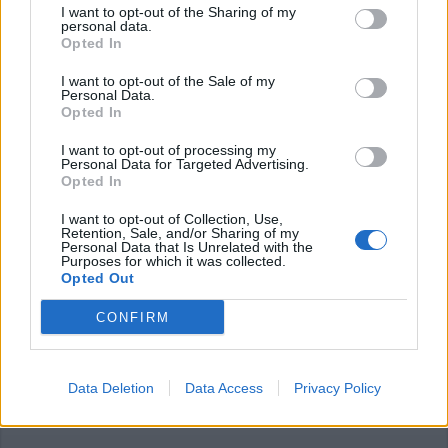
I want to opt-out of the Sharing of my
personal data.
Opted In
I want to opt-out of the Sale of my
Personal Data.
Opted In
I want to opt-out of processing my
LEGNANO
Personal Data for Targeted Advertising.
Servizi educativi di Legnano ad
Opted In
Azienda So.Le: “Qual è la
convenienza della cessione del
I want to opt-out of Collection, Use,
Retention, Sale, and/or Sharing of my
contratto?”
Personal Data that Is Unrelated with the
Purposes for which it was collected.
Opted Out
CONFIRM
Data Deletion
Data Access
Privacy Policy