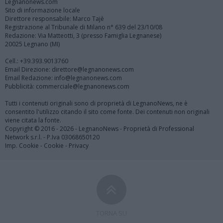
Legnanonews.com
Sito di informazione locale
Direttore responsabile: Marco Tajè
Registrazione al Tribunale di Milano n° 639 del 23/10/08
Redazione: Via Matteotti, 3 (presso Famiglia Legnanese)
20025 Legnano (MI)
Cell.: +39.393.9013760
Email Direzione: direttore@legnanonews.com
Email Redazione: info@legnanonews.com
Pubblicità: commerciale@legnanonews.com
Tutti i contenuti originali sono di proprietà di LegnanoNews, ne è
consentito l'utilizzo citando il sito come fonte. Dei contenuti non originali
viene citata la fonte.
Copyright © 2016 - 2026 - LegnanoNews - Proprietà di Professional
Network s.r.l. - P.Iva 03068650120
Imp. Cookie
-
Cookie
-
Privacy
TORNA SU