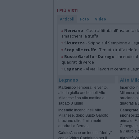
I PIÙ VISTI
Articoli
Foto
Video
»
Nerviano
- Casa affittata all’insaputa d
smaschera la truffa
»
Sicurezza
- Scippo sul Sempione a Legn
»
Stop alle truffe
- Tentata truffa telefo
»
Busto Garolfo - Dairago
- Incendio al
quadrati di verde
»
Legnano
- Al via i lavori in centro a Le
Legnano
Alto Mil
Maltempo
Temporali e vento,
Incendio
In
allerta gialla anche nell’Alto
Milanese, 
Milanese fino alla mattina di
bruciano ol
sabato 8 luglio
quadrati a 
Incendio
Incendi nell’Alto
Canegrate 
Milanese, dopo Busto Garolfo
sponsorizz
bruciano oltre 2mila metri
prima di Fe
quadrati a Bernate
Canegrate: 
a 7 euro e t
Calcio
Anche un inedito “derby”
con la Virtus Cantalupo per il
Viabilità
We