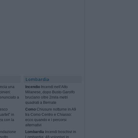
Lombardia
ncia una
Incendio
Incendi nell’Alto
binieri:
Milanese, dopo Busto Garolfo
enunciato a
bruciano oltre 2mila metri
quadrati a Bernate
cesco
Como
Chiusure notturne in A9
artet” in
tra Como Centro e Chiasso:
za con la
ecco quando e i percorsi
alternativi
ondazione
Lombardia
Incendi boschivi in
sotto
Lombardia: 48 volontari in