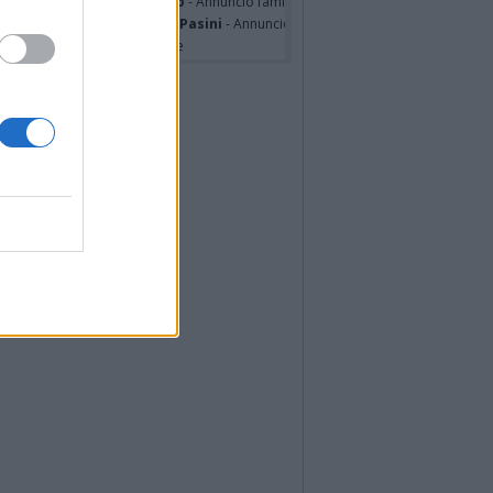
sa Squicciarini ved. Greco
- Annuncio famiglia
mentina Martinenghi ved. Pasini
- Annuncio famiglia
cardo Basile
- Partecipazione