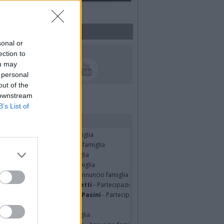
sonal or
UICI SUI SOCIAL
ection to
ou may
 personal
out of the
 downstream
B’s List of
rdiamo i nostri cari
er Pulsinelli
- Annuncio famiglia
ssando Colombo
- Annuncio famiglia
seppe Fava
- Annuncio famiglia
TRO MALERBA
- Annuncio famiglia
tte Pedotti ved. Urbini
- Annuncio famiglia
nfranco Schieroni Giacometti
- Partecipazione
mentina Martinenghi ved. Pasini
- Partecipazione
ian Jasik
- Annuncio famiglia
lle Mazzini
- Annuncio famiglia