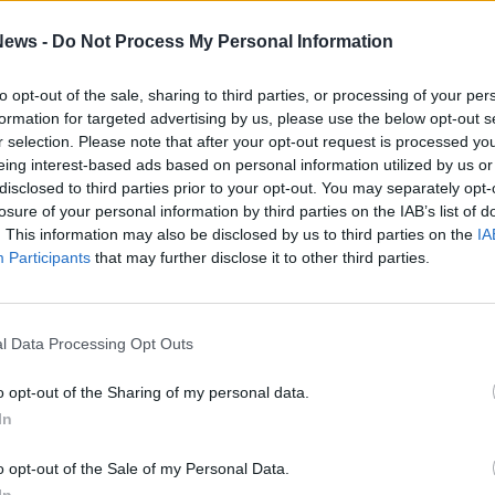
ews -
Do Not Process My Personal Information
to opt-out of the sale, sharing to third parties, or processing of your per
SEG
formation for targeted advertising by us, please use the below opt-out s
r selection. Please note that after your opt-out request is processed y
eing interest-based ads based on personal information utilized by us or
disclosed to third parties prior to your opt-out. You may separately opt-
losure of your personal information by third parties on the IAB’s list of
. This information may also be disclosed by us to third parties on the
IA
Participants
that may further disclose it to other third parties.
Rico
Valt
Ale
Giu
l Data Processing Opt Outs
PIE
Gine
o opt-out of the Sharing of my personal data.
Gia
In
Cle
Mar
o opt-out of the Sale of my Personal Data.
Achi