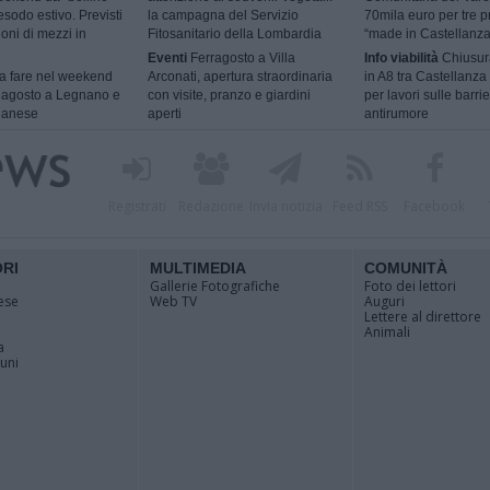
esodo estivo. Previsti
la campagna del Servizio
70mila euro per tre p
ioni di mezzi in
Fitosanitario della Lombardia
“made in Castellanza
Eventi
Ferragosto a Villa
Info viabilità
Chiusur
 fare nel weekend
Arconati, apertura straordinaria
in A8 tra Castellanza
9 agosto a Legnano e
con visite, pranzo e giardini
per lavori sulle barri
ilanese
aperti
antirumore
Registrati
Redazione
Invia notizia
Feed RSS
Facebook
ORI
MULTIMEDIA
COMUNITÀ
Gallerie Fotografiche
Foto dei lettori
ese
Web TV
Auguri
Lettere al direttore
Animali
a
muni