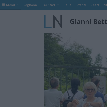
Menù
Legnano
Territori
Palio
Eventi
Sport
V
Gianni Bet