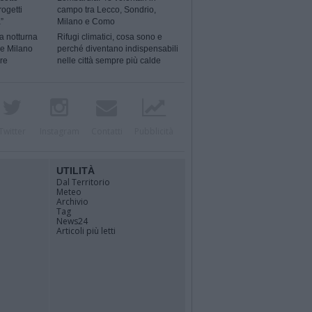
rogetti
campo tra Lecco, Sondrio,
”
Milano e Como
a notturna
Rifugi climatici, cosa sono e
 e Milano
perché diventano indispensabili
ere
nelle città sempre più calde
Twitter
Instagram
Contatti
Pubblicità
UTILITÀ
Dal Territorio
Meteo
Archivio
Tag
News24
Articoli più letti