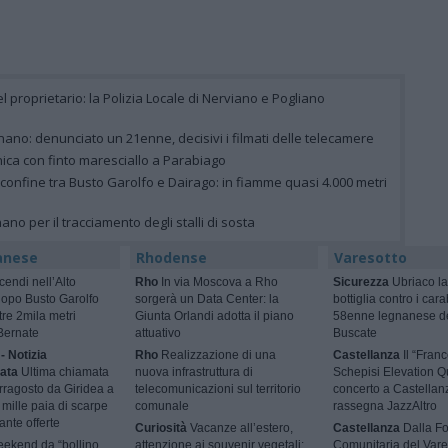
el proprietario: la Polizia Locale di Nerviano e Pogliano
ano: denunciato un 21enne, decisivi i filmati delle telecamere
nica con finto maresciallo a Parabiago
 confine tra Busto Garolfo e Dairago: in fiamme quasi 4.000 metri
gnano per il tracciamento degli stalli di sosta
anese
Rhodense
Varesotto
cendi nell’Alto
Rho
In via Moscova a Rho
Sicurezza
Ubriaco la
dopo Busto Garolfo
sorgerà un Data Center: la
bottiglia contro i cara
tre 2mila metri
Giunta Orlandi adotta il piano
58enne legnanese d
Bernate
attuativo
Buscate
- Notizia
Rho
Realizzazione di una
Castellanza
Il “Fran
ata
Ultima chiamata
nuova infrastruttura di
Schepisi Elevation Qu
rragosto da Giridea a
telecomunicazioni sul territorio
concerto a Castellan
mille paia di scarpe
comunale
rassegna JazzAltro
ante offerte
Curiosità
Vacanze all’estero,
Castellanza
Dalla F
ekend da “bollino
attenzione ai souvenir vegetali:
Comunitaria del Vare