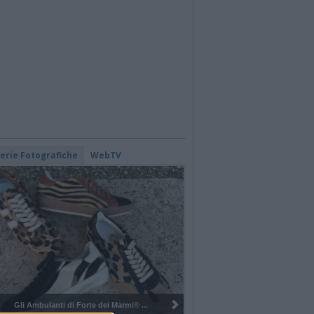
lerie Fotografiche
WebTV
Pulizia del bosco del Rugareto a ...