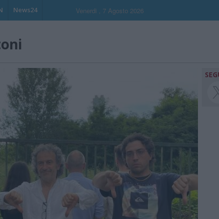
N
News24
Venerdi , 7 Agosto 2026
toni
SEG