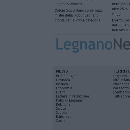
Legnano Women
nero” per l’
oltre 25 mil
Calcio
Scicchitano confermato
viaggio
mister della Robur Legnano
pronta per la Prima categoria
Eventi
Cosa
del 7, 8 e 
nell’Alto M
NEWS
TERRIT
Prima Pagina
Legnano
Cronaca
Alto Milan
Politica
Rhodense
Economia
Varesotto
Eventi
Lombardi
Lettere in redazione
Tutti i co
Palio di Legnano
Rubriche
Salute
Scuola
Editoriale
Sport