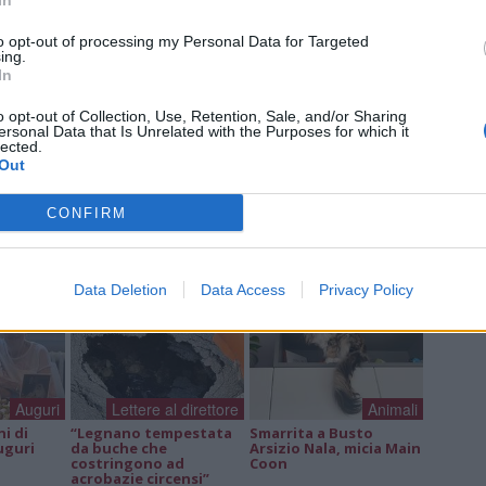
In
Tere
Cle
to opt-out of processing my Personal Data for Targeted
Ric
ing.
In
o opt-out of Collection, Use, Retention, Sale, and/or Sharing
ersonal Data that Is Unrelated with the Purposes for which it
lected.
a non va in ferie: ogni
Out
a per te
CONFIRM
 Castronno propone un appuntamento diverso ogni sera, tra
rsazioni, laboratori creativi, sfide musicali e burraco
Data Deletion
Data Access
Privacy Policy
Auguri
Lettere al direttore
Animali
ni di
“Legnano tempestata
Smarrita a Busto
uguri
da buche che
Arsizio Nala, micia Main
costringono ad
Coon
acrobazie circensi”