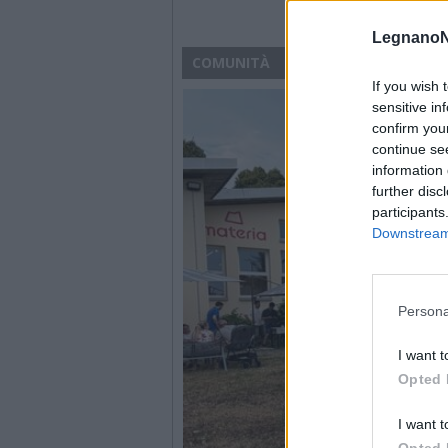
LegnanoN
COMUNITÀ
If you wish 
sensitive in
confirm you
continue se
information 
further disc
participants
Downstream 
Persona
I want t
Opted 
I want t