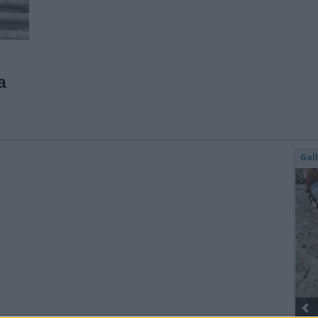
a
Gal
Gli Ambulanti di Forte dei Marmi® ...