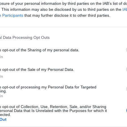
Cle
losure of your personal information by third parties on the IAB’s list of
Mar
. This information may also be disclosed by us to third parties on the
IA
Achi
Participants
that may further disclose it to other third parties.
Tere
Cle
Ric
Ant
l Data Processing Opt Outs
o opt-out of the Sharing of my personal data.
In
a non va in ferie: ogni
o opt-out of the Sale of my Personal Data.
In
a per te
to opt-out of processing my Personal Data for Targeted
 Castronno propone un appuntamento diverso ogni sera, tra
ing.
rsazioni, laboratori creativi, sfide musicali e burraco
In
o opt-out of Collection, Use, Retention, Sale, and/or Sharing
ersonal Data that Is Unrelated with the Purposes for which it
lected.
Out