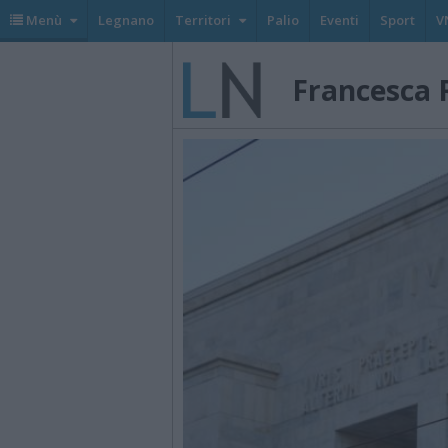
Menù
Legnano
Territori
Palio
Eventi
Sport
V
Francesca R