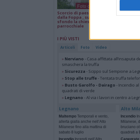
Foto dei lettori
Scorcio di paesaggio
Isa e Lele 50 an
dalla Foppa , sullo
matrimonio, a
sfondo la chiesa
parrocchiale
I PIÙ VISTI
Articoli
Foto
Video
»
Nerviano
- Casa affittata all’insaputa d
smaschera la truffa
»
Sicurezza
- Scippo sul Sempione a Legn
»
Stop alle truffe
- Tentata truffa telefo
»
Busto Garolfo - Dairago
- Incendio al
quadrati di verde
»
Legnano
- Al via i lavori in centro a Le
Legnano
Alto Mil
Maltempo
Temporali e vento,
Incendio
In
allerta gialla anche nell’Alto
Milanese, 
Milanese fino alla mattina di
bruciano ol
sabato 8 luglio
quadrati a 
Incendio
Incendi nell’Alto
Canegrate 