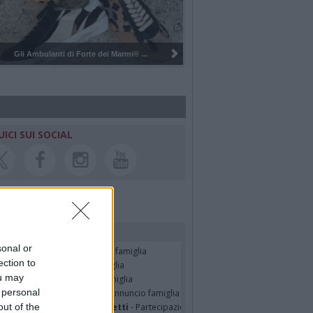
mi® ...
Pulizia del bosco del Rugareto a ...
UICI SUI SOCIAL
rdiamo i nostri cari
sonal or
ssando Colombo
- Annuncio famiglia
ection to
seppe Fava
- Annuncio famiglia
ou may
TRO MALERBA
- Annuncio famiglia
 personal
tte Pedotti ved. Urbini
- Annuncio famiglia
out of the
nfranco Schieroni Giacometti
- Partecipazione