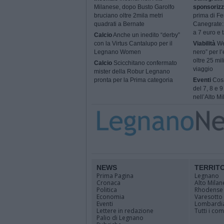
Milanese, dopo Busto Garolfo
sponsorizz
bruciano oltre 2mila metri
prima di Fe
quadrati a Bernate
Canegrate: 
a 7 euro e t
Calcio
Anche un inedito “derby”
con la Virtus Cantalupo per il
Viabilità
We
Legnano Women
nero” per l’
oltre 25 mil
Calcio
Scicchitano confermato
viaggio
mister della Robur Legnano
pronta per la Prima categoria
Eventi
Cosa
del 7, 8 e 
nell’Alto M
NEWS
TERRIT
Prima Pagina
Legnano
Cronaca
Alto Milan
Politica
Rhodense
Economia
Varesotto
Eventi
Lombardi
Lettere in redazione
Tutti i co
Palio di Legnano