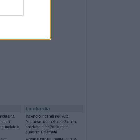
Lombardia
ncia una
Incendio
Incendi nell’Alto
binieri:
Milanese, dopo Busto Garolfo
enunciato a
bruciano oltre 2mila metri
quadrati a Bernate
cesco
Como
Chiusure notturne in A9