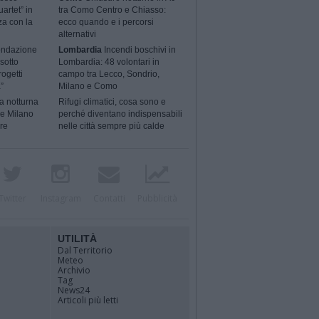
artet” in
tra Como Centro e Chiasso:
za con la
ecco quando e i percorsi
alternativi
ondazione
Lombardia
Incendi boschivi in
sotto
Lombardia: 48 volontari in
rogetti
campo tra Lecco, Sondrio,
”
Milano e Como
a notturna
Rifugi climatici, cosa sono e
 e Milano
perché diventano indispensabili
ere
nelle città sempre più calde
Twitter
Instagram
Contatti
Pubblicità
UTILITÀ
Dal Territorio
Meteo
Archivio
Tag
News24
Articoli più letti