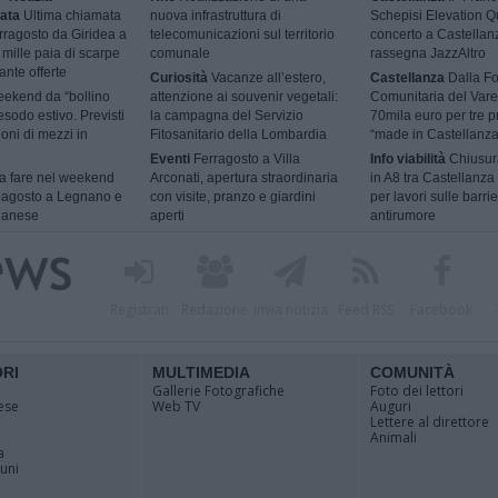
ata
Ultima chiamata
nuova infrastruttura di
Schepisi Elevation Qu
rragosto da Giridea a
telecomunicazioni sul territorio
concerto a Castellan
mille paia di scarpe
comunale
rassegna JazzAltro
ante offerte
Curiosità
Vacanze all’estero,
Castellanza
Dalla F
ekend da “bollino
attenzione ai souvenir vegetali:
Comunitaria del Vare
esodo estivo. Previsti
la campagna del Servizio
70mila euro per tre p
ioni di mezzi in
Fitosanitario della Lombardia
“made in Castellanza
Eventi
Ferragosto a Villa
Info viabilità
Chiusur
 fare nel weekend
Arconati, apertura straordinaria
in A8 tra Castellanza
9 agosto a Legnano e
con visite, pranzo e giardini
per lavori sulle barri
ilanese
aperti
antirumore
Registrati
Redazione
Invia notizia
Feed RSS
Facebook
ORI
MULTIMEDIA
COMUNITÀ
Gallerie Fotografiche
Foto dei lettori
ese
Web TV
Auguri
Lettere al direttore
Animali
a
muni