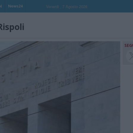
N
News24
Venerdi , 7 Agosto 2026
ispoli
SEG