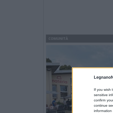
COMUNITÀ
LegnanoN
If you wish 
sensitive in
confirm you
continue se
information 