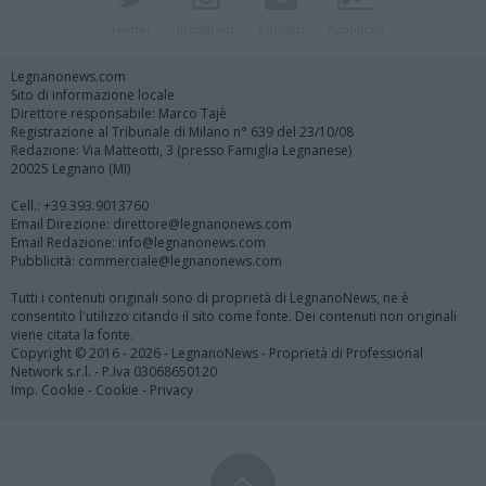
Twitter
Instagram
Contatti
Pubblicità
Legnanonews.com
Sito di informazione locale
Direttore responsabile: Marco Tajè
Registrazione al Tribunale di Milano n° 639 del 23/10/08
Redazione: Via Matteotti, 3 (presso Famiglia Legnanese)
20025 Legnano (MI)
Cell.: +39.393.9013760
Email Direzione: direttore@legnanonews.com
Email Redazione: info@legnanonews.com
Pubblicità: commerciale@legnanonews.com
Tutti i contenuti originali sono di proprietà di LegnanoNews, ne è
consentito l'utilizzo citando il sito come fonte. Dei contenuti non originali
viene citata la fonte.
Copyright © 2016 - 2026 - LegnanoNews - Proprietà di Professional
Network s.r.l. - P.Iva 03068650120
Imp. Cookie
-
Cookie
-
Privacy