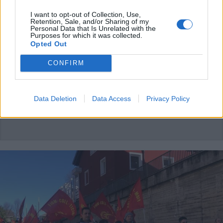
SINDACATI
I want to opt-out of Collection, Use,
Crisi Emerson di Rescaldina:
Retention, Sale, and/or Sharing of my
Personal Data that Is Unrelated with the
confronto serrato fra sindacati e
Purposes for which it was collected.
proprietà, fissati altri due incontri
Opted Out
CONFIRM
Data Deletion
Data Access
Privacy Policy