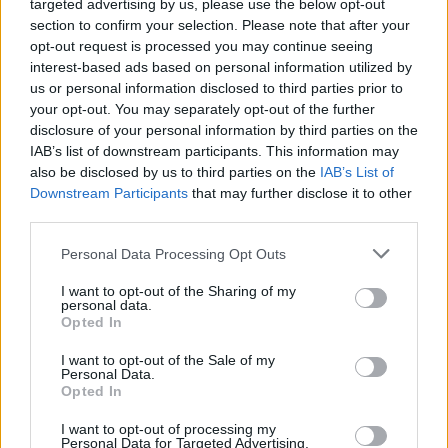
targeted advertising by us, please use the below opt-out
Commenti
section to confirm your selection. Please note that after your
Accedi
o
registrati
per commentare questo
opt-out request is processed you may continue seeing
articolo.
interest-based ads based on personal information utilized by
us or personal information disclosed to third parties prior to
L'email è richiesta ma non verrà mostrata ai visitatori. Il contenuto di questo
commento esprime il pensiero dell'autore e non rappresenta la linea editoriale
your opt-out. You may separately opt-out of the further
di VareseNews.it, che rimane autonoma e indipendente. I messaggi inclusi nei
commenti non sono testi giornalistici, ma post inviati dai singoli lettori che
disclosure of your personal information by third parties on the
possono essere automaticamente pubblicati senza filtro preventivo. I commenti
IAB’s list of downstream participants. This information may
che includano uno o più link a siti esterni verranno rimossi in automatico dal
sistema.
also be disclosed by us to third parties on the
IAB’s List of
Downstream Participants
that may further disclose it to other
third parties.
Personal Data Processing Opt Outs
I want to opt-out of the Sharing of my
personal data.
Opted In
I want to opt-out of the Sale of my
Personal Data.
Opted In
I want to opt-out of processing my
Personal Data for Targeted Advertising.