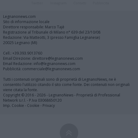
Twitter
Instagram
Contatti
Pubblicità
Legnanonews.com
Sito di informazione locale
Direttore responsabile: Marco Tajè
Registrazione al Tribunale di Milano n° 639 del 23/10/08
Redazione: Via Matteotti, 3 (presso Famiglia Legnanese)
20025 Legnano (MI)
Cell.: +39.393.9013760
Email Direzione: direttore@legnanonews.com
Email Redazione: info@legnanonews.com
Pubblicità: commerciale@legnanonews.com
Tutti i contenuti originali sono di proprietà di LegnanoNews, ne è
consentito l'utilizzo citando il sito come fonte. Dei contenuti non originali
viene citata la fonte.
Copyright © 2016 - 2026 - LegnanoNews - Proprietà di Professional
Network s.r.l. - P.Iva 03068650120
Imp. Cookie
-
Cookie
-
Privacy