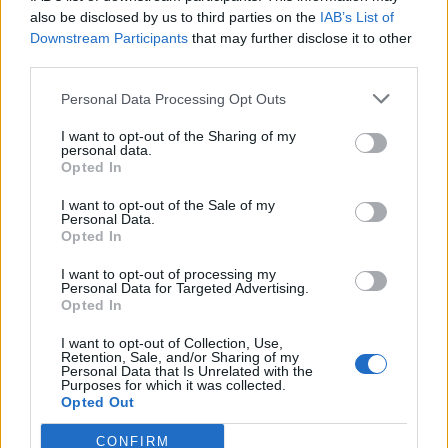
also be disclosed by us to third parties on the
IAB’s List of
di
agosto
Downstream Participants
that may further disclose it to other
Via Confalonieri, 5
Castronno
third parties.
Personal Data Processing Opt Outs
PIÙ INFORMAZIONI SU
I want to opt-out of the Sharing of my
personal data.
Opted In
LEGGI GLI ALTRI ARTICOLI DI
I want to opt-out of the Sale of my
Personal Data.
BASEBALL- SOFTBALL
Opted In
I want to opt-out of processing my
Personal Data for Targeted Advertising.
Opted In
Selezioniamo per te
I want to opt-out of Collection, Use,
Retention, Sale, and/or Sharing of my
Il meglio di
Personal Data that Is Unrelated with the
Purposes for which it was collected.
Opted Out
CONFIRM