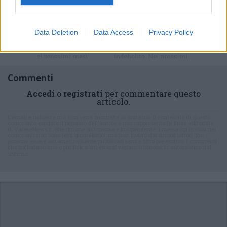
Data Deletion
Data Access
Privacy Policy
Commenti
Accedi
o
registrati
per commentare questo
articolo.
L'email è richiesta ma non verrà mostrata ai visitatori. Il contenuto di questo
commento esprime il pensiero dell'autore e non rappresenta la linea editoriale
di VareseNews.it, che rimane autonoma e indipendente. I messaggi inclusi nei
commenti non sono testi giornalistici, ma post inviati dai singoli lettori che
possono essere automaticamente pubblicati senza filtro preventivo. I commenti
che includano uno o più link a siti esterni verranno rimossi in automatico dal
sistema.