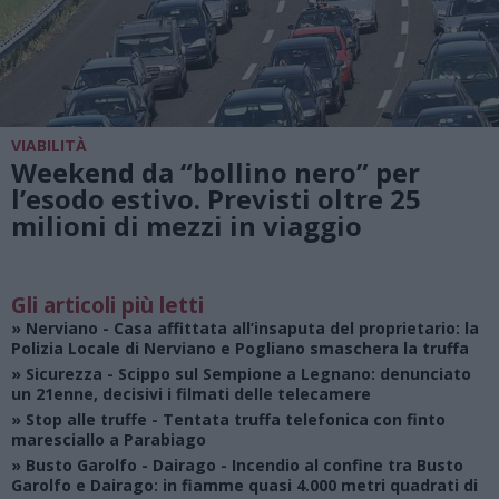
VIABILITÀ
Weekend da “bollino nero” per
l’esodo estivo. Previsti oltre 25
milioni di mezzi in viaggio
Gli articoli più letti
»
Nerviano
- Casa affittata all’insaputa del proprietario: la
Polizia Locale di Nerviano e Pogliano smaschera la truffa
»
Sicurezza
- Scippo sul Sempione a Legnano: denunciato
un 21enne, decisivi i filmati delle telecamere
»
Stop alle truffe
- Tentata truffa telefonica con finto
maresciallo a Parabiago
»
Busto Garolfo - Dairago
- Incendio al confine tra Busto
Garolfo e Dairago: in fiamme quasi 4.000 metri quadrati di