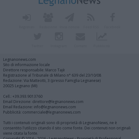
Registrati
Redazione
Invia notizia
Feed RSS
Facebook
Twitter
Instagram
Contatti
Pubblicità
Legnanonews.com
Sito di informazione locale
Direttore responsabile: Marco Tajè
Registrazione al Tribunale di Milano n° 639 del 23/10/08
Redazione: Via Matteotti, 3 (presso Famiglia Legnanese)
20025 Legnano (MI)
Cell.: +39.393.9013760
Email Direzione: direttore@legnanonews.com
Email Redazione: info@legnanonews.com
Pubblicità: commerciale@legnanonews.com
Tutti i contenuti originali sono di proprietà di LegnanoNews, ne è
consentito l'utilizzo citando il sito come fonte. Dei contenuti non originali
viene citata la fonte.
Copyright © 2016 - 2026 - LegnanoNews - Proprietà di Professional