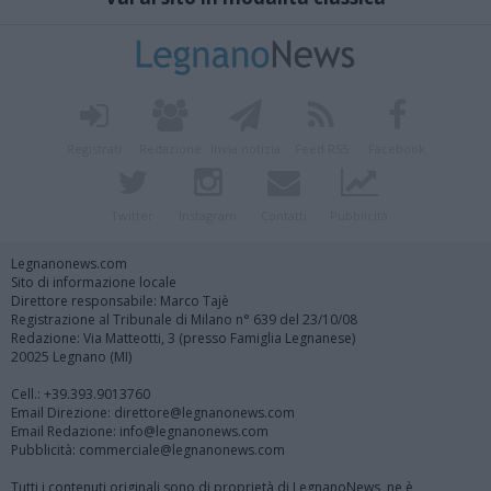
Registrati
Redazione
Invia notizia
Feed RSS
Facebook
Twitter
Instagram
Contatti
Pubblicità
Legnanonews.com
Sito di informazione locale
Direttore responsabile: Marco Tajè
Registrazione al Tribunale di Milano n° 639 del 23/10/08
Redazione: Via Matteotti, 3 (presso Famiglia Legnanese)
20025 Legnano (MI)
Cell.: +39.393.9013760
Email Direzione: direttore@legnanonews.com
Email Redazione: info@legnanonews.com
Pubblicità: commerciale@legnanonews.com
Tutti i contenuti originali sono di proprietà di LegnanoNews, ne è