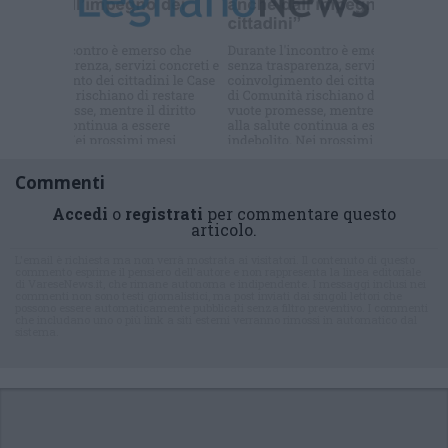
Commenti
Accedi
o
registrati
per commentare questo
articolo.
L'email è richiesta ma non verrà mostrata ai visitatori. Il contenuto di questo
commento esprime il pensiero dell'autore e non rappresenta la linea editoriale
di VareseNews.it, che rimane autonoma e indipendente. I messaggi inclusi nei
commenti non sono testi giornalistici, ma post inviati dai singoli lettori che
possono essere automaticamente pubblicati senza filtro preventivo. I commenti
che includano uno o più link a siti esterni verranno rimossi in automatico dal
sistema.