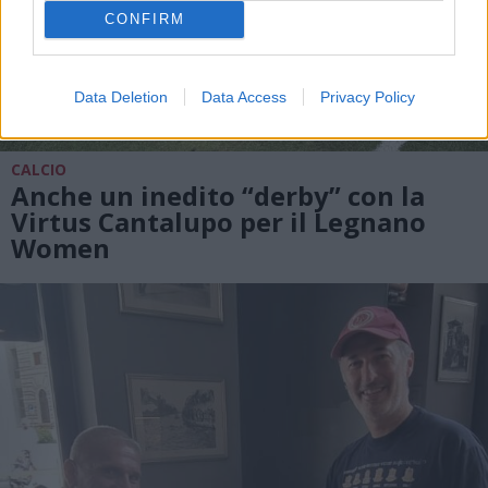
CONFIRM
Data Deletion
Data Access
Privacy Policy
CALCIO
Anche un inedito “derby” con la
Virtus Cantalupo per il Legnano
Women