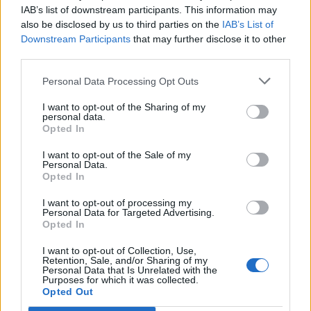
Questa dunque la
classifica finale della Corsa
IAB’s list of downstream participants. This information may
also be disclosed by us to third parties on the
IAB’s List of
dei Cerchi,
che
determinerà la griglia di
Downstream Participants
that may further disclose it to other
partenza della Corsa delle Botti
, il prossimo
third parties.
fine settimana.
Personal Data Processing Opt Outs
I want to opt-out of the Sharing of my
personal data.
Opted In
I want to opt-out of the Sale of my
Personal Data.
Opted In
I want to opt-out of processing my
Personal Data for Targeted Advertising.
Opted In
I want to opt-out of Collection, Use,
Retention, Sale, and/or Sharing of my
Personal Data that Is Unrelated with the
Purposes for which it was collected.
Opted Out