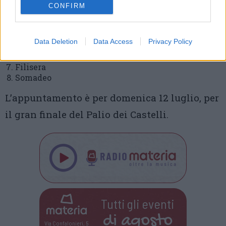
Centro storico
CONFIRM
Ciapa
Madonna in Campagna
Falcetta
Data Deletion
Data Access
Privacy Policy
Careno
Gornate
Filisera
Somadeo
L’appuntamento è per domenica 12 luglio, per
il gran finale del Palio dei Castelli.
Tutti gli eventi
di
agosto
Via Confalonieri, 5