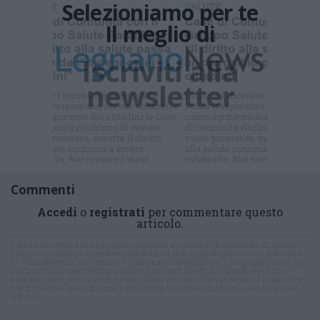
Selezioniamo per te
Il meglio di
Iscriviti alla
newsletter
Commenti
Accedi
o
registrati
per commentare questo
articolo.
L'email è richiesta ma non verrà mostrata ai visitatori. Il contenuto di questo
commento esprime il pensiero dell'autore e non rappresenta la linea editoriale
di VareseNews.it, che rimane autonoma e indipendente. I messaggi inclusi nei
commenti non sono testi giornalistici, ma post inviati dai singoli lettori che
possono essere automaticamente pubblicati senza filtro preventivo. I commenti
che includano uno o più link a siti esterni verranno rimossi in automatico dal
sistema.