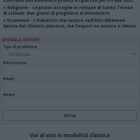
contrada San Domenico pronta a ripartire per il Palio 2027
»
Religione
- Legnano accoglie le reliquie di Santa Teresa
di Lisieux: due giorni di preghiera al monastero
»
Economia
- L’industria che resiste nell’Alto Milanese.
Spinta dal chimico-plastico, ma l’export va ancora a rilento
SEGNALA ERRORE
Tipo di problema
Descrizione
Email
Nome
Vai al sito in modalità classica