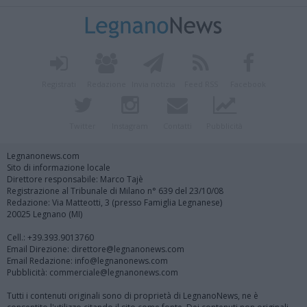
Registrati
Redazione
Invia notizia
Feed RSS
Facebook
Twitter
Instagram
Contatti
Pubblicità
Legnanonews.com
Sito di informazione locale
Direttore responsabile: Marco Tajè
Registrazione al Tribunale di Milano n° 639 del 23/10/08
Redazione: Via Matteotti, 3 (presso Famiglia Legnanese)
20025 Legnano (MI)
Cell.: +39.393.9013760
Email Direzione: direttore@legnanonews.com
Email Redazione: info@legnanonews.com
Pubblicità: commerciale@legnanonews.com
Tutti i contenuti originali sono di proprietà di LegnanoNews, ne è