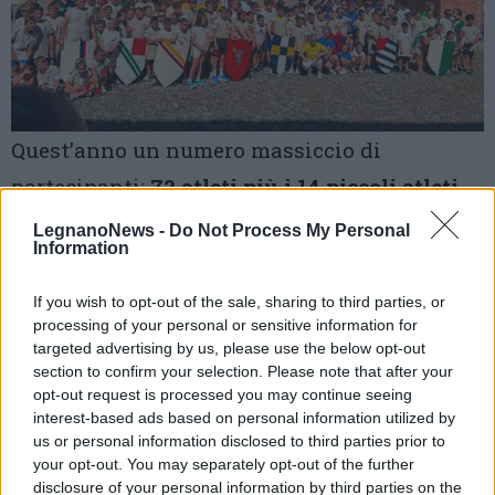
Quest’anno un numero massiccio di
partecipanti:
72 atleti più i 14 piccoli atleti
della dimostrazione
, che guidati dagli
LegnanoNews -
Do Not Process My Personal
Information
allenatori
e dai loro
vice
, hanno gareggiato
con impegno, voglia di vincere, ma anche
If you wish to opt-out of the sale, sharing to third parties, or
processing of your personal or sensitive information for
tanta
sportività
e
correttezza
.
targeted advertising by us, please use the below opt-out
section to confirm your selection. Please note that after your
Valori fondamentali in un palio dove chi
chi
opt-out request is processed you may continue seeing
gareggia si allena insieme agli altri rioni
,
interest-based ads based on personal information utilized by
us or personal information disclosed to third parties prior to
mettendo al primo posto l’amicizia.
your opt-out. You may separately opt-out of the further
disclosure of your personal information by third parties on the