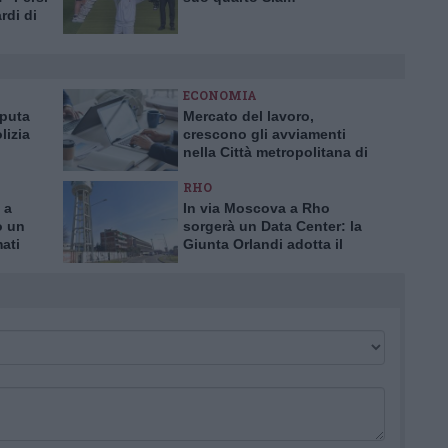
rdi di
ECONOMIA
aputa
Mercato del lavoro,
lizia
crescono gli avviamenti
nella Città metropolitana di
a truffa
Milano
RHO
 a
In via Moscova a Rho
o un
sorgerà un Data Center: la
mati
Giunta Orlandi adotta il
piano attuativo