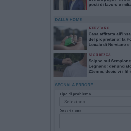
posti di lavoro e milia
sterline”
DALLA HOME
NERVIANO
Casa affittata all’ins
del proprietario: la Po
Locale di Nerviano e
Pogliano smaschera l
SICUREZZA
Scippo sul Sempione
Legnano: denunciat
21enne, decisivi i fil
delle telecamere
SEGNALA ERRORE
Tipo di problema
Descrizione