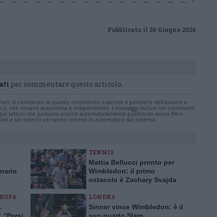
Pubblicato il 26 Giugno 2026
ati
per commentare questo articolo.
tatori. Il contenuto di questo commento esprime il pensiero dell'autore e
s.it, che rimane autonoma e indipendente. I messaggi inclusi nei commenti
ingoli lettori che possono essere automaticamente pubblicati senza filtro
nk a siti esterni verranno rimossi in automatico dal sistema.
TENNIS
Mattia Bellucci pronto per
inario
Wimbledon: il primo
ostacolo è Zachary Svajda
UROPA
LONDRA
.
Sinner vince Wimbledon: è il
 “Persi
suo quarto Slam