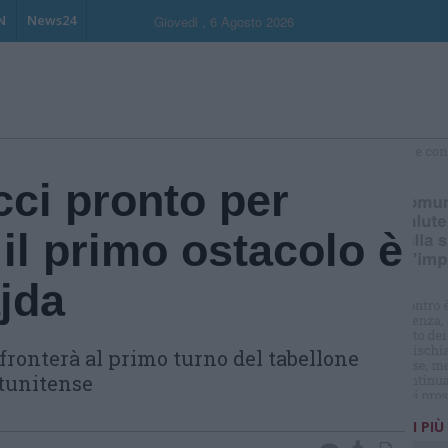
N
News24
Giovedi , 6 Agosto 2026
S
cci pronto per
il primo ostacolo è
jda
ffronterà al primo turno del tabellone
atunitense
I PIÙ