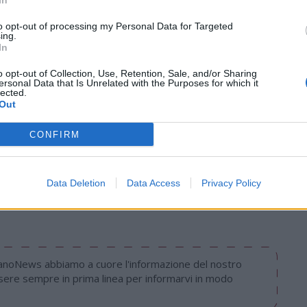
In
bin Montgomery
occiaretto
to opt-out of processing my Personal Data for Targeted
ing.
rant
In
ALE DI VARESENEWS DEDICATO A MATTIA
o opt-out of Collection, Use, Retention, Sale, and/or Sharing
ersonal Data that Is Unrelated with the Purposes for which it
lected.
Out
CONFIRM
Tutti gli eventi
di
agosto
Via Confalonieri, 5
Castronno
Data Deletion
Data Access
Privacy Policy
nanoNews abbiamo a cuore l'informazione del nostro
ssere sempre in prima linea per informarvi in modo