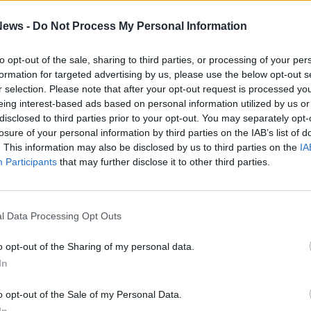
 su Jasmine Paolini, reduce dallo
ews -
Do Not Process My Personal Information
al Roland Garros. L’azzurra inizierà la sua
 Londra affrontando la statunitense Robin
to opt-out of the sale, sharing to third parties, or processing of your per
omplessi ma stimolanti anche per le altre
formation for targeted advertising by us, please use the below opt-out s
r selection. Please note that after your opt-out request is processed y
betta Cocciaretto sfiderà la cinese Xinyu Wang,
eing interest-based ads based on personal information utilized by us or
 Grant avrà un esordio di fuoco contro la
disclosed to third parties prior to your opt-out. You may separately opt-
losure of your personal information by third parties on the IAB’s list of
tannica Katie Boulter.
. This information may also be disclosed by us to third parties on the
IA
Participants
that may further disclose it to other third parties.
ir Kecmanovic
no Navone
an Wawrinka
l Data Processing Opt Outs
tin Halys
o opt-out of the Sharing of my personal data.
renzo Sonego
In
an Quinn
a Bellucci
o opt-out of the Sale of my Personal Data.