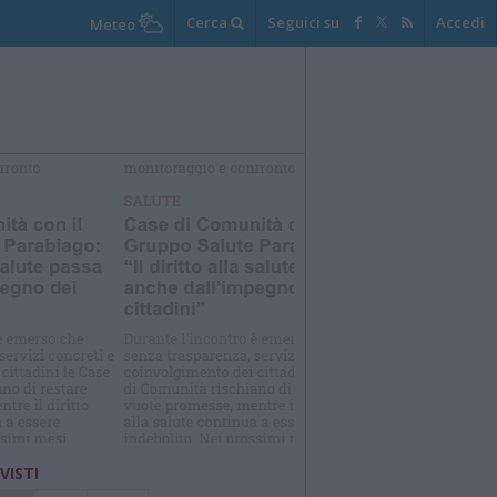
Cerca
Seguici su
Accedi
Meteo
elezioniamo per te
Il meglio di
 VISTI