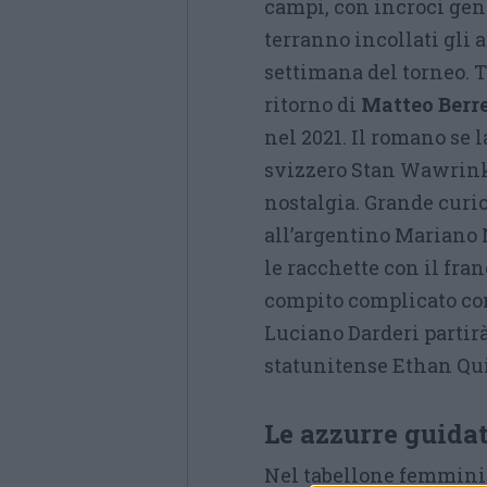
campi, con incroci gene
terranno incollati gli 
settimana del torneo. Tr
ritorno di
Matteo Berre
nel 2021. Il romano se 
svizzero Stan Wawrink
nostalgia. Grande curi
all’argentino Mariano 
le racchette con il fr
compito complicato co
Luciano Darderi partir
statunitense Ethan Qu
Le azzurre guida
Nel tabellone femminile