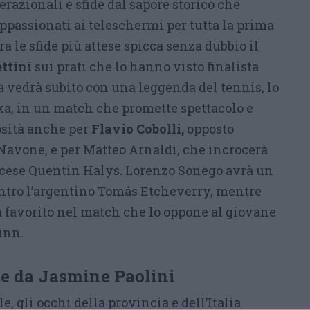
razionali e sfide dal sapore storico che
appassionati ai teleschermi per tutta la prima
a le sfide più attese spicca senza dubbio il
ttini
sui prati che lo hanno visto finalista
la vedrà subito con una leggenda del tennis, lo
a, in un match che promette spettacolo e
osità anche per
Flavio Cobolli,
opposto
Navone, e per Matteo Arnaldi, che incrocerà
ancese Quentin Halys. Lorenzo Sonego avrà un
ntro l’argentino Tomás Etcheverry, mentre
à favorito nel match che lo oppone al giovane
inn.
te da Jasmine Paolini
, gli occhi della provincia e dell’Italia