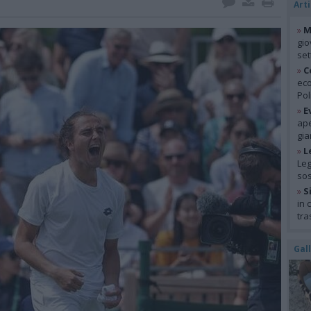
Arti
»
M
gio
se
»
C
eco
Pol
»
E
ape
gia
»
L
Leg
so
»
S
in 
tra
Gal