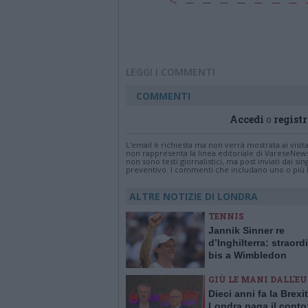
LEGGI I COMMENTI
COMMENTI
Accedi
o
registr
L'email è richiesta ma non verrà mostrata ai visi
non rappresenta la linea editoriale di VareseNew
non sono testi giornalistici, ma post inviati dai s
preventivo. I commenti che includano uno o più li
ALTRE NOTIZIE DI LONDRA
TENNIS
Jannik Sinner re
d’Inghilterra: straord
bis a Wimbledon
GIÙ LE MANI DALL'E
Dieci anni fa la Brexit
Londra paga il conto: