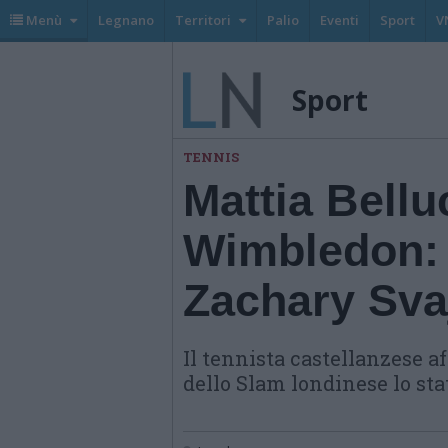
Menù
Legnano
Territori
Palio
Eventi
Sport
V
Sport
TENNIS
Mattia Bellu
Wimbledon: 
Zachary Sva
Il tennista castellanzese a
dello Slam londinese lo st