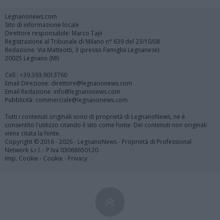
Legnanonews.com
Sito di informazione locale
Direttore responsabile: Marco Tajè
Registrazione al Tribunale di Milano n° 639 del 23/10/08
Redazione: Via Matteotti, 3 (presso Famiglia Legnanese)
20025 Legnano (MI)
Cell.: +39.393.9013760
Email Direzione: direttore@legnanonews.com
Email Redazione: info@legnanonews.com
Pubblicità: commerciale@legnanonews.com
Tutti i contenuti originali sono di proprietà di LegnanoNews, ne è
consentito l'utilizzo citando il sito come fonte. Dei contenuti non originali
viene citata la fonte.
Copyright © 2016 - 2026 - LegnanoNews - Proprietà di Professional
Network s.r.l. - P.Iva 03068650120
Imp. Cookie
-
Cookie
-
Privacy