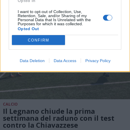
ALTRE NOTIZIE DI LEGNANO
Opted In
I want to opt-out of Collection, Use,
Retention, Sale, and/or Sharing of my
Personal Data that Is Unrelated with the
Purposes for which it was collected.
Opted Out
CONFIRM
Data Deletion
Data Access
Privacy Policy
CALCIO
Il Legnano chiude la prima
settimana del raduno con il test
contro la Chiavazzese