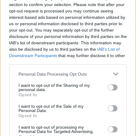
L'email è richiesta ma non verrà mostrata ai visitatori. Il contenuto di questo
section to confirm your selection. Please note that after your
commento esprime il pensiero dell'autore e non rappresenta la linea editoriale
di VareseNews.it, che rimane autonoma e indipendente. I messaggi inclusi nei
opt-out request is processed you may continue seeing
commenti non sono testi giornalistici, ma post inviati dai singoli lettori che
possono essere automaticamente pubblicati senza filtro preventivo. I commenti
interest-based ads based on personal information utilized by
che includano uno o più link a siti esterni verranno rimossi in automatico dal
sistema.
us or personal information disclosed to third parties prior to
your opt-out. You may separately opt-out of the further
disclosure of your personal information by third parties on the
IAB’s list of downstream participants. This information may
also be disclosed by us to third parties on the
IAB’s List of
Downstream Participants
that may further disclose it to other
third parties.
Personal Data Processing Opt Outs
I want to opt-out of the Sharing of my
personal data.
Opted In
I want to opt-out of the Sale of my
Personal Data.
Opted In
I want to opt-out of processing my
Personal Data for Targeted Advertising.