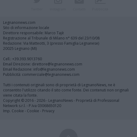
Twitter
Instagram
Contatti
Pubblicità
Legnanonews.com
Sito di informazione locale
Direttore responsabile: Marco Tajè
Registrazione al Tribunale di Milano n° 639 del 23/10/08
Redazione: Via Matteotti, 3 (presso Famiglia Legnanese)
20025 Legnano (MI)
Cell.: +39.393.9013760
Email Direzione: direttore@legnanonews.com
Email Redazione: info@legnanonews.com
Pubblicità: commerciale@legnanonews.com
Tutti i contenuti originali sono di proprietà di LegnanoNews, ne è
consentito l'utilizzo citando il sito come fonte. Dei contenuti non originali
viene citata la fonte.
Copyright © 2016 - 2026 - LegnanoNews - Proprietà di Professional
Network s.r.l. - P.Iva 03068650120
Imp. Cookie
-
Cookie
-
Privacy