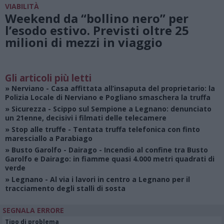
VIABILITÀ
Weekend da “bollino nero” per
l’esodo estivo. Previsti oltre 25
milioni di mezzi in viaggio
Gli articoli più letti
»
Nerviano
- Casa affittata all’insaputa del proprietario: la
Polizia Locale di Nerviano e Pogliano smaschera la truffa
»
Sicurezza
- Scippo sul Sempione a Legnano: denunciato
un 21enne, decisivi i filmati delle telecamere
»
Stop alle truffe
- Tentata truffa telefonica con finto
maresciallo a Parabiago
»
Busto Garolfo - Dairago
- Incendio al confine tra Busto
Garolfo e Dairago: in fiamme quasi 4.000 metri quadrati di
verde
»
Legnano
- Al via i lavori in centro a Legnano per il
tracciamento degli stalli di sosta
SEGNALA ERRORE
Tipo di problema