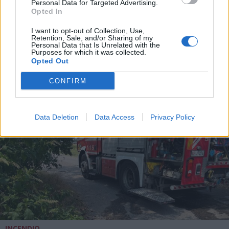
Personal Data for Targeted Advertising.
Opted In
I want to opt-out of Collection, Use,
Retention, Sale, and/or Sharing of my
ALTRE NOTIZIE DI DAIRAGO
Personal Data that Is Unrelated with the
Purposes for which it was collected.
Opted Out
CONFIRM
Data Deletion
Data Access
Privacy Policy
INCENDIO