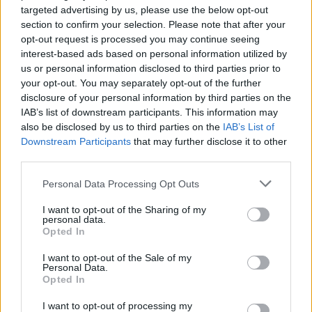
Commenti
targeted advertising by us, please use the below opt-out
section to confirm your selection. Please note that after your
Accedi
o
registrati
per commentare questo
opt-out request is processed you may continue seeing
articolo.
interest-based ads based on personal information utilized by
L'email è richiesta ma non verrà mostrata ai visitatori. Il contenuto di questo
us or personal information disclosed to third parties prior to
commento esprime il pensiero dell'autore e non rappresenta la linea editoriale
di VareseNews.it, che rimane autonoma e indipendente. I messaggi inclusi nei
your opt-out. You may separately opt-out of the further
commenti non sono testi giornalistici, ma post inviati dai singoli lettori che
disclosure of your personal information by third parties on the
possono essere automaticamente pubblicati senza filtro preventivo. I commenti
che includano uno o più link a siti esterni verranno rimossi in automatico dal
IAB’s list of downstream participants. This information may
sistema.
also be disclosed by us to third parties on the
IAB’s List of
Downstream Participants
that may further disclose it to other
third parties.
Personal Data Processing Opt Outs
I want to opt-out of the Sharing of my
personal data.
Opted In
I want to opt-out of the Sale of my
Personal Data.
Opted In
I want to opt-out of processing my