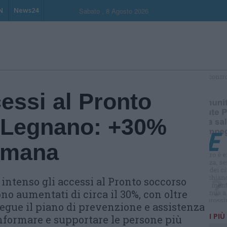
N
News24
Sabato , 8 Agosto 2026
S
essi al Pronto
 Legnano: +30%
timana
 intenso gli accessi al Pronto soccorso
no aumentati di circa il 30%, con oltre
segue il piano di prevenzione e assistenza
I PIÙ
 informare e supportare le persone più