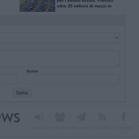
per l’esodo estivo. Previsti
oltre 25 milioni di mezzi in
tro
viaggio
Nome
Registrati
Redazione
Invia notizia
Feed RSS
Facebook