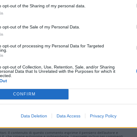
di
agosto
Via Confalonieri, 5
o opt-out of the Sharing of my personal data.
Castronno
In
o opt-out of the Sale of my Personal Data.
In
ws.com
 a cuore l'informazione del nostro territorio e
to opt-out of processing my Personal Data for Targeted
ing.
in prima linea per informarvi con attenzione.
In
o opt-out of Collection, Use, Retention, Sale, and/or Sharing
ersonal Data that Is Unrelated with the Purposes for which it
lected.
Pubblicato il 30 Giugno 2026
Out
CONFIRM
Data Deletion
Data Access
Privacy Policy
ati
per commentare questo articolo.
tatori. Il contenuto di questo commento esprime il pensiero dell'autore e
s.it, che rimane autonoma e indipendente. I messaggi inclusi nei commenti