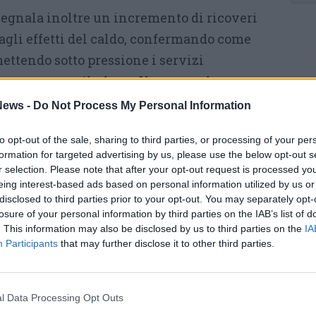
segnala inoltre un incremento di ricoveri
agli effetti del caldo, confermando come
mettendo sotto pressione i servizi
empo prosegue il
piano di prevenzione e
l territorio per informare e supportare le
ews -
Do Not Process My Personal Information
li
, in particolare anziani e soggetti fragili,
to opt-out of the sale, sharing to third parties, or processing of your per
 comunità e al domicilio. L’iniziativa viene
formation for targeted advertising by us, please use the below opt-out s
borazione con i Comuni e coinvolge i servizi
r selection. Please note that after your opt-out request is processed y
eing interest-based ads based on personal information utilized by us or
iale, gli infermieri di famiglia e di comunità
disclosed to third parties prior to your opt-out. You may separately opt-
generale, con l’obiettivo di intercettare
losure of your personal information by third parties on the IAB’s list of
oni di rischio e limitare il ricorso
. This information may also be disclosed by us to third parties on the
IA
Participants
that may further disclose it to other third parties.
Tutti gli eventi
l Data Processing Opt Outs