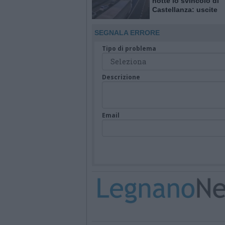
notte lo svincolo di
Castellanza: uscite
obbligatorie per quat
giorni
SEGNALA ERRORE
Tipo di problema
Descrizione
Email