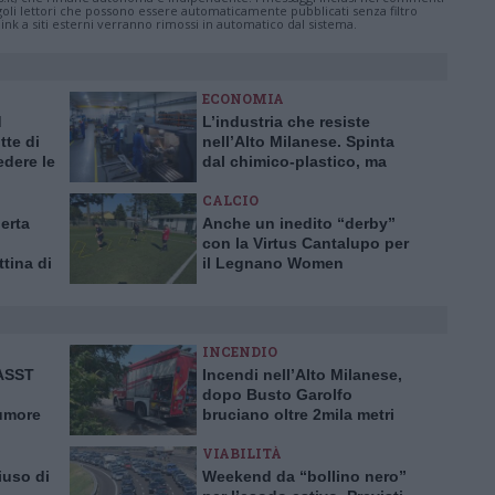
ingoli lettori che possono essere automaticamente pubblicati senza filtro
nk a siti esterni verranno rimossi in automatico dal sistema.
ECONOMIA
d
L’industria che resiste
te di
nell’Alto Milanese. Spinta
dere le
dal chimico-plastico, ma
bardia
l’export va ancora a rilento
CALCIO
lerta
Anche un inedito “derby”
con la Virtus Cantalupo per
ttina di
il Legnano Women
INCENDIO
’ASST
Incendi nell’Alto Milanese,
dopo Busto Garolfo
tumore
bruciano oltre 2mila metri
rima in
quadrati a Bernate
VIABILITÀ
iuso di
Weekend da “bollino nero”