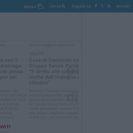
Cerca
Seguici su
Accedi
Meteo
elezioniamo per te
Il meglio di
 VISTI