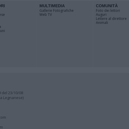
ORI
MULTIMEDIA
COMUNITÀ
Gallerie Fotografiche
Foto dei lettori
ese
Web TV
Auguri
Lettere al direttore
Animali
a
muni
9 del 23/10/08
lia Legnanese)
.com
om