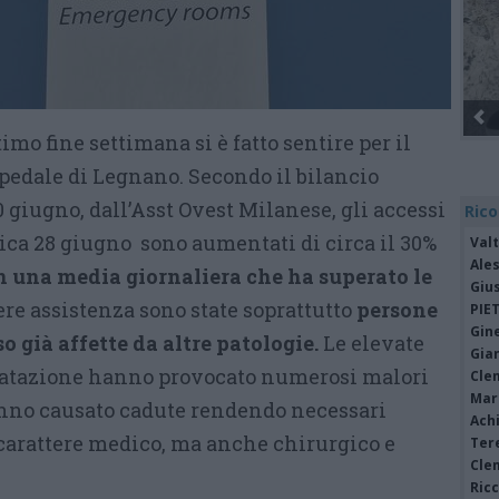
timo fine settimana si è fatto sentire per il
spedale di Legnano. Secondo il bilancio
0 giugno, dall’Asst Ovest Milanese, gli accessi
Rico
ica 28 giugno sono aumentati di circa il 30%
Valt
Ale
n una media giornaliera che ha superato le
Giu
re assistenza sono state soprattutto
persone
PIE
Gine
so già affette da altre patologie.
Le elevate
Gia
dratazione hanno provocato numerosi malori
Cle
Mar
hanno causato cadute rendendo necessari
Achi
 carattere medico, ma anche chirurgico e
Tere
Cle
Ric