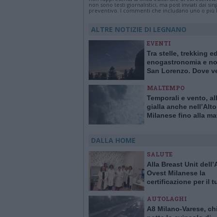
non sono testi giornalistici, ma post inviati dai s
preventivo. I commenti che includano uno o più li
ALTRE NOTIZIE DI LEGNANO
EVENTI
Tra stelle, trekking e
enogastronomia e not
San Lorenzo. Dove ve
stelle cadenti in Lom
MALTEMPO
Temporali e vento, al
gialla anche nell’Alto
Milanese fino alla ma
sabato 8 luglio
DALLA HOME
SALUTE
Alla Breast Unit dell
Ovest Milanese la
certificazione per il 
alla mammella. È la p
AUTOLAGHI
Italia
A8 Milano-Varese, ch