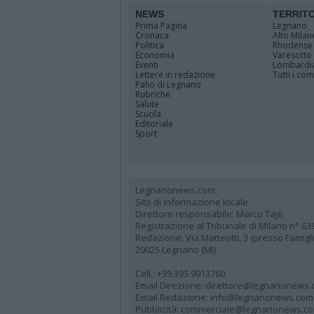
NEWS
TERRIT
Prima Pagina
Legnano
Cronaca
Alto Milan
Politica
Rhodense
Economia
Varesotto
Eventi
Lombardi
Lettere in redazione
Tutti i co
Palio di Legnano
Rubriche
Salute
Scuola
Editoriale
Sport
Legnanonews.com
Sito di informazione locale
Direttore responsabile: Marco Tajè
Registrazione al Tribunale di Milano n° 63
Redazione: Via Matteotti, 3 (presso Famig
20025 Legnano (MI)
Cell.: +39.393.9013760
Email Direzione: direttore@legnanonews
Email Redazione: info@legnanonews.com
Pubblicità: commerciale@legnanonews.c