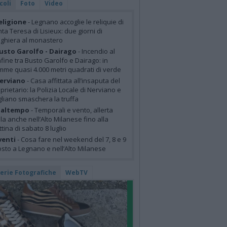
coli
Foto
Video
eligione
- Legnano accoglie le reliquie di
ta Teresa di Lisieux: due giorni di
ghiera al monastero
usto Garolfo - Dairago
- Incendio al
fine tra Busto Garolfo e Dairago: in
mme quasi 4.000 metri quadrati di verde
erviano
- Casa affittata all’insaputa del
prietario: la Polizia Locale di Nerviano e
liano smaschera la truffa
altempo
- Temporali e vento, allerta
lla anche nell’Alto Milanese fino alla
tina di sabato 8 luglio
venti
- Cosa fare nel weekend del 7, 8 e 9
sto a Legnano e nell’Alto Milanese
lerie Fotografiche
WebTV