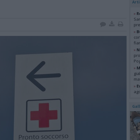
Arti
»
R
San
pre
»
B
con
fia
»
N
pro
Pog
»
M
gia
mat
»
E
ago
Gal