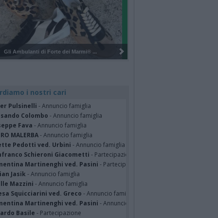
Pulizia del bosco del Rugareto a ...
rdiamo i nostri cari
er Pulsinelli
- Annuncio famiglia
ssando Colombo
- Annuncio famiglia
seppe Fava
- Annuncio famiglia
TRO MALERBA
- Annuncio famiglia
tte Pedotti ved. Urbini
- Annuncio famiglia
nfranco Schieroni Giacometti
- Partecipazione
mentina Martinenghi ved. Pasini
- Partecipazione
ian Jasik
- Annuncio famiglia
lle Mazzini
- Annuncio famiglia
sa Squicciarini ved. Greco
- Annuncio famiglia
mentina Martinenghi ved. Pasini
- Annuncio famiglia
cardo Basile
- Partecipazione