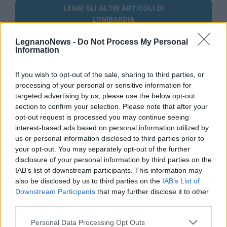
LEGGI GLI ALTRI ARTICOLI DI
LOMBARDIA
LegnanoNews -
Do Not Process My Personal
Information
If you wish to opt-out of the sale, sharing to third parties, or
Selezioniamo per te
processing of your personal or sensitive information for
Il meglio di
targeted advertising by us, please use the below opt-out
section to confirm your selection. Please note that after your
opt-out request is processed you may continue seeing
interest-based ads based on personal information utilized by
us or personal information disclosed to third parties prior to
Iscriviti alla
your opt-out. You may separately opt-out of the further
newsletter
disclosure of your personal information by third parties on the
IAB’s list of downstream participants. This information may
also be disclosed by us to third parties on the
IAB’s List of
Downstream Participants
that may further disclose it to other
third parties.
Commenti
Personal Data Processing Opt Outs
Accedi
o
registrati
per commentare questo