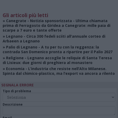
Gli articoli più letti
»
Canegrate - Notizia sponsorizzata
- Ultima chiamata
prima di Ferragosto da Giridea a Canegrate: mille paia di
scarpe a 7 euro e tante offerte
»
Legnano
- Circa 300 fedeli sciiti all’annuale corteo di
Arbaeen a Legnano
»
Palio di Legnano
- A tu per tu con la reggenza: la
contrada San Domenico pronta a ripartire per il Palio 2027
»
Religione
- Legnano accoglie le reliquie di Santa Teresa
di Lisieux: due giorni di preghiera al monastero
»
Economia
- L’industria che resiste nell’Alto Milanese.
Spinta dal chimico-plastico, ma l’export va ancora a rilento
SEGNALA ERRORE
Tipo di problema
Descrizione
Email