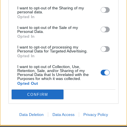
articolo.
I want to opt-out of the Sharing of my
personal data.
L'email è richiesta ma non verrà mostrata ai visitatori. Il contenuto di questo
commento esprime il pensiero dell'autore e non rappresenta la linea editoriale
Opted In
di VareseNews.it, che rimane autonoma e indipendente. I messaggi inclusi nei
commenti non sono testi giornalistici, ma post inviati dai singoli lettori che
possono essere automaticamente pubblicati senza filtro preventivo. I commenti
I want to opt-out of the Sale of my
che includano uno o più link a siti esterni verranno rimossi in automatico dal
Personal Data.
sistema.
Opted In
I want to opt-out of processing my
Personal Data for Targeted Advertising.
Opted In
I want to opt-out of Collection, Use,
Retention, Sale, and/or Sharing of my
Personal Data that Is Unrelated with the
Purposes for which it was collected.
Opted Out
CONFIRM
Data Deletion
Data Access
Privacy Policy