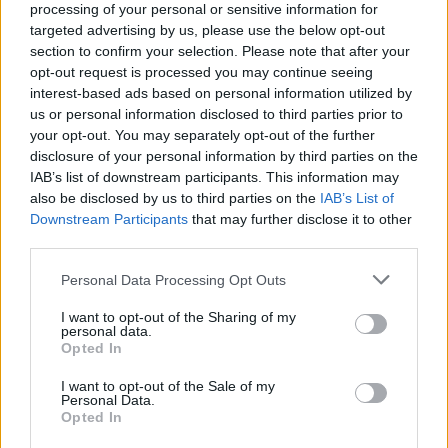
processing of your personal or sensitive information for
targeted advertising by us, please use the below opt-out
Commenti
section to confirm your selection. Please note that after your
opt-out request is processed you may continue seeing
Accedi
o
registrati
per commentare questo
articolo.
interest-based ads based on personal information utilized by
us or personal information disclosed to third parties prior to
L'email è richiesta ma non verrà mostrata ai visitatori. Il contenuto di questo
your opt-out. You may separately opt-out of the further
commento esprime il pensiero dell'autore e non rappresenta la linea editoriale
di VareseNews.it, che rimane autonoma e indipendente. I messaggi inclusi nei
disclosure of your personal information by third parties on the
commenti non sono testi giornalistici, ma post inviati dai singoli lettori che
possono essere automaticamente pubblicati senza filtro preventivo. I commenti
IAB’s list of downstream participants. This information may
che includano uno o più link a siti esterni verranno rimossi in automatico dal
sistema.
also be disclosed by us to third parties on the
IAB’s List of
Downstream Participants
that may further disclose it to other
third parties.
Personal Data Processing Opt Outs
I want to opt-out of the Sharing of my
personal data.
Opted In
I want to opt-out of the Sale of my
Personal Data.
Opted In