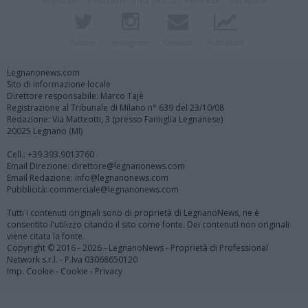
Registrati
Redazione
Invia notizia
Feed RSS
Facebook
Twitter
Instagram
Contatti
Pubblicità
Legnanonews.com
Sito di informazione locale
Direttore responsabile: Marco Tajè
Registrazione al Tribunale di Milano n° 639 del 23/10/08
Redazione: Via Matteotti, 3 (presso Famiglia Legnanese)
20025 Legnano (MI)
Cell.: +39.393.9013760
Email Direzione: direttore@legnanonews.com
Email Redazione: info@legnanonews.com
Pubblicità: commerciale@legnanonews.com
Tutti i contenuti originali sono di proprietà di LegnanoNews, ne è
consentito l'utilizzo citando il sito come fonte. Dei contenuti non originali
viene citata la fonte.
Copyright © 2016 - 2026 - LegnanoNews - Proprietà di Professional
Network s.r.l. - P.Iva 03068650120
Imp. Cookie
-
Cookie
-
Privacy