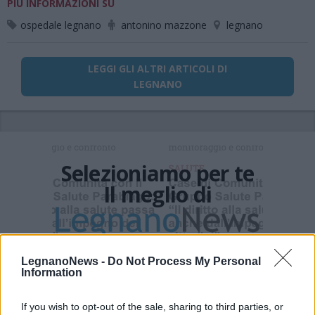
PIÙ INFORMAZIONI SU
ospedale legnano
antonino mazzone
legnano
LEGGI GLI ALTRI ARTICOLI DI
LEGNANO
Selezioniamo per te
Il meglio di
Iscriviti alla
LegnanoNews -
Do Not Process My Personal
Information
newsletter
If you wish to opt-out of the sale, sharing to third parties, or