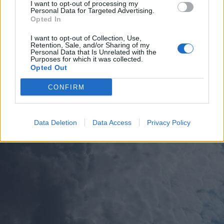
I want to opt-out of processing my
Personal Data for Targeted Advertising.
Opted In
I want to opt-out of Collection, Use,
Retention, Sale, and/or Sharing of my
Personal Data that Is Unrelated with the
Purposes for which it was collected.
ALTRE NOTIZIE DI LEGNANO
Opted Out
CONFIRM
Data Deletion
Data Access
Privacy Policy