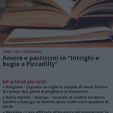
LIBRO SUL COMODINO
Amore e pasticcini in “Intrighi e
bugie a Piccadilly”
Gli articoli più letti
»
Religione
- Legnano accoglie le reliquie di Santa Teresa
di Lisieux: due giorni di preghiera al monastero
»
Busto Garolfo - Dairago
- Incendio al confine tra Busto
Garolfo e Dairago: in fiamme quasi 4.000 metri quadrati di
verde
»
Nerviano
- Casa affittata all’insaputa del proprietario: la