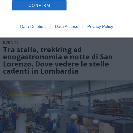
CONFIRM
Data Deletion
Data Access
Privacy Policy
EVENTI
Tra stelle, trekking ed
enogastronomia e notte di San
Lorenzo. Dove vedere le stelle
cadenti in Lombardia