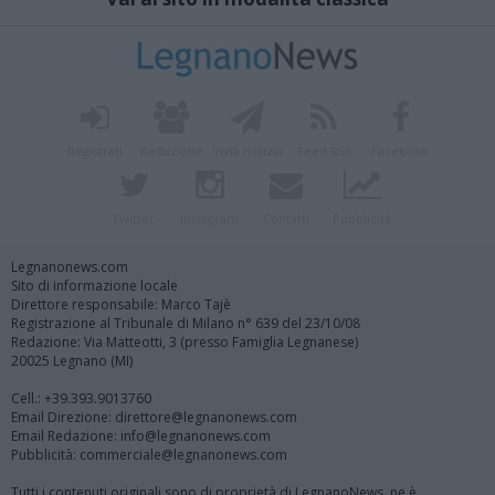
Registrati
Redazione
Invia notizia
Feed RSS
Facebook
Twitter
Instagram
Contatti
Pubblicità
Legnanonews.com
Sito di informazione locale
Direttore responsabile: Marco Tajè
Registrazione al Tribunale di Milano n° 639 del 23/10/08
Redazione: Via Matteotti, 3 (presso Famiglia Legnanese)
20025 Legnano (MI)
Cell.: +39.393.9013760
Email Direzione: direttore@legnanonews.com
Email Redazione: info@legnanonews.com
Pubblicità: commerciale@legnanonews.com
Tutti i contenuti originali sono di proprietà di LegnanoNews, ne è