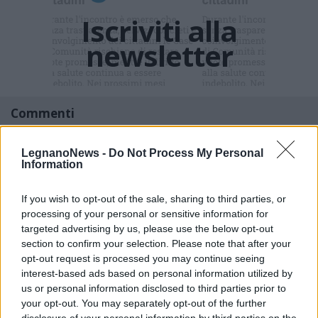
Iscriviti alla
newsletter
Commenti
Accedi
o
registrati
per commentare questo
articolo.
LegnanoNews -
Do Not Process My Personal
Information
L'email è richiesta ma non verrà mostrata ai visitatori. Il contenuto di questo
commento esprime il pensiero dell'autore e non rappresenta la linea editoriale
di VareseNews.it, che rimane autonoma e indipendente. I messaggi inclusi nei
commenti non sono testi giornalistici, ma post inviati dai singoli lettori che
If you wish to opt-out of the sale, sharing to third parties, or
possono essere automaticamente pubblicati senza filtro preventivo. I commenti
che includano uno o più link a siti esterni verranno rimossi in automatico dal
processing of your personal or sensitive information for
sistema.
targeted advertising by us, please use the below opt-out
section to confirm your selection. Please note that after your
opt-out request is processed you may continue seeing
interest-based ads based on personal information utilized by
us or personal information disclosed to third parties prior to
your opt-out. You may separately opt-out of the further