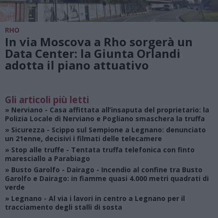
RHO
In via Moscova a Rho sorgerà un
Data Center: la Giunta Orlandi
adotta il piano attuativo
Gli articoli più letti
»
Nerviano
- Casa affittata all’insaputa del proprietario: la
Polizia Locale di Nerviano e Pogliano smaschera la truffa
»
Sicurezza
- Scippo sul Sempione a Legnano: denunciato
un 21enne, decisivi i filmati delle telecamere
»
Stop alle truffe
- Tentata truffa telefonica con finto
maresciallo a Parabiago
»
Busto Garolfo - Dairago
- Incendio al confine tra Busto
Garolfo e Dairago: in fiamme quasi 4.000 metri quadrati di
verde
»
Legnano
- Al via i lavori in centro a Legnano per il
tracciamento degli stalli di sosta