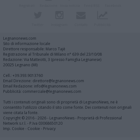
Registrati
Redazione
Invia notizia
Feed RSS
Facebook
Twitter
Instagram
Contatti
Pubblicità
Legnanonews.com
Sito di informazione locale
Direttore responsabile: Marco Tajè
Registrazione al Tribunale di Milano n° 639 del 23/10/08
Redazione: Via Matteotti, 3 (presso Famiglia Legnanese)
20025 Legnano (MI)
Cell.: +39.393.9013760
Email Direzione: direttore@legnanonews.com
Email Redazione: info@legnanonews.com
Pubblicità: commerciale@legnanonews.com
Tutti i contenuti originali sono di proprietà di LegnanoNews, ne è
consentito l'utilizzo citando il sito come fonte. Dei contenuti non originali
viene citata la fonte.
Copyright © 2016 - 2026 - LegnanoNews - Proprietà di Professional
Network s.r.l. - P.Iva 03068650120
Imp. Cookie
-
Cookie
-
Privacy