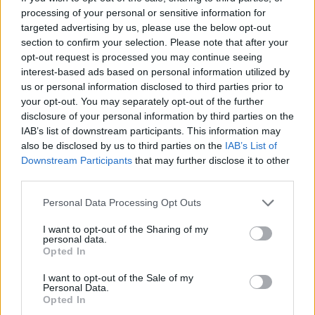
processing of your personal or sensitive information for
targeted advertising by us, please use the below opt-out
PIÙ INFORMAZIONI SU
section to confirm your selection. Please note that after your
covid-19
opt-out request is processed you may continue seeing
interest-based ads based on personal information utilized by
us or personal information disclosed to third parties prior to
LEGGI GLI ALTRI ARTICOLI DI
your opt-out. You may separately opt-out of the further
LEGNANO
disclosure of your personal information by third parties on the
IAB’s list of downstream participants. This information may
also be disclosed by us to third parties on the
IAB’s List of
Downstream Participants
that may further disclose it to other
third parties.
Selezioniamo per te
Personal Data Processing Opt Outs
Il meglio di
I want to opt-out of the Sharing of my
personal data.
Opted In
I want to opt-out of the Sale of my
Personal Data.
Opted In