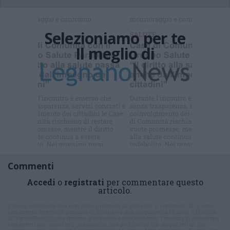
Selezioniamo per te
Il meglio di
Iscriviti alla
newsletter
Commenti
Accedi
o
registrati
per commentare questo
articolo.
L'email è richiesta ma non verrà mostrata ai visitatori. Il contenuto di questo
commento esprime il pensiero dell'autore e non rappresenta la linea editoriale
di VareseNews.it, che rimane autonoma e indipendente. I messaggi inclusi nei
commenti non sono testi giornalistici, ma post inviati dai singoli lettori che