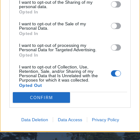
I want to opt-out of the Sharing of my
personal data.
Opted In
I want to opt-out of the Sale of my
Personal Data.
Opted In
I want to opt-out of processing my
Personal Data for Targeted Advertising.
Opted In
I want to opt-out of Collection, Use,
Retention, Sale, and/or Sharing of my
Personal Data that Is Unrelated with the
Purposes for which it was collected.
Opted Out
MALTEMPO
CONFIRM
Temporali e vento, allerta gialla
anche nell’Alto Milanese fino alla
mattina di sabato 8 luglio
Data Deletion
Data Access
Privacy Policy