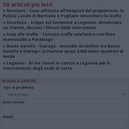
Gli articoli più letti
»
Nerviano
- Casa affittata all’insaputa del proprietario: la
Polizia Locale di Nerviano e Pogliano smaschera la truffa
»
Sicurezza
- Scippo sul Sempione a Legnano: denunciato
un 21enne, decisivi i filmati delle telecamere
»
Stop alle truffe
- Tentata truffa telefonica con finto
maresciallo a Parabiago
»
Busto Garolfo - Dairago
- Incendio al confine tra Busto
Garolfo e Dairago: in fiamme quasi 4.000 metri quadrati di
verde
»
Legnano
- Al via i lavori in centro a Legnano per il
tracciamento degli stalli di sosta
SEGNALA ERRORE
Tipo di problema
Descrizione
Email