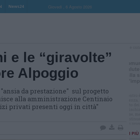
N
News24
Giovedi , 6 Agosto 2026
 e le “giravolte”
S
ore Alpoggio
r "ansia da prestazione" sul progetto
buisce alla amministrazione Centinaio
izi privati presenti oggi in città"
I PIÙ