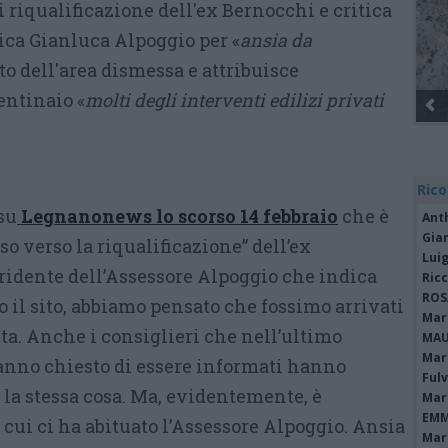
i riqualificazione dell'ex Bernocchi e critica
tica Gianluca Alpoggio per «
ansia da
o dell'area dismessa e attribuisce
entinaio «
molti degli interventi edilizi privati
Rico
su
Legnanonews lo scorso 14 febbraio
che è
Ant
Gia
sso verso la riqualificazione” dell’ex
Luig
rridente dell’Assessore Alpoggio che indica
Ric
ROS
 il sito, abbiamo pensato che fossimo arrivati
Mari
ta. Anche i consiglieri che nell’ultimo
MAU
Mari
nno chiesto di essere informati hanno
Fulv
la stessa cosa. Ma, evidentemente, è
Mari
EMM
cui ci ha abituato l’Assessore Alpoggio. Ansia
Mari