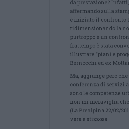
da prestazione? Infatt
affermando sulla stamp
è iniziato il confronto 
ridimensionando la noti
purtroppo è un confron
frattempo è stata conv
illustrare “piani e prog
Bernocchi ed ex Mottan
Ma, aggiunge però che 
conferenza di servizi a
sono le competenze urb
non mi meraviglia che p
(La Prealpina 22/02/20
vera e stizzosa.