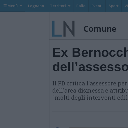
Menù
Legnano
Territori
Palio
Eventi
Sport
V
Comune
Ex Bernocchi
dell’assess
Il PD critica l'assessore pe
dell'area dismessa e attri
"molti degli interventi edil