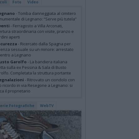
coli
Foto
Video
egnano
- Tomba danneggiata al cimitero
umentale di Legnano: “Serve più tutela”
venti
- Ferragosto a Villa Arconati,
rtura straordinaria con visite, pranzo e
rdini aperti
icurezza
- Ricercato dalla Spagna per
lenza sessuale su un minore: arrestato
centro a Legnano
usto Garolfo
- La bandiera italiana
tta sulla ex Pessina & Sala di Busto
olfo. Completata la struttura portante
egnalazioni
- Ritrovato un ciondolo con
o ricordo in via Resegone a Legnano: si
ca il proprietario
lerie Fotografiche
WebTV