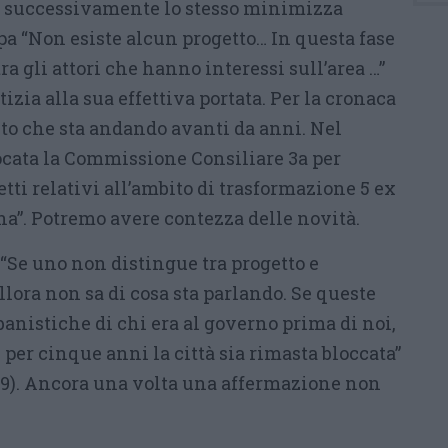
i, successivamente lo stesso minimizza
a “Non esiste alcun progetto… In questa fase
tra gli attori che hanno interessi sull’area …”
zia alla sua effettiva portata. Per la cronaca
to che sta andando avanti da anni. Nel
ocata la Commissione Consiliare 3a per
etti relativi all’ambito di trasformazione 5 ex
a”. Potremo avere contezza delle novità.
“Se uno non distingue tra progetto e
llora non sa di cosa sta parlando. Se queste
anistiche di chi era al governo prima di noi,
er cinque anni la città sia rimasta bloccata”
19). Ancora una volta una affermazione non