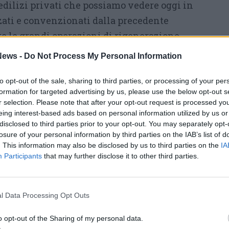
edilizi privati che possiamo vedere oggi in
zzati e convenzionati dalla precedente
e le grandi operazioni di rigenerazione
figurate con la variante 2.0 del PGT proprio
ews -
Do Not Process My Personal Information
rirne l’attuazione e tra queste anche l’Ambito 5
ilmente tutte le volte che l’Assessore parla
to opt-out of the sale, sharing to third parties, or processing of your per
formation for targeted advertising by us, please use the below opt-out s
 trasformazione urbana della città di
r selection. Please note that after your opt-out request is processed y
ta semplicemente descrivendo quello che è
eing interest-based ads based on personal information utilized by us or
disclosed to third parties prior to your opt-out. You may separately opt-
overno del Territorio vigente PGT 2.0,
losure of your personal information by third parties on the IAB’s list of
ità di questa Amministrazione. Ci preoccupa
. This information may also be disclosed by us to third parties on the
IA
Participants
that may further disclose it to other third parties.
cente querelle sul vincolo della Manifattura
osce o fa finta di non conoscere
 del Ministero dei Beni Artistici Culturali e
l Data Processing Opt Outs
ntendenza.
o opt-out of the Sharing of my personal data.
luderlo: sappiamo bene e da molto tempo