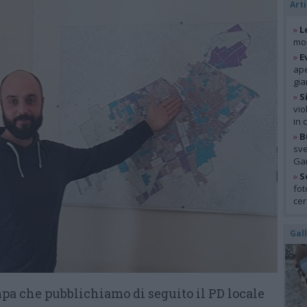
Arti
»
L
mon
»
E
ape
gia
»
S
vio
in 
»
B
sve
Gar
»
S
fot
cer
Gal
a che pubblichiamo di seguito il PD locale