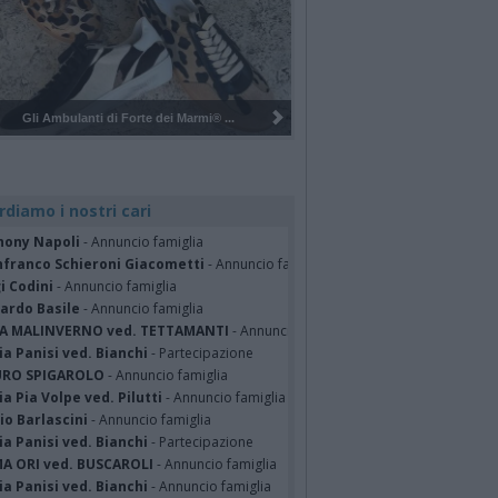
Pulizia del bosco del Rugareto a ...
rdiamo i nostri cari
hony Napoli
- Annuncio famiglia
nfranco Schieroni Giacometti
- Annuncio famiglia
i Codini
- Annuncio famiglia
cardo Basile
- Annuncio famiglia
A MALINVERNO ved. TETTAMANTI
- Annuncio famiglia
a Panisi ved. Bianchi
- Partecipazione
RO SPIGAROLO
- Annuncio famiglia
a Pia Volpe ved. Pilutti
- Annuncio famiglia
io Barlascini
- Annuncio famiglia
a Panisi ved. Bianchi
- Partecipazione
A ORI ved. BUSCAROLI
- Annuncio famiglia
a Panisi ved. Bianchi
- Annuncio famiglia