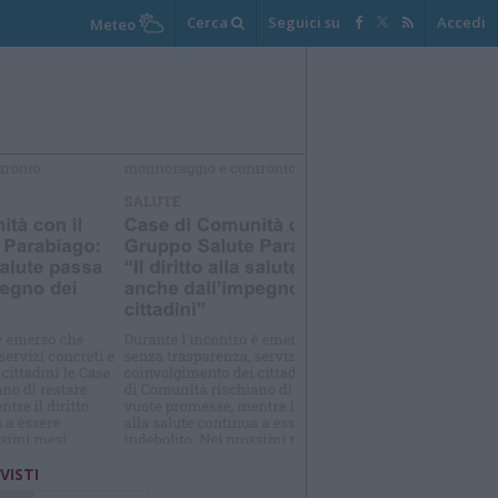
Cerca
Seguici su
Accedi
Meteo
elezioniamo per te
Il meglio di
 VISTI