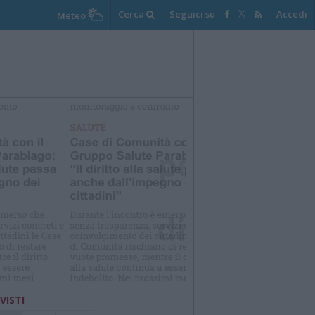
Cerca
Seguici su
Accedi
Meteo
elezioniamo per te
Il meglio di
 VISTI