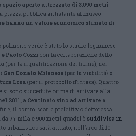
o spazio aperto attrezzato di 3.090 metri
 a piazza pubblica antistante al museo
ere hanno un valore economico stimato di
o polmone verde è stato lo studio legnanese
 e Paolo Cozzi
con la collaborazione dello
no
(per la riqualificazione del fiume), del
 di San Donato Milanese
(per la viabilità) e
tura Losa
(per il protocollo d’intesa). Quattro
 si sono succedute prima di arrivare alla
nel 2011, a Centinaio sino ad arrivare a
nfine, il commissario prefettizio dottoressa
a da
77 mila e 900 metri quadri
è
suddivisa in
to urbanistico sarà attuato, nell’arco di 10