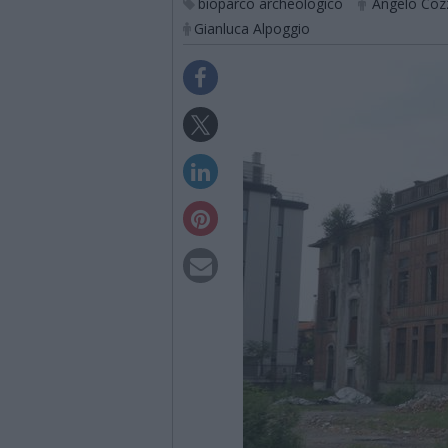
bioparco archeologico
Angelo Coz
Gianluca Alpoggio