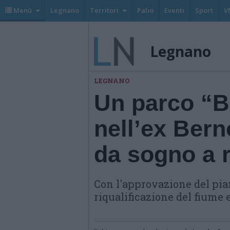
Menù
Legnano
Territori
Palio
Eventi
Sport
V
Legnano
LEGNANO
Un parco “B
nell’ex Bern
da sogno a r
Con l'approvazione del pian
riqualificazione del fiume e