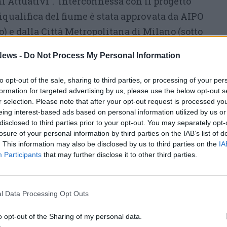
ni Attuativi”. Interconnessa con il progetto
riqualifica del fiume è stata approvata da AIPO
co) e dalla Città Metropolitana di Milano (sotto
). Poi, ha definitivamente superato l’esame
ews -
Do Not Process My Personal Information
ervizi nel giugno 2019
.
to opt-out of the sale, sharing to third parties, or processing of your per
formation for targeted advertising by us, please use the below opt-out s
r selection. Please note that after your opt-out request is processed y
eing interest-based ads based on personal information utilized by us or
disclosed to third parties prior to your opt-out. You may separately opt-
losure of your personal information by third parties on the IAB’s list of
. This information may also be disclosed by us to third parties on the
IA
Participants
that may further disclose it to other third parties.
l Data Processing Opt Outs
0 euro).
Nel 2021 le sponde si presenteranno
o opt-out of the Sharing of my personal data.
n massi ciclopici. Una pista ciclabile