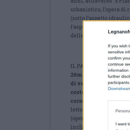
anni, attraverso “5 Pia
urbanistico, l’opera di 
(sotto l’aspetto idrauli
l’aspetto paesaggistico
LegnanoN
della
Conferenza dei S
If you wish 
sensitive in
confirm you
continue se
IL PARCO- Saranno
information 
26mila i metri quadri
further disc
di verde che
participants
Downstream 
costeggeranno il
corso d’acqua
, il cui
letto sarà ridisegnato
Persona
(opera da
1milione e 70
I want t
inclinate e sagomate co