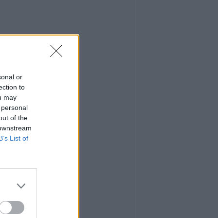
sonal or
ection to
ou may
 personal
out of the
 downstream
B’s List of