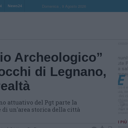
N
News24
Domenica , 9 Agosto 2026
S
io Archeologico”
occhi di Legnano,
ealtà
o attuativo del Pgt parte la
 di un'area storica della città
I PIÙ