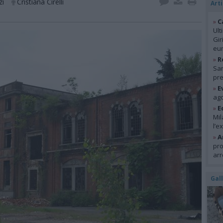
zi
Cristiana Cirelli
Arti
»
C
Ult
Gir
eur
»
R
San
pre
»
E
ago
»
E
Mil
l’e
»
A
pro
arr
Gal