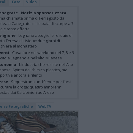
coli
Foto
Video
anegrate - Notizia sponsorizzata
-
ima chiamata prima di Ferragosto da
idea a Canegrate: mille paia di scarpe a 7
o e tante offerte
eligione
- Legnano accoglie le reliquie di
ta Teresa di Lisieux: due giorni di
ghiera al monastero
venti
- Cosa fare nel weekend del 7, 8 e 9
sto a Legnano e nell’Alto Milanese
conomia
- L’industria che resiste nell’Alto
anese. Spinta dal chimico-plastico, ma
xport va ancora a rilento
rese
- Sequestrano un 19enne per farsi
curare la droga: quattro minorenni
estati dai Carabinieri ad Arese
lerie Fotografiche
WebTV