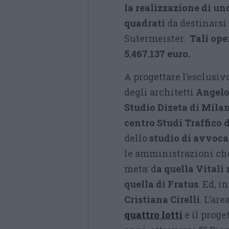
la realizzazione di un
quadrati
da destinarsi
Sutermeister.
Tali op
5.467.137 euro.
A progettare l’esclusiv
degli architetti
Angelo
Studio Dizeta di Mila
centro Studi Traffico
dello
studio di avvoca
le amministrazioni che
meta: d
a quella Vitali 
quella di Fratus
. Ed, i
Cristiana Cirelli
. L’are
quattro lotti
e il proget