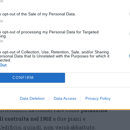
In
 fiume tra le vie Gabinella e Pontida. Sono
nali
, aree di sosta illuminate, un impianto di
o opt-out of the Sale of my Personal Data.
In
li arredi che completeranno il parco.
ta con aiuola alberata
(impegno di spesa 600
to opt-out of processing my Personal Data for Targeted
ing.
chia palazzina Bernocchi, il parco si
In
vico Guido Sutermeister.
o opt-out of Collection, Use, Retention, Sale, and/or Sharing
ersonal Data that Is Unrelated with the Purposes for which it
I – Il Pgt, attraverso il “Documento di
lected.
Out
e linee guida, ha indicato come obiettivi da
mento di edifici
storici ed elementi
CONFIRM
ogia industriale
come memoria storica della
 primi del 900». Perciò con la
Data Deletion
Data Access
Privacy Policy
Culturali di Milano, sono stati definiti
chitettonici da conservare come
palazzina
di costruita nel 1902
a due piani e
’edificio, quindi, non verrà abbattuto: