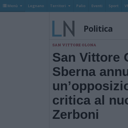
Menù
Legnano
Territori
Palio
Eventi
Sport
V
Politica
SAN VITTORE OLONA
San Vittore 
Sberna annu
un’opposizio
critica al n
Zerboni