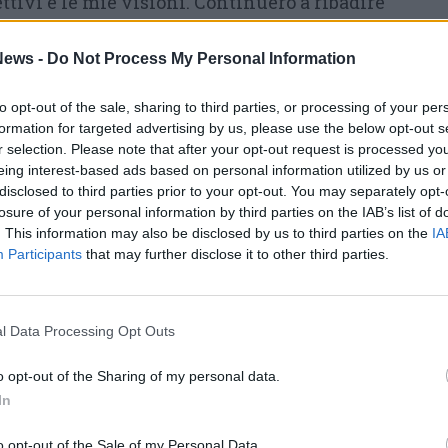
ettivi e le mie visioni. Continuerò a ribadire
costruire un tessuto sociale fatto di persone e
ews -
Do Not Process My Personal Information
omunità sicura e vivibile».
Vittore SiCura” ha sottolineato che non si
to opt-out of the sale, sharing to third parties, or processing of your per
formation for targeted advertising by us, please use the below opt-out s
eso, ma la sua visione critica rimarrà sempre
r selection. Please note that after your opt-out request is processed y
roposte saranno convincenti ci sarà il mio sì.
eing interest-based ads based on personal information utilized by us or
disclosed to third parties prior to your opt-out. You may separately opt-
ica non mancherà mai. Dopotutto tra i primi
losure of your personal information by third parties on the IAB’s list of
e c’è quello di verificare attentamente che le
. This information may also be disclosed by us to third parties on the
IA
atori di maggioranza siano improntate nella
Participants
that may further disclose it to other third parties.
 è ciò che farò».
San Vittore si prepara a
litico acceso, dove il ruolo dell’opposizione
l Data Processing Opt Outs
garantire trasparenza e correttezza
 comunale».
o opt-out of the Sharing of my personal data.
In
o opt-out of the Sale of my Personal Data.