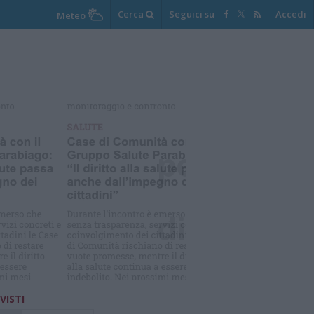
Cerca
Seguici su
Accedi
Meteo
elezioniamo per te
Il meglio di
 VISTI