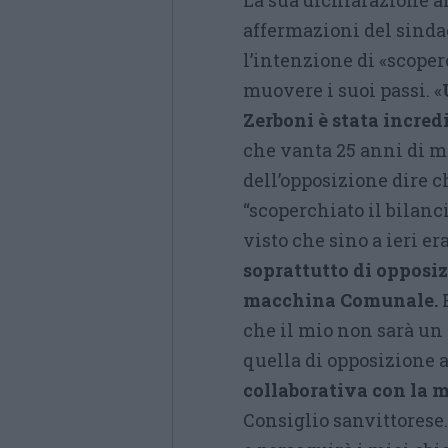
La sua dichiarazione ar
affermazioni del sind
l’intenzione di «scope
muovere i suoi passi. «
Zerboni è stata incredi
che vanta 25 anni di m
dell’opposizione dire c
“scoperchiato il bilan
visto che sino a ieri er
soprattutto di opposiz
macchina Comunale.
P
che il mio non sarà un r
quella di opposizione a
collaborativa con la 
Consiglio sanvittorese.