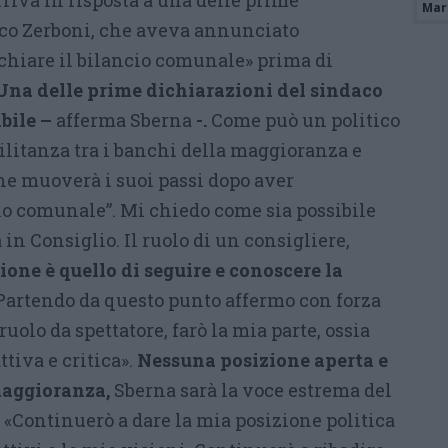
riva in risposta a una delle prime
Mari
aco Zerboni, che aveva annunciato
rchiare il bilancio comunale» prima di
Una delle prime dichiarazioni del sindaco
bile –
afferma Sberna
-.
Come può un politico
ilitanza tra i banchi della maggioranza e
he muoverà i suoi passi dopo aver
cio comunale”. Mi chiedo come sia possibile
a in Consiglio. Il ruolo di un consigliere,
ione è quello di seguire e conoscere la
artendo da questo punto affermo con forza
uolo da spettatore, farò la mia parte, ossia
ttiva e critica».
Nessuna posizione aperta e
maggioranza,
Sberna sarà la voce estrema del
 «Continuerò a dare la mia posizione politica