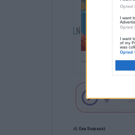
Opted 
I want 
Advertis
Opted 
I want t
of my P
was col
Opted 
di
Gea Somazzi