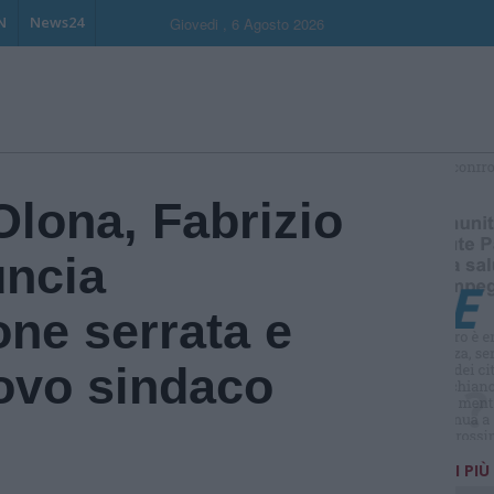
N
News24
Giovedi , 6 Agosto 2026
S
Olona, Fabrizio
ncia
ne serrata e
uovo sindaco
I PIÙ