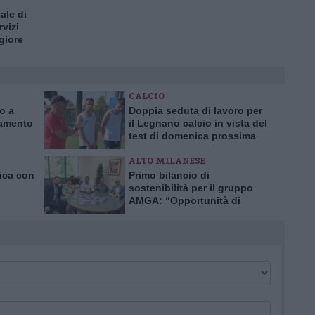
tale di
rvizi
ggiore
CALCIO
ro a
Doppia seduta di lavoro per
iamento
il Legnano calcio in vista del
test di domenica prossima
ALTO MILANESE
nica con
Primo bilancio di
sostenibilità per il gruppo
AMGA: “Opportunità di
crescita e trasparenza”