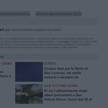
ioni amministrative
elezioni amministrative 2024
ati
per commentare questo articolo.
tatori. Il contenuto di questo commento esprime il pensiero dell'autore e
s.it, che rimane autonoma e indipendente. I messaggi inclusi nei commenti
ingoli lettori che possono essere automaticamente pubblicati senza filtro
nk a siti esterni verranno rimossi in automatico dal sistema.
ONA
- CERRO
EVENTI
Cinque idee per la Notte di
iva
San Lorenzo, tra stelle
Olona e
cadenti e desideri da
esprimere
SAN VITTORE OLONA
Al via l’abbattimento degli
alberi pericolanti a San
Vittore Olona: lavori dal 10 al
14 agosto