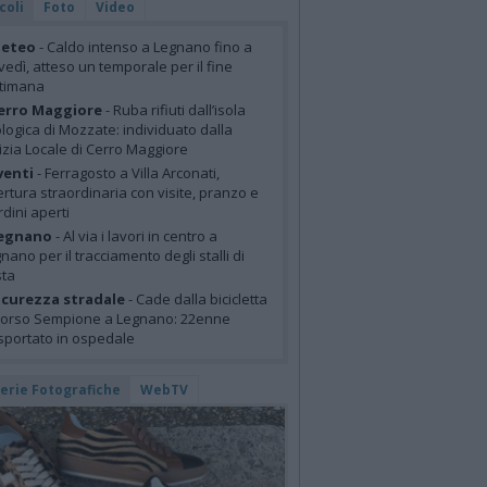
coli
Foto
Video
eteo
- Caldo intenso a Legnano fino a
vedì, atteso un temporale per il fine
ttimana
erro Maggiore
- Ruba rifiuti dall’isola
logica di Mozzate: individuato dalla
izia Locale di Cerro Maggiore
venti
- Ferragosto a Villa Arconati,
rtura straordinaria con visite, pranzo e
rdini aperti
egnano
- Al via i lavori in centro a
nano per il tracciamento degli stalli di
sta
icurezza stradale
- Cade dalla bicicletta
corso Sempione a Legnano: 22enne
sportato in ospedale
lerie Fotografiche
WebTV