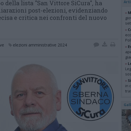
 della lista "San Vittore SiCura", ha
Arti
hiarazioni post-elezioni, evidenziando
»
M
cisa e critica nei confronti del nuovo
gio
se
»
C
eco
Pol
ive
elezioni amministrative 2024
»
E
ape
gia
»
L
Leg
so
»
S
in 
tra
Gal