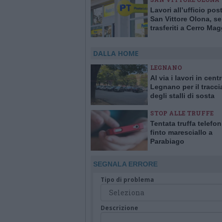
Lavori all’ufficio pos
San Vittore Olona, se
trasferiti a Cerro Ma
fino al 24 agosto
DALLA HOME
LEGNANO
Al via i lavori in cent
Legnano per il tracc
degli stalli di sosta
STOP ALLE TRUFFE
Tentata truffa telefo
finto maresciallo a
Parabiago
SEGNALA ERRORE
Tipo di problema
Descrizione