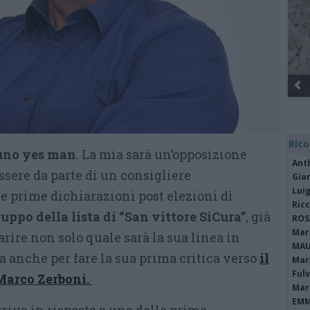
Rico
 uno yes man
. La mia sarà un’opposizione
Ant
ssere da parte di un consigliere
Gia
Luig
le prime dichiarazioni post elezioni di
Ric
uppo della lista di “San vittore SiCura”
, già
ROS
Mari
rire non solo quale sarà la sua linea in
MAU
 anche per fare la sua prima critica verso
il
Mari
Fulv
Marco Zerboni.
Mari
EMM