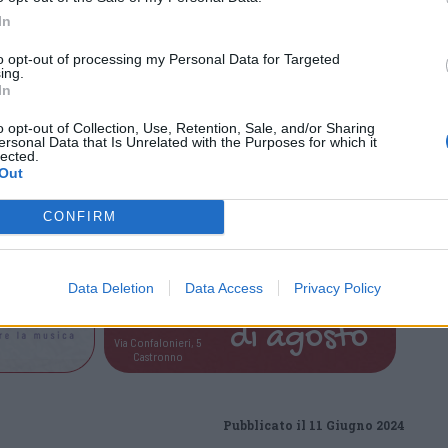
In
to opt-out of processing my Personal Data for Targeted
ing.
In
o opt-out of Collection, Use, Retention, Sale, and/or Sharing
ersonal Data that Is Unrelated with the Purposes for which it
lected.
Out
CONFIRM
Data Deletion
Data Access
Privacy Policy
Tutti gli eventi
di
agosto
Via Confalonieri, 5
Castronno
Pubblicato il 11 Giugno 2024