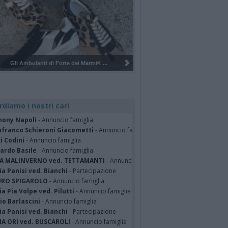
Pulizia del bosco del Rugareto a ...
rdiamo i nostri cari
hony Napoli
- Annuncio famiglia
nfranco Schieroni Giacometti
- Annuncio famiglia
i Codini
- Annuncio famiglia
cardo Basile
- Annuncio famiglia
A MALINVERNO ved. TETTAMANTI
- Annuncio famiglia
a Panisi ved. Bianchi
- Partecipazione
RO SPIGAROLO
- Annuncio famiglia
a Pia Volpe ved. Pilutti
- Annuncio famiglia
io Barlascini
- Annuncio famiglia
a Panisi ved. Bianchi
- Partecipazione
A ORI ved. BUSCAROLI
- Annuncio famiglia