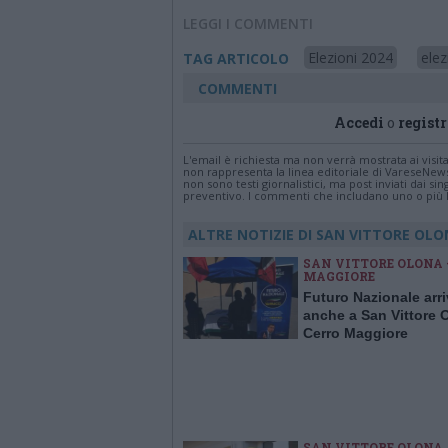
LEGGI I COMMENTI
Elezioni 2024
elez
TAG ARTICOLO
COMMENTI
Accedi
o
registr
L'email è richiesta ma non verrà mostrata ai visi
non rappresenta la linea editoriale di VareseNew
non sono testi giornalistici, ma post inviati dai s
preventivo. I commenti che includano uno o più li
ALTRE NOTIZIE DI SAN VITTORE OL
SAN VITTORE OLONA 
MAGGIORE
Futuro Nazionale arr
anche a San Vittore 
Cerro Maggiore
SAN VITTORE OLONA