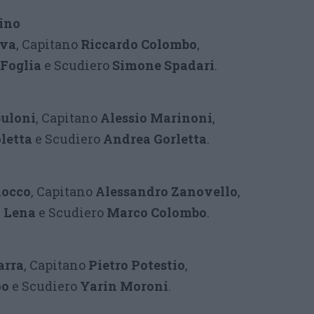
ino
eva
, Capitano
Riccardo Colombo
,
 Foglia
e Scudiero
Simone Spadari
.
uloni
, Capitano
Alessio Marinoni
,
oletta
e Scudiero
Andrea Gorletta
.
locco
, Capitano
Alessandro Zanovello
,
i Lena
e Scudiero
Marco Colombo
.
o
arra
, Capitano
Pietro Potestio
,
po
e Scudiero
Yarin Moroni
.