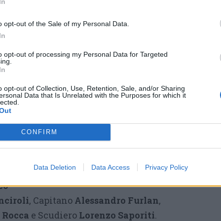
In
roce, simbolo di unione della nostra
nche in ricordo di un grande uomo di Palio
,
o opt-out of the Sale of my Personal Data.
a città,
Norberto Albertalli
. Legnano,
In
e con entusiasmo puro questo anno speciale
to opt-out of processing my Personal Data for Targeted
ing.
a che ci ha unito e reso unici. Viva le
In
.
o opt-out of Collection, Use, Retention, Sale, and/or Sharing
ersonal Data that Is Unrelated with the Purposes for which it
lected.
 carica
Out
o
CONFIRM
vari
, Capitano
Davide Barone
,
Genoni
e Scudiero
Simone Di Giovanni
.
Data Deletion
Data Access
Privacy Policy
co
nciroli
, Capitano
Alessandro Furlan
,
a Rocca
e Scudiero
Lorenzo Saporiti
.