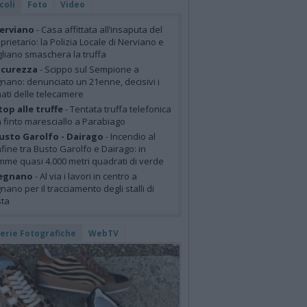
coli
Foto
Video
erviano
- Casa affittata all’insaputa del
prietario: la Polizia Locale di Nerviano e
liano smaschera la truffa
icurezza
- Scippo sul Sempione a
nano: denunciato un 21enne, decisivi i
mati delle telecamere
top alle truffe
- Tentata truffa telefonica
 finto maresciallo a Parabiago
usto Garolfo - Dairago
- Incendio al
fine tra Busto Garolfo e Dairago: in
mme quasi 4.000 metri quadrati di verde
egnano
- Al via i lavori in centro a
nano per il tracciamento degli stalli di
sta
lerie Fotografiche
WebTV