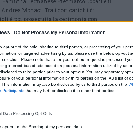
di Famiglia Legnanese Piermarco Locati e il
 Andrea Monaci. Tra i cori carichi di
oli è poi proseguita la cerimonia con
elle contrade al Palio
, con la consegna delle
ews -
Do Not Process My Personal Information
n priori al supremo magistrato, e la
eggenze
.
to opt-out of the sale, sharing to third parties, or processing of your per
formation for targeted advertising by us, please use the below opt-out s
r selection. Please note that after your opt-out request is processed y
remo magistrato e il ricordo a
eing interest-based ads based on personal information utilized by us or
li
disclosed to third parties prior to your opt-out. You may separately opt-
losure of your personal information by third parties on the IAB’s list of
vunque è Legnano. Lo diremo anche al
. This information may also be disclosed by us to third parties on the
IA
Participants
that may further disclose it to other third parties.
blica, – ha detto il supremo magistrato
ando l’appuntamento al Quirinale in
prossima –
porteremo a Lui questa piazza,
l Data Processing Opt Outs
e i nostri colori fino al colle più alto
o opt-out of the Sharing of my personal data.
remo a Milano, all’Arcivescovo, con cui