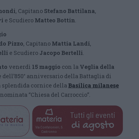
mondi
, Capitano
Stefano Battilana
,
vi
e Scudiero
Matteo Bottin
.
gio
do Pizzo
, Capitano
Mattia Landi
,
lli
e Scudiero
Jacopo Bertelli
.
nto
venerdì
15 maggio
con la
Veglia della
 dell’850° anniversario della Battaglia di
 splendida cornice della
Basilica milanese
enominata “Chiesa del Carroccio”.
Tutti gli eventi
di
agosto
Via Confalonieri, 5
Castronno