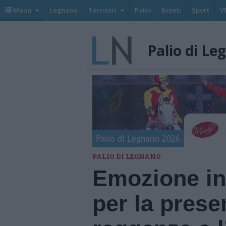
Menù
Legnano
Territori
Palio
Eventi
Sport
V
Palio di Le
PALIO DI LEGNANO
Emozione in
per la prese