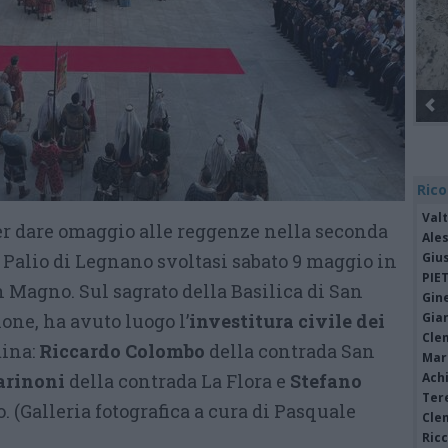
Rico
Valt
per dare omaggio alle reggenze nella seconda
Ale
 Palio di Legnano svoltasi sabato 9 maggio in
Giu
PIE
 Magno. Sul sagrato della Basilica di San
Gine
one, ha avuto luogo l’
investitura civile dei
Gia
Cle
ina:
Riccardo Colombo
della contrada San
Mar
arinoni
della contrada La Flora e
Stefano
Achi
Tere
. (Galleria fotografica a cura di Pasquale
Cle
Ric