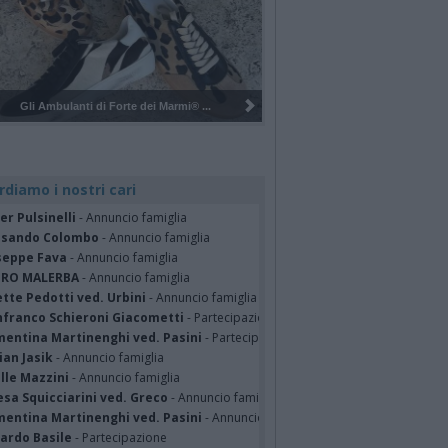
Pulizia del bosco del Rugareto a ...
rdiamo i nostri cari
er Pulsinelli
- Annuncio famiglia
ssando Colombo
- Annuncio famiglia
seppe Fava
- Annuncio famiglia
TRO MALERBA
- Annuncio famiglia
tte Pedotti ved. Urbini
- Annuncio famiglia
nfranco Schieroni Giacometti
- Partecipazione
mentina Martinenghi ved. Pasini
- Partecipazione
ian Jasik
- Annuncio famiglia
lle Mazzini
- Annuncio famiglia
sa Squicciarini ved. Greco
- Annuncio famiglia
mentina Martinenghi ved. Pasini
- Annuncio famiglia
cardo Basile
- Partecipazione