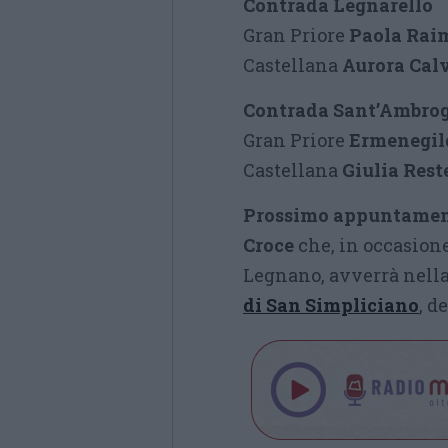
Contrada Legnarello
Gran Priore
Paola Rai
Castellana
Aurora Cal
Contrada Sant’Ambro
Gran Priore
Ermenegil
Castellana
Giulia Reste
Prossimo appuntame
Croce
che, in occasione
Legnano, avverrà nella
di San Simpliciano
, d