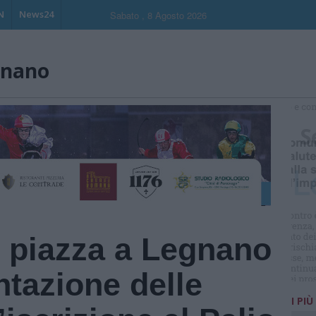
N
News24
Sabato , 8 Agosto 2026
gnano
S
 piazza a Legnano
ntazione delle
I PIÙ