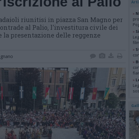
’iscrizione al Palio
Arti
»
N
adaioli riunitisi in piazza San Magno per
pro
Pog
contrade al Palio, l'investitura civile dei
»
S
 la presentazione delle reggenze
Leg
fil
»
S
con
egnano
»
B
con
fia
»
L
Leg
so
Gal