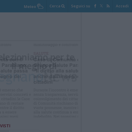
Cerca
Seguici su
Accedi
Meteo
elezioniamo per te
Il meglio di
 VISTI