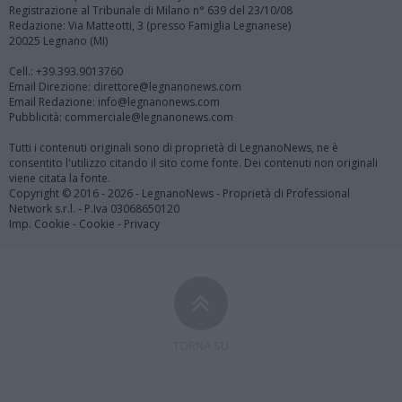
Registrazione al Tribunale di Milano n° 639 del 23/10/08
Redazione: Via Matteotti, 3 (presso Famiglia Legnanese)
20025 Legnano (MI)
Cell.: +39.393.9013760
Email Direzione: direttore@legnanonews.com
Email Redazione: info@legnanonews.com
Pubblicità: commerciale@legnanonews.com
Tutti i contenuti originali sono di proprietà di LegnanoNews, ne è
consentito l'utilizzo citando il sito come fonte. Dei contenuti non originali
viene citata la fonte.
Copyright © 2016 - 2026 - LegnanoNews - Proprietà di Professional
Network s.r.l. - P.Iva 03068650120
Imp. Cookie
-
Cookie
-
Privacy
TORNA SU