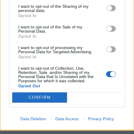
I want to opt-out of the Sharing of my
personal data.
Opted In
Commenti
I want to opt-out of the Sale of my
Personal Data.
Accedi
o
registrati
per commentare questo
Opted In
articolo.
I want to opt-out of processing my
L'email è richiesta ma non verrà mostrata ai visitatori. Il contenuto di questo
commento esprime il pensiero dell'autore e non rappresenta la linea editoriale
Personal Data for Targeted Advertising.
di VareseNews.it, che rimane autonoma e indipendente. I messaggi inclusi nei
Opted In
commenti non sono testi giornalistici, ma post inviati dai singoli lettori che
possono essere automaticamente pubblicati senza filtro preventivo. I commenti
che includano uno o più link a siti esterni verranno rimossi in automatico dal
I want to opt-out of Collection, Use,
sistema.
Retention, Sale, and/or Sharing of my
Personal Data that Is Unrelated with the
Purposes for which it was collected.
Opted Out
CONFIRM
Data Deletion
Data Access
Privacy Policy