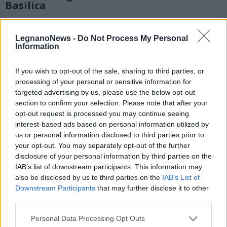
Basilica
4 di 12
LegnanoNews -
Do Not Process My Personal
Information
Leggi l'articolo:
If you wish to opt-out of the sale, sharing to third parties, or
Via i coriandoli dalla piazza di Legnano, restano i segni
processing of your personal or sensitive information for
sulla Basilica
targeted advertising by us, please use the below opt-out
section to confirm your selection. Please note that after your
opt-out request is processed you may continue seeing
interest-based ads based on personal information utilized by
us or personal information disclosed to third parties prior to
your opt-out. You may separately opt-out of the further
disclosure of your personal information by third parties on the
IAB’s list of downstream participants. This information may
also be disclosed by us to third parties on the
IAB’s List of
Downstream Participants
that may further disclose it to other
third parties.
Personal Data Processing Opt Outs