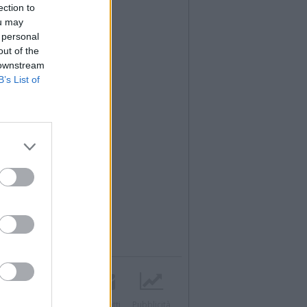
ection to
ou may
 personal
out of the
 downstream
B’s List of
Twitter
Instagram
Contatti
Pubblicità