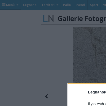
Menù
Legnano
Territori
Palio
Eventi
Sport
V
Gallerie Fotog
LegnanoN
If you wish 