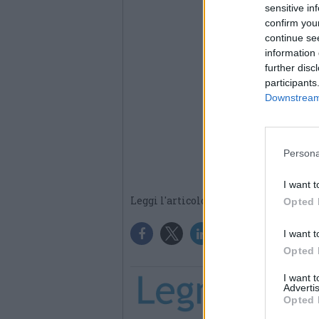
sensitive in
confirm you
continue se
information 
further disc
participants
Downstream 
Persona
I want t
Leggi l'articolo:
Via i coriandoli
Opted 
I want t
Opted 
I want 
Advertis
Opted 