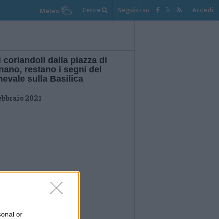
Cerca
Seguici su
Accedi
Meteo
i coriandoli dalla piazza di
ano, restano i segni del
evale sulla Basilica
ebbraio 2021
sonal or