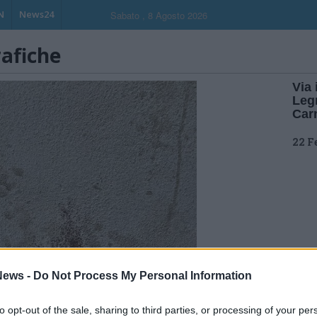
N
News24
Sabato , 8 Agosto 2026
rafiche
Via 
Legn
Carn
22 F
ews -
Do Not Process My Personal Information
to opt-out of the sale, sharing to third parties, or processing of your per