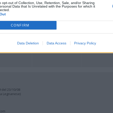
o opt-out of Collection, Use, Retention, Sale, and/or Sharing
ersonal Data that Is Unrelated with the Purposes for which it
lected.
ORI
MULTIMEDIA
COMUNITÀ
Out
Gallerie Fotografiche
Foto dei lettori
ese
Web TV
Auguri
Lettere al direttore
CONFIRM
Animali
a
muni
Data Deletion
Data Access
Privacy Policy
9 del 23/10/08
lia Legnanese)
.com