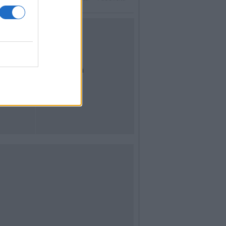
UTILITÀ
Dal Territorio
Meteo
Archivio
Tag
News24
Articoli più letti