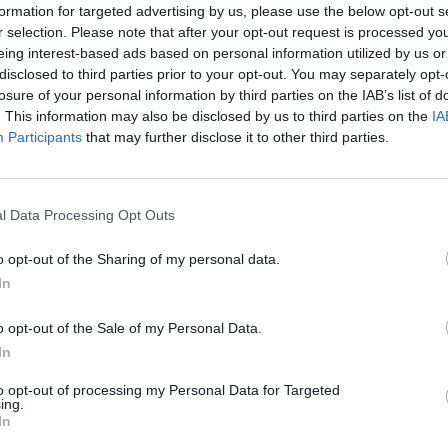
formation for targeted advertising by us, please use the below opt-out s
r selection. Please note that after your opt-out request is processed y
eing interest-based ads based on personal information utilized by us or
disclosed to third parties prior to your opt-out. You may separately opt-
losure of your personal information by third parties on the IAB’s list of
. This information may also be disclosed by us to third parties on the
IA
Participants
that may further disclose it to other third parties.
l Data Processing Opt Outs
3 di 12
o opt-out of the Sharing of my personal data.
 dalla piazza di Legnano, restano i segni sulla Basilica
In
o opt-out of the Sale of my Personal Data.
In
to opt-out of processing my Personal Data for Targeted
ing.
In
Registrati
Redazione
Invia notizia
Feed RSS
Facebook