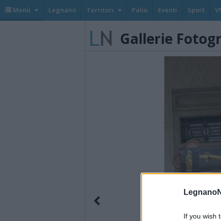
Menù
Legnano
Territori
Palio
Eventi
Sport
V
Gallerie Fotog
LegnanoN
If you wish 