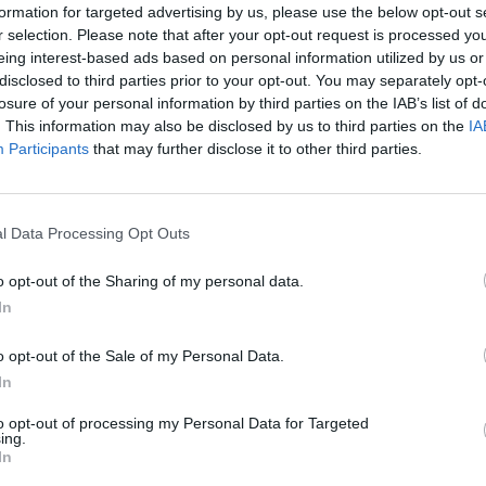
formation for targeted advertising by us, please use the below opt-out s
r selection. Please note that after your opt-out request is processed y
eing interest-based ads based on personal information utilized by us or
disclosed to third parties prior to your opt-out. You may separately opt-
losure of your personal information by third parties on the IAB’s list of
. This information may also be disclosed by us to third parties on the
IA
Participants
that may further disclose it to other third parties.
l Data Processing Opt Outs
3 di 27
o opt-out of the Sharing of my personal data.
 I CAPITANI RINNOVANO… IL GUARDAROBA
In
o opt-out of the Sale of my Personal Data.
In
to opt-out of processing my Personal Data for Targeted
ing.
In
Registrati
Redazione
Invia notizia
Feed RSS
Facebook