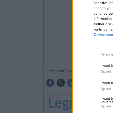
sensitive in
confirm you
continue se
information 
further disc
participants
Downstream 
Persona
I want t
Leggi l'articolo:
TRASLAZIONE:
Opted 
I want t
Opted 
I want 
Advertis
Opted 