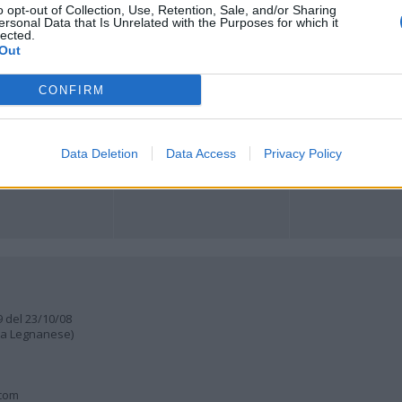
o opt-out of Collection, Use, Retention, Sale, and/or Sharing
ersonal Data that Is Unrelated with the Purposes for which it
lected.
ORI
MULTIMEDIA
COMUNITÀ
Out
Gallerie Fotografiche
Foto dei lettori
ese
Web TV
Auguri
Lettere al direttore
CONFIRM
Animali
a
muni
Data Deletion
Data Access
Privacy Policy
9 del 23/10/08
lia Legnanese)
.com