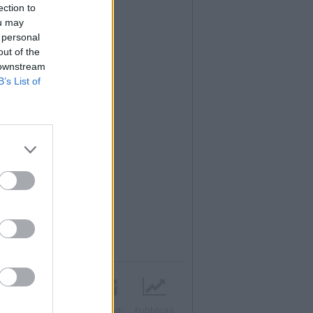
ection to
ou may
 personal
out of the
 downstream
B’s List of
Twitter
Instagram
Contatti
Pubblicità