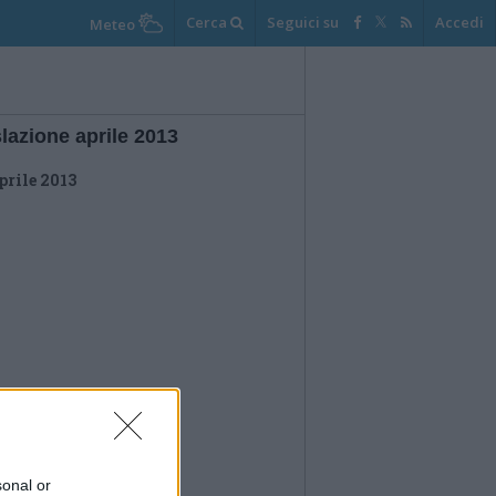
Cerca
Seguici su
Accedi
Meteo
lazione aprile 2013
prile 2013
sonal or