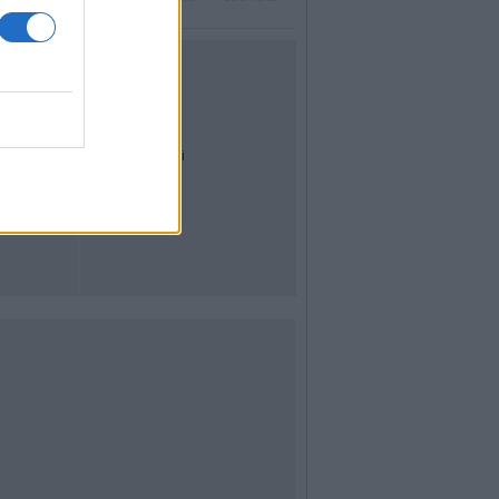
UTILITÀ
Dal Territorio
Meteo
Archivio
Tag
News24
Articoli più letti