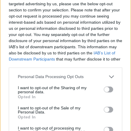
targeted advertising by us, please use the below opt-out
section to confirm your selection. Please note that after your
opt-out request is processed you may continue seeing
interest-based ads based on personal information utilized by
us or personal information disclosed to third parties prior to
your opt-out. You may separately opt-out of the further
disclosure of your personal information by third parties on the
IAB’s list of downstream participants. This information may
also be disclosed by us to third parties on the
IAB’s List of
Commenti
Downstream Participants
that may further disclose it to other
Accedi
o
registrati
per commentare questo
third parties.
articolo.
Personal Data Processing Opt Outs
L'email è richiesta ma non verrà mostrata ai visitatori. Il contenuto di questo
commento esprime il pensiero dell'autore e non rappresenta la linea editoriale
di VareseNews.it, che rimane autonoma e indipendente. I messaggi inclusi nei
I want to opt-out of the Sharing of my
commenti non sono testi giornalistici, ma post inviati dai singoli lettori che
personal data.
possono essere automaticamente pubblicati senza filtro preventivo. I commenti
che includano uno o più link a siti esterni verranno rimossi in automatico dal
Opted In
sistema.
I want to opt-out of the Sale of my
Personal Data.
Opted In
I want to opt-out of processing my