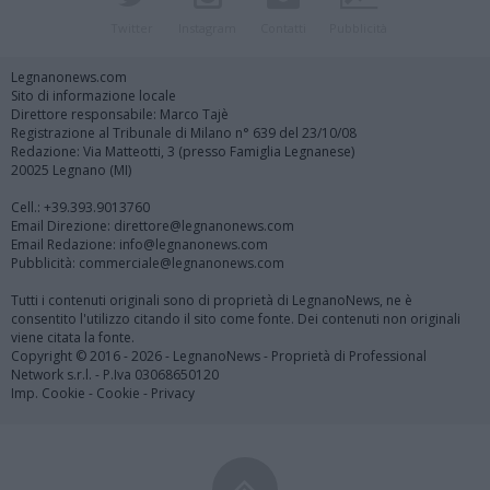
Twitter
Instagram
Contatti
Pubblicità
Legnanonews.com
Sito di informazione locale
Direttore responsabile: Marco Tajè
Registrazione al Tribunale di Milano n° 639 del 23/10/08
Redazione: Via Matteotti, 3 (presso Famiglia Legnanese)
20025 Legnano (MI)
Cell.: +39.393.9013760
Email Direzione: direttore@legnanonews.com
Email Redazione: info@legnanonews.com
Pubblicità: commerciale@legnanonews.com
Tutti i contenuti originali sono di proprietà di LegnanoNews, ne è
consentito l'utilizzo citando il sito come fonte. Dei contenuti non originali
viene citata la fonte.
Copyright © 2016 - 2026 - LegnanoNews - Proprietà di Professional
Network s.r.l. - P.Iva 03068650120
Imp. Cookie
-
Cookie
-
Privacy