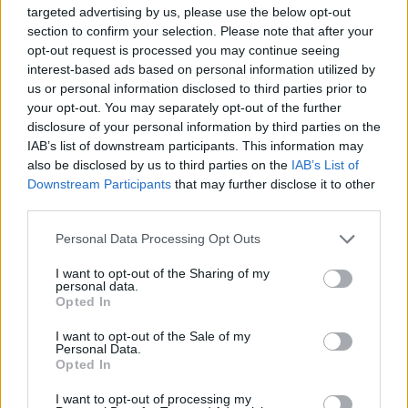
targeted advertising by us, please use the below opt-out
section to confirm your selection. Please note that after your
opt-out request is processed you may continue seeing
interest-based ads based on personal information utilized by
us or personal information disclosed to third parties prior to
your opt-out. You may separately opt-out of the further
disclosure of your personal information by third parties on the
IAB’s list of downstream participants. This information may
also be disclosed by us to third parties on the
IAB’s List of
Commenti
Downstream Participants
that may further disclose it to other
Accedi
o
registrati
per commentare questo
third parties.
articolo.
Personal Data Processing Opt Outs
L'email è richiesta ma non verrà mostrata ai visitatori. Il contenuto di questo
commento esprime il pensiero dell'autore e non rappresenta la linea editoriale
di VareseNews.it, che rimane autonoma e indipendente. I messaggi inclusi nei
I want to opt-out of the Sharing of my
commenti non sono testi giornalistici, ma post inviati dai singoli lettori che
personal data.
possono essere automaticamente pubblicati senza filtro preventivo. I commenti
che includano uno o più link a siti esterni verranno rimossi in automatico dal
Opted In
sistema.
I want to opt-out of the Sale of my
Personal Data.
Opted In
I want to opt-out of processing my