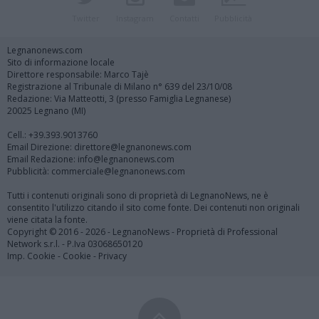
Twitter
Instagram
Contatti
Pubblicità
Legnanonews.com
Sito di informazione locale
Direttore responsabile: Marco Tajè
Registrazione al Tribunale di Milano n° 639 del 23/10/08
Redazione: Via Matteotti, 3 (presso Famiglia Legnanese)
20025 Legnano (MI)
Cell.: +39.393.9013760
Email Direzione: direttore@legnanonews.com
Email Redazione: info@legnanonews.com
Pubblicità: commerciale@legnanonews.com
Tutti i contenuti originali sono di proprietà di LegnanoNews, ne è
consentito l'utilizzo citando il sito come fonte. Dei contenuti non originali
viene citata la fonte.
Copyright © 2016 - 2026 - LegnanoNews - Proprietà di Professional
Network s.r.l. - P.Iva 03068650120
Imp. Cookie
-
Cookie
-
Privacy