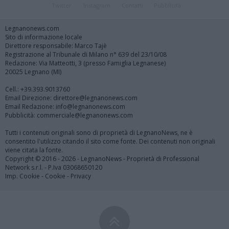
Twitter
Instagram
Contatti
Pubblicità
Legnanonews.com
Sito di informazione locale
Direttore responsabile: Marco Tajè
Registrazione al Tribunale di Milano n° 639 del 23/10/08
Redazione: Via Matteotti, 3 (presso Famiglia Legnanese)
20025 Legnano (MI)
Cell.: +39.393.9013760
Email Direzione: direttore@legnanonews.com
Email Redazione: info@legnanonews.com
Pubblicità: commerciale@legnanonews.com
Tutti i contenuti originali sono di proprietà di LegnanoNews, ne è
consentito l'utilizzo citando il sito come fonte. Dei contenuti non originali
viene citata la fonte.
Copyright © 2016 - 2026 - LegnanoNews - Proprietà di Professional
Network s.r.l. - P.Iva 03068650120
Imp. Cookie
-
Cookie
-
Privacy