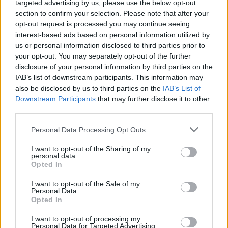
targeted advertising by us, please use the below opt-out
section to confirm your selection. Please note that after your
opt-out request is processed you may continue seeing
interest-based ads based on personal information utilized by
us or personal information disclosed to third parties prior to
your opt-out. You may separately opt-out of the further
disclosure of your personal information by third parties on the
IAB’s list of downstream participants. This information may
also be disclosed by us to third parties on the
IAB’s List of
Commenti
Downstream Participants
that may further disclose it to other
Accedi
o
registrati
per commentare questo
third parties.
articolo.
Personal Data Processing Opt Outs
L'email è richiesta ma non verrà mostrata ai visitatori. Il contenuto di questo
commento esprime il pensiero dell'autore e non rappresenta la linea editoriale
di VareseNews.it, che rimane autonoma e indipendente. I messaggi inclusi nei
commenti non sono testi giornalistici, ma post inviati dai singoli lettori che
I want to opt-out of the Sharing of my
possono essere automaticamente pubblicati senza filtro preventivo. I commenti
personal data.
che includano uno o più link a siti esterni verranno rimossi in automatico dal
Opted In
sistema.
I want to opt-out of the Sale of my
Personal Data.
Opted In
I want to opt-out of processing my
Personal Data for Targeted Advertising.