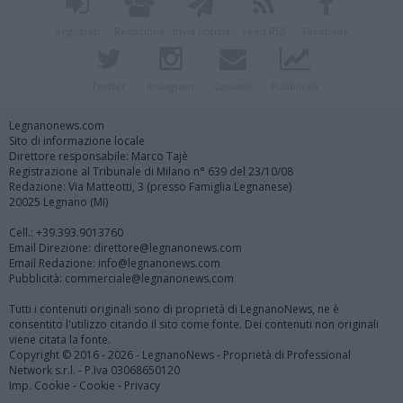
Registrati
Redazione
Invia notizia
Feed RSS
Facebook
Twitter
Instagram
Contatti
Pubblicità
Legnanonews.com
Sito di informazione locale
Direttore responsabile: Marco Tajè
Registrazione al Tribunale di Milano n° 639 del 23/10/08
Redazione: Via Matteotti, 3 (presso Famiglia Legnanese)
20025 Legnano (MI)
Cell.: +39.393.9013760
Email Direzione: direttore@legnanonews.com
Email Redazione: info@legnanonews.com
Pubblicità: commerciale@legnanonews.com
Tutti i contenuti originali sono di proprietà di LegnanoNews, ne è
consentito l'utilizzo citando il sito come fonte. Dei contenuti non originali
viene citata la fonte.
Copyright © 2016 - 2026 - LegnanoNews - Proprietà di Professional
Network s.r.l. - P.Iva 03068650120
Imp. Cookie
-
Cookie
-
Privacy