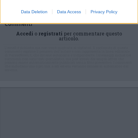
Data Deletion
Data Access
Privacy Policy
Commenti
Accedi
o
registrati
per commentare questo
articolo.
L'email è richiesta ma non verrà mostrata ai visitatori. Il contenuto di questo
commento esprime il pensiero dell'autore e non rappresenta la linea editoriale
di VareseNews.it, che rimane autonoma e indipendente. I messaggi inclusi nei
commenti non sono testi giornalistici, ma post inviati dai singoli lettori che
possono essere automaticamente pubblicati senza filtro preventivo. I commenti
che includano uno o più link a siti esterni verranno rimossi in automatico dal
sistema.