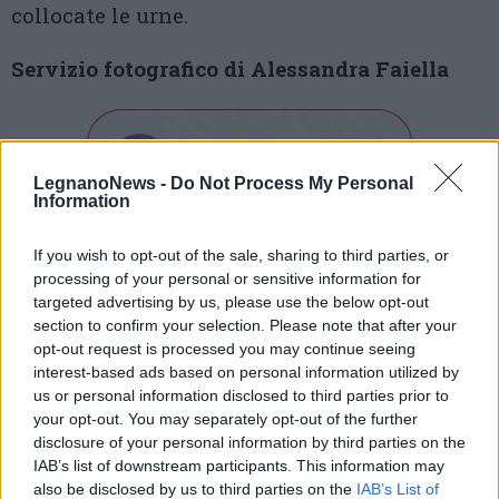
collocate le urne.
Servizio fotografico di Alessandra Faiella
LegnanoNews -
Do Not Process My Personal
Information
If you wish to opt-out of the sale, sharing to third parties, or
Tutti gli eventi
processing of your personal or sensitive information for
di
agosto
targeted advertising by us, please use the below opt-out
Via Confalonieri, 5
section to confirm your selection. Please note that after your
Castronno
opt-out request is processed you may continue seeing
interest-based ads based on personal information utilized by
Redazione
us or personal information disclosed to third parties prior to
info@legnanonews.com
your opt-out. You may separately opt-out of the further
disclosure of your personal information by third parties on the
Noi della redazione di LegnanoNews abbiamo a cuore
IAB’s list of downstream participants. This information may
l'informazione del nostro territorio e cerchiamo di essere
also be disclosed by us to third parties on the
IAB’s List of