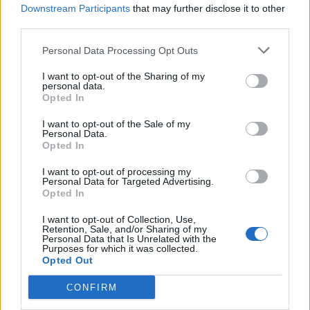
sempre in prima linea per informarvi in modo puntuale.
Downstream Participants
that may further disclose it to other
third parties.
PIÙ INFORMAZIONI SU
Personal Data Processing Opt Outs
I want to opt-out of the Sharing of my
personal data.
LEGGI GLI ALTRI ARTICOLI DI
Opted In
LEGNANO
I want to opt-out of the Sale of my
Personal Data.
Opted In
I want to opt-out of processing my
Personal Data for Targeted Advertising.
Selezioniamo per te
Opted In
Il meglio di
I want to opt-out of Collection, Use,
Retention, Sale, and/or Sharing of my
Personal Data that Is Unrelated with the
Purposes for which it was collected.
Opted Out
CONFIRM