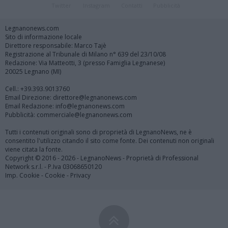
Twitter
Instagram
Contatti
Pubblicità
Legnanonews.com
Sito di informazione locale
Direttore responsabile: Marco Tajè
Registrazione al Tribunale di Milano n° 639 del 23/10/08
Redazione: Via Matteotti, 3 (presso Famiglia Legnanese)
20025 Legnano (MI)
Cell.: +39.393.9013760
Email Direzione: direttore@legnanonews.com
Email Redazione: info@legnanonews.com
Pubblicità: commerciale@legnanonews.com
Tutti i contenuti originali sono di proprietà di LegnanoNews, ne è
consentito l'utilizzo citando il sito come fonte. Dei contenuti non originali
viene citata la fonte.
Copyright © 2016 - 2026 - LegnanoNews - Proprietà di Professional
Network s.r.l. - P.Iva 03068650120
Imp. Cookie
-
Cookie
-
Privacy