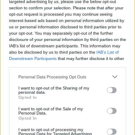
targeted advertising by us, please use the below opt-out
section to confirm your selection. Please note that after your
opt-out request is processed you may continue seeing
interest-based ads based on personal information utilized by
us or personal information disclosed to third parties prior to
your opt-out. You may separately opt-out of the further
disclosure of your personal information by third parties on the
IAB’s list of downstream participants. This information may
also be disclosed by us to third parties on the
IAB’s List of
Commenti
Downstream Participants
that may further disclose it to other
Accedi
o
registrati
per commentare questo
third parties.
articolo.
Personal Data Processing Opt Outs
L'email è richiesta ma non verrà mostrata ai visitatori. Il contenuto di questo
commento esprime il pensiero dell'autore e non rappresenta la linea editoriale
di VareseNews.it, che rimane autonoma e indipendente. I messaggi inclusi nei
commenti non sono testi giornalistici, ma post inviati dai singoli lettori che
I want to opt-out of the Sharing of my
possono essere automaticamente pubblicati senza filtro preventivo. I commenti
personal data.
che includano uno o più link a siti esterni verranno rimossi in automatico dal
Opted In
sistema.
I want to opt-out of the Sale of my
Personal Data.
Opted In
I want to opt-out of processing my
Personal Data for Targeted Advertising.