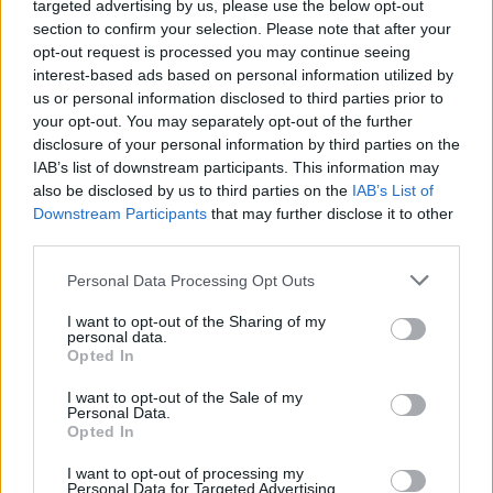
targeted advertising by us, please use the below opt-out
section to confirm your selection. Please note that after your
opt-out request is processed you may continue seeing
interest-based ads based on personal information utilized by
us or personal information disclosed to third parties prior to
your opt-out. You may separately opt-out of the further
disclosure of your personal information by third parties on the
IAB’s list of downstream participants. This information may
also be disclosed by us to third parties on the
IAB’s List of
Commenti
Downstream Participants
that may further disclose it to other
Accedi
o
registrati
per commentare questo
third parties.
articolo.
Personal Data Processing Opt Outs
L'email è richiesta ma non verrà mostrata ai visitatori. Il contenuto di questo
commento esprime il pensiero dell'autore e non rappresenta la linea editoriale
di VareseNews.it, che rimane autonoma e indipendente. I messaggi inclusi nei
commenti non sono testi giornalistici, ma post inviati dai singoli lettori che
I want to opt-out of the Sharing of my
possono essere automaticamente pubblicati senza filtro preventivo. I commenti
personal data.
che includano uno o più link a siti esterni verranno rimossi in automatico dal
Opted In
sistema.
I want to opt-out of the Sale of my
Personal Data.
Opted In
I want to opt-out of processing my
Personal Data for Targeted Advertising.