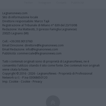
Twitter
Instagram
Contatti
Pubblicità
Legnanonews.com
Sito di informazione locale
Direttore responsabile: Marco Tajè
Registrazione al Tribunale di Milano n° 639 del 23/10/08
Redazione: Via Matteotti, 3 (presso Famiglia Legnanese)
20025 Legnano (MI)
Cell.: +39.393.9013760
Email Direzione: direttore@legnanonews.com
Email Redazione: info@legnanonews.com
Pubblicità: commerciale@legnanonews.com
Tutti i contenuti originali sono di proprietà di LegnanoNews, ne è
consentito l'utilizzo citando il sito come fonte. Dei contenuti non originali
viene citata la fonte.
Copyright © 2016 - 2026 - LegnanoNews - Proprietà di Professional
Network s.r.l. - P.Iva 03068650120
Imp. Cookie
-
Cookie
-
Privacy