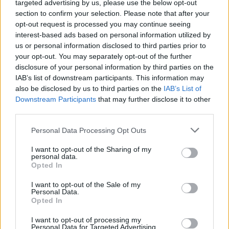
targeted advertising by us, please use the below opt-out
section to confirm your selection. Please note that after your
opt-out request is processed you may continue seeing
interest-based ads based on personal information utilized by
us or personal information disclosed to third parties prior to
your opt-out. You may separately opt-out of the further
disclosure of your personal information by third parties on the
IAB’s list of downstream participants. This information may
also be disclosed by us to third parties on the
IAB’s List of
Commenti
Downstream Participants
that may further disclose it to other
Accedi
o
registrati
per commentare questo
third parties.
articolo.
Personal Data Processing Opt Outs
L'email è richiesta ma non verrà mostrata ai visitatori. Il contenuto di questo
commento esprime il pensiero dell'autore e non rappresenta la linea editoriale
di VareseNews.it, che rimane autonoma e indipendente. I messaggi inclusi nei
commenti non sono testi giornalistici, ma post inviati dai singoli lettori che
I want to opt-out of the Sharing of my
possono essere automaticamente pubblicati senza filtro preventivo. I commenti
personal data.
che includano uno o più link a siti esterni verranno rimossi in automatico dal
Opted In
sistema.
I want to opt-out of the Sale of my
Personal Data.
Opted In
I want to opt-out of processing my
Personal Data for Targeted Advertising.