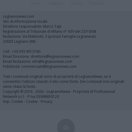
Twitter
Instagram
Contatti
Pubblicità
Legnanonews.com
Sito di informazione locale
Direttore responsabile: Marco Tajè
Registrazione al Tribunale di Milano n° 639 del 23/10/08
Redazione: Via Matteotti, 3 (presso Famiglia Legnanese)
20025 Legnano (MI)
Cell.: +39.393.9013760
Email Direzione: direttore@legnanonews.com
Email Redazione: info@legnanonews.com
Pubblicità: commerciale@legnanonews.com
Tutti i contenuti originali sono di proprietà di LegnanoNews, ne è
consentito l'utilizzo citando il sito come fonte. Dei contenuti non originali
viene citata la fonte.
Copyright © 2016 - 2026 - LegnanoNews - Proprietà di Professional
Network s.r.l. - P.Iva 03068650120
Imp. Cookie
-
Cookie
-
Privacy