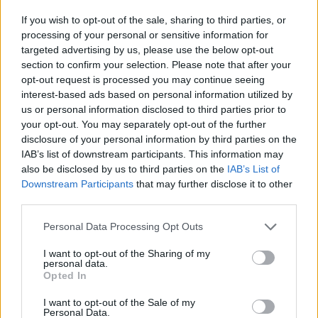
If you wish to opt-out of the sale, sharing to third parties, or
processing of your personal or sensitive information for
targeted advertising by us, please use the below opt-out
section to confirm your selection. Please note that after your
opt-out request is processed you may continue seeing
interest-based ads based on personal information utilized by
us or personal information disclosed to third parties prior to
your opt-out. You may separately opt-out of the further
disclosure of your personal information by third parties on the
IAB’s list of downstream participants. This information may
also be disclosed by us to third parties on the
IAB’s List of
Downstream Participants
that may further disclose it to other
third parties.
Commenti
Personal Data Processing Opt Outs
Accedi
o
registrati
per commentare questo
articolo.
I want to opt-out of the Sharing of my
personal data.
L'email è richiesta ma non verrà mostrata ai visitatori. Il contenuto di questo
Opted In
commento esprime il pensiero dell'autore e non rappresenta la linea editoriale
di VareseNews.it, che rimane autonoma e indipendente. I messaggi inclusi nei
commenti non sono testi giornalistici, ma post inviati dai singoli lettori che
I want to opt-out of the Sale of my
possono essere automaticamente pubblicati senza filtro preventivo. I commenti
Personal Data.
che includano uno o più link a siti esterni verranno rimossi in automatico dal