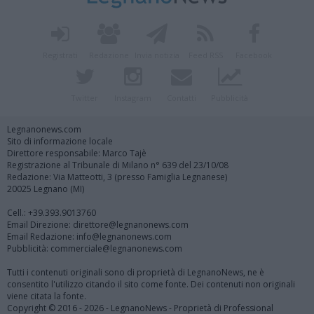
Registrati
Redazione
Invia notizia
Feed RSS
Facebook
Twitter
Instagram
Contatti
Pubblicità
Legnanonews.com
Sito di informazione locale
Direttore responsabile: Marco Tajè
Registrazione al Tribunale di Milano n° 639 del 23/10/08
Redazione: Via Matteotti, 3 (presso Famiglia Legnanese)
20025 Legnano (MI)
Cell.: +39.393.9013760
Email Direzione: direttore@legnanonews.com
Email Redazione: info@legnanonews.com
Pubblicità: commerciale@legnanonews.com
Tutti i contenuti originali sono di proprietà di LegnanoNews, ne è
consentito l'utilizzo citando il sito come fonte. Dei contenuti non originali
viene citata la fonte.
Copyright © 2016 - 2026 - LegnanoNews - Proprietà di Professional