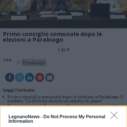
Primo consiglio comunale dopo le
elezioni a Parabiago
1 di 9
TAG
Parabiago
Leggi l'articolo:
Primo consiglio comunale dopo le elezioni a Parabiago. Il
sindaco: “La città ha chiesto un cambio di passo”
Il centrodestra di Parabiago: “Giunta costruita su equilibri
politici”. Il sindaco: “Premiate le competenze”
LegnanoNews -
Do Not Process My Personal
Information