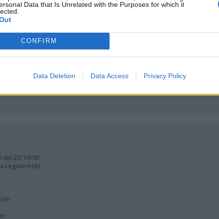
ersonal Data that Is Unrelated with the Purposes for which it
ORI
MULTIMEDIA
COMUNITÀ
lected.
Gallerie Fotografiche
Foto dei lettori
Out
ese
Web TV
Auguri
Lettere al direttore
Animali
CONFIRM
a
muni
Data Deletion
Data Access
Privacy Policy
9 del 23/10/08
lia Legnanese)
.com
om