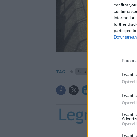
confirm you
continue se
information 
further disc
participants
Downstream 
Persona
Palio 2026
Legnano
TAG
I want t
Opted 
I want t
Opted 
I want 
Advertis
Opted 
I want t