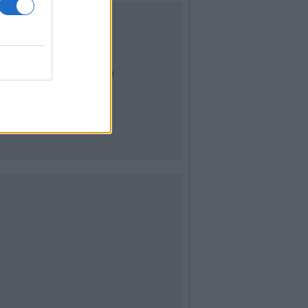
UTILITÀ
Dal Territorio
Meteo
Archivio
Tag
News24
Articoli più letti