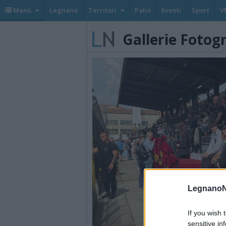
Menù
Legnano
Territori
Palio
Eventi
Sport
V
Gallerie Fotog
LegnanoN
If you wish 
sensitive in