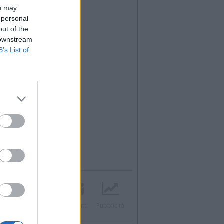
ou may
 personal
out of the
 downstream
B’s List of
Twitter
Instagram
Contatti
Pubblicità