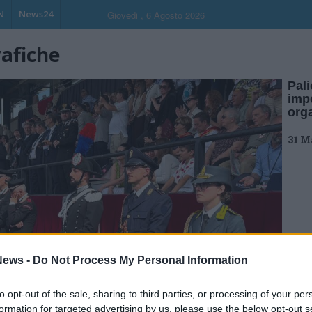
N
News24
Giovedi , 6 Agosto 2026
rafiche
Pali
impe
org
31 M
ews -
Do Not Process My Personal Information
to opt-out of the sale, sharing to third parties, or processing of your per
formation for targeted advertising by us, please use the below opt-out s