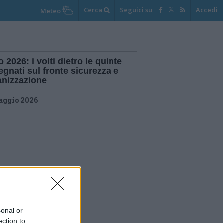
Cerca
Seguici su
Accedi
Meteo
o 2026: i volti dietro le quinte
gnati sul fronte sicurezza e
anizzazione
aggio 2026
sonal or
ection to