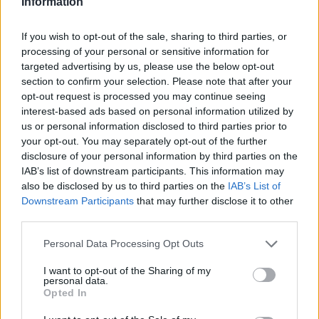
Information
If you wish to opt-out of the sale, sharing to third parties, or
processing of your personal or sensitive information for
targeted advertising by us, please use the below opt-out
section to confirm your selection. Please note that after your
opt-out request is processed you may continue seeing
interest-based ads based on personal information utilized by
us or personal information disclosed to third parties prior to
your opt-out. You may separately opt-out of the further
disclosure of your personal information by third parties on the
IAB’s list of downstream participants. This information may
also be disclosed by us to third parties on the
IAB’s List of
Downstream Participants
that may further disclose it to other
third parties.
Personal Data Processing Opt Outs
Commenti
I want to opt-out of the Sharing of my
Accedi
o
registrati
per commentare questo
personal data.
articolo.
Opted In
L'email è richiesta ma non verrà mostrata ai visitatori. Il contenuto di questo
commento esprime il pensiero dell'autore e non rappresenta la linea editoriale