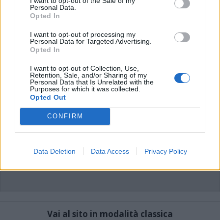
I want to opt-out of the Sale of my
di VareseNews.it, che rimane autonoma e indipendente. I messaggi inclusi nei
Personal Data.
commenti non sono testi giornalistici, ma post inviati dai singoli lettori che
possono essere automaticamente pubblicati senza filtro preventivo. I commenti
Opted In
che includano uno o più link a siti esterni verranno rimossi in automatico dal
sistema.
I want to opt-out of processing my
Personal Data for Targeted Advertising.
Opted In
I want to opt-out of Collection, Use,
Retention, Sale, and/or Sharing of my
Personal Data that Is Unrelated with the
Purposes for which it was collected.
Opted Out
CONFIRM
Data Deletion
Data Access
Privacy Policy
Vai al sito in modalità classica