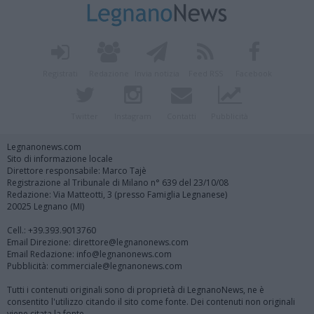
Registrati
Redazione
Invia notizia
Feed RSS
Facebook
Twitter
Instagram
Contatti
Pubblicità
Legnanonews.com
Sito di informazione locale
Direttore responsabile: Marco Tajè
Registrazione al Tribunale di Milano n° 639 del 23/10/08
Redazione: Via Matteotti, 3 (presso Famiglia Legnanese)
20025 Legnano (MI)
Cell.: +39.393.9013760
Email Direzione: direttore@legnanonews.com
Email Redazione: info@legnanonews.com
Pubblicità: commerciale@legnanonews.com
Tutti i contenuti originali sono di proprietà di LegnanoNews, ne è
consentito l'utilizzo citando il sito come fonte. Dei contenuti non originali
viene citata la fonte.