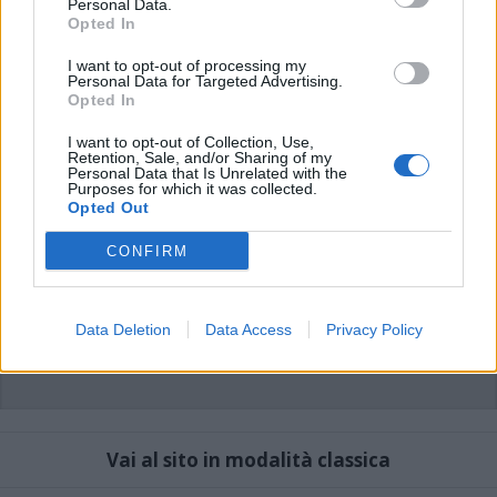
Personal Data.
possono essere automaticamente pubblicati senza filtro preventivo. I commenti
che includano uno o più link a siti esterni verranno rimossi in automatico dal
Opted In
sistema.
I want to opt-out of processing my
Personal Data for Targeted Advertising.
Opted In
I want to opt-out of Collection, Use,
Retention, Sale, and/or Sharing of my
Personal Data that Is Unrelated with the
Purposes for which it was collected.
Opted Out
CONFIRM
Data Deletion
Data Access
Privacy Policy
Vai al sito in modalità classica