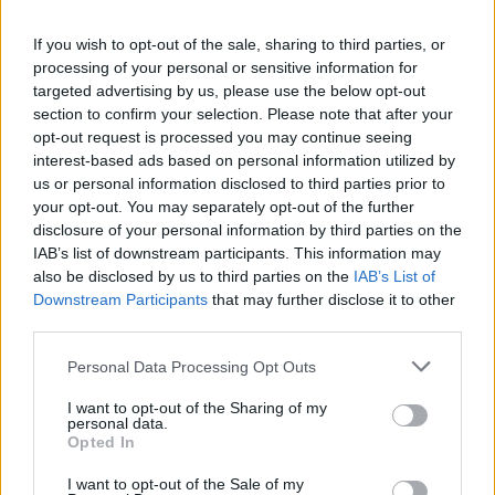
If you wish to opt-out of the sale, sharing to third parties, or
processing of your personal or sensitive information for
targeted advertising by us, please use the below opt-out
section to confirm your selection. Please note that after your
opt-out request is processed you may continue seeing
interest-based ads based on personal information utilized by
us or personal information disclosed to third parties prior to
your opt-out. You may separately opt-out of the further
disclosure of your personal information by third parties on the
IAB’s list of downstream participants. This information may
also be disclosed by us to third parties on the
IAB’s List of
Downstream Participants
that may further disclose it to other
third parties.
Commenti
Personal Data Processing Opt Outs
Accedi
o
registrati
per commentare questo
I want to opt-out of the Sharing of my
articolo.
personal data.
Opted In
L'email è richiesta ma non verrà mostrata ai visitatori. Il contenuto di questo
commento esprime il pensiero dell'autore e non rappresenta la linea editoriale
di VareseNews.it, che rimane autonoma e indipendente. I messaggi inclusi nei
I want to opt-out of the Sale of my
commenti non sono testi giornalistici, ma post inviati dai singoli lettori che