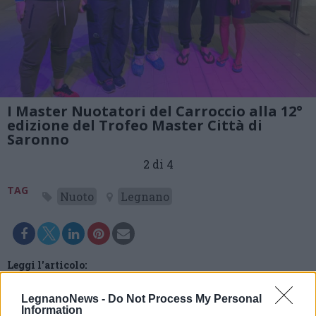
I Master Nuotatori del Carroccio alla 12°
edizione del Trofeo Master Città di
Saronno
2 di 4
TAG
Nuoto
Legnano
Leggi l'articolo:
Master Nuotatori del Carroccio al terzo posto del Trofeo
Master Città di Saronno
LegnanoNews -
Do Not Process My Personal
Information