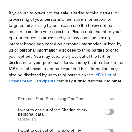
If you wish to opt-out of the sale, sharing to third parties, or
processing of your personal or sensitive information for
targeted advertising by us, please use the below opt-out
section to confirm your selection. Please note that after your
opt-out request is processed you may continue seeing
interest-based ads based on personal information utilized by
us or personal information disclosed to third parties prior to
your opt-out. You may separately opt-out of the further
disclosure of your personal information by third parties on the
IAB’s list of downstream participants. This information may
also be disclosed by us to third parties on the
IAB’s List of
Downstream Participants
that may further disclose it to other
third parties.
Commenti
Personal Data Processing Opt Outs
Accedi
o
registrati
per commentare questo
I want to opt-out of the Sharing of my
articolo.
personal data.
Opted In
L'email è richiesta ma non verrà mostrata ai visitatori. Il contenuto di questo
commento esprime il pensiero dell'autore e non rappresenta la linea editoriale
di VareseNews.it, che rimane autonoma e indipendente. I messaggi inclusi nei
I want to opt-out of the Sale of my