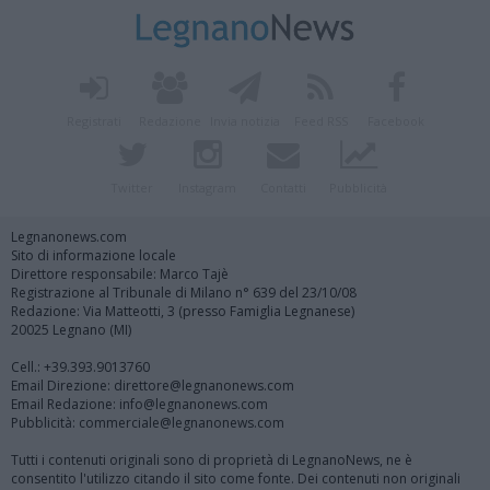
Registrati
Redazione
Invia notizia
Feed RSS
Facebook
Twitter
Instagram
Contatti
Pubblicità
Legnanonews.com
Sito di informazione locale
Direttore responsabile: Marco Tajè
Registrazione al Tribunale di Milano n° 639 del 23/10/08
Redazione: Via Matteotti, 3 (presso Famiglia Legnanese)
20025 Legnano (MI)
Cell.: +39.393.9013760
Email Direzione: direttore@legnanonews.com
Email Redazione: info@legnanonews.com
Pubblicità: commerciale@legnanonews.com
Tutti i contenuti originali sono di proprietà di LegnanoNews, ne è
consentito l'utilizzo citando il sito come fonte. Dei contenuti non originali