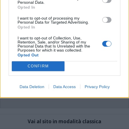
commenti non sono testi giornalistici, ma post inviati dai singoli lettori che
Personal Data.
possono essere automaticamente pubblicati senza filtro preventivo. I commenti
Opted In
che includano uno o più link a siti esterni verranno rimossi in automatico dal
sistema.
I want to opt-out of processing my
Personal Data for Targeted Advertising.
Opted In
I want to opt-out of Collection, Use,
Retention, Sale, and/or Sharing of my
Personal Data that Is Unrelated with the
Purposes for which it was collected.
Opted Out
CONFIRM
Data Deletion
Data Access
Privacy Policy
Vai al sito in modalità classica