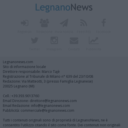
Registrati
Redazione
Invia notizia
Feed RSS
Facebook
Twitter
Instagram
Contatti
Pubblicità
Legnanonews.com
Sito di informazione locale
Direttore responsabile: Marco Tajè
Registrazione al Tribunale di Milano n° 639 del 23/10/08
Redazione: Via Matteotti, 3 (presso Famiglia Legnanese)
20025 Legnano (MI)
Cell.: +39.393.9013760
Email Direzione: direttore@legnanonews.com
Email Redazione: info@legnanonews.com
Pubblicità: commerciale@legnanonews.com
Tutti i contenuti originali sono di proprietà di LegnanoNews, ne è
consentito l'utilizzo citando il sito come fonte. Dei contenuti non originali