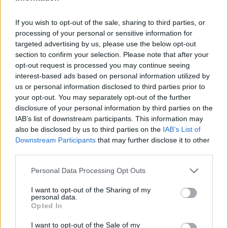
If you wish to opt-out of the sale, sharing to third parties, or
processing of your personal or sensitive information for
targeted advertising by us, please use the below opt-out
section to confirm your selection. Please note that after your
opt-out request is processed you may continue seeing
interest-based ads based on personal information utilized by
us or personal information disclosed to third parties prior to
your opt-out. You may separately opt-out of the further
disclosure of your personal information by third parties on the
IAB’s list of downstream participants. This information may
also be disclosed by us to third parties on the
IAB’s List of
Downstream Participants
that may further disclose it to other
third parties.
Commenti
Personal Data Processing Opt Outs
Accedi
o
registrati
per commentare questo
I want to opt-out of the Sharing of my
articolo.
personal data.
Opted In
L'email è richiesta ma non verrà mostrata ai visitatori. Il contenuto di questo
commento esprime il pensiero dell'autore e non rappresenta la linea editoriale
di VareseNews.it, che rimane autonoma e indipendente. I messaggi inclusi nei
I want to opt-out of the Sale of my