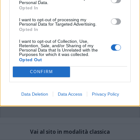
commenti non sono testi giornalistici, ma post inviati dai singoli lettori che
Personal Data.
possono essere automaticamente pubblicati senza filtro preventivo. I commenti
Opted In
che includano uno o più link a siti esterni verranno rimossi in automatico dal
sistema.
I want to opt-out of processing my
Personal Data for Targeted Advertising.
Opted In
I want to opt-out of Collection, Use,
Retention, Sale, and/or Sharing of my
Personal Data that Is Unrelated with the
Purposes for which it was collected.
Opted Out
CONFIRM
Data Deletion
Data Access
Privacy Policy
Vai al sito in modalità classica