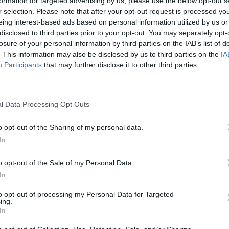
formation for targeted advertising by us, please use the below opt-out s
r selection. Please note that after your opt-out request is processed y
eing interest-based ads based on personal information utilized by us or
disclosed to third parties prior to your opt-out. You may separately opt-
losure of your personal information by third parties on the IAB’s list of
. This information may also be disclosed by us to third parties on the
IA
Participants
that may further disclose it to other third parties.
1 di 5
l Data Processing Opt Outs
o opt-out of the Sharing of my personal data.
tero parco di Legnano anche una lettura di poesie
In
o opt-out of the Sale of my Personal Data.
In
to opt-out of processing my Personal Data for Targeted
ing.
In
Registrati
Redazione
Invia notizia
Feed RSS
Facebook