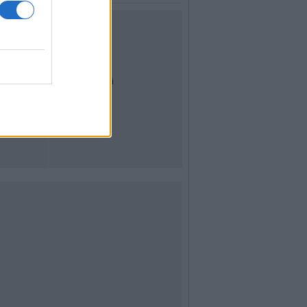
UTILITÀ
Dal Territorio
Meteo
Archivio
Tag
News24
Articoli più letti