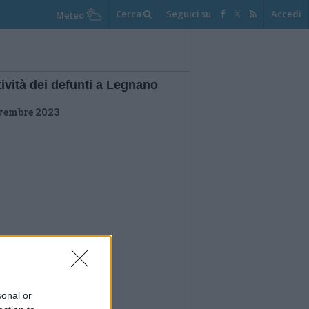
Cerca
Seguici su
Accedi
Meteo
ività dei defunti a Legnano
vembre 2023
sonal or