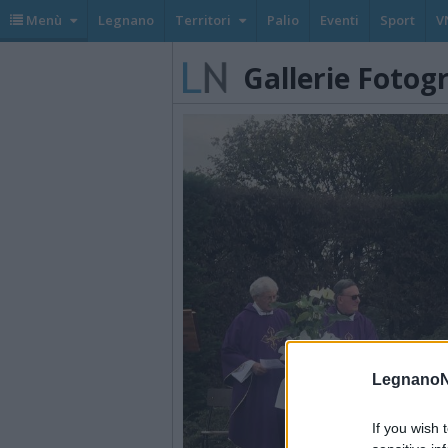
Menù
Legnano
Territori
Palio
Eventi
Sport
V
Gallerie Fotog
LegnanoN
If you wish 