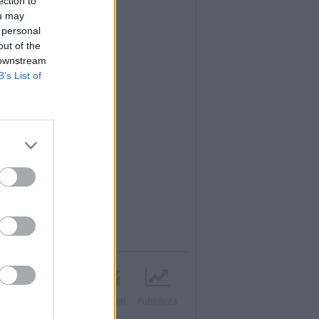
ection to
ou may
 personal
out of the
 downstream
B’s List of
Twitter
Instagram
Contatti
Pubblicità