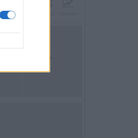
Twitter
Instagram
Contatti
Pubblicità
UTILITÀ
Dal Territorio
Meteo
Archivio
Tag
News24
Articoli più letti