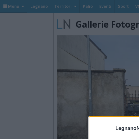
Menù
Legnano
Territori
Palio
Eventi
Sport
V
Gallerie Fotog
LegnanoN