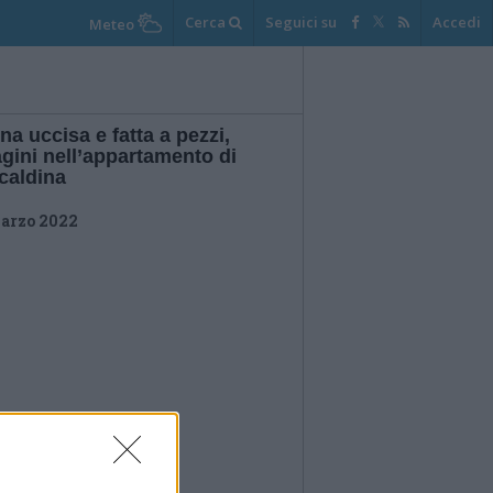
Cerca
Seguici su
Accedi
Meteo
a uccisa e fatta a pezzi,
gini nell’appartamento di
caldina
arzo 2022