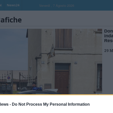
N
News24
Venerdi , 7 Agosto 2026
rafiche
Donn
inda
Res
29 M
ews -
Do Not Process My Personal Information