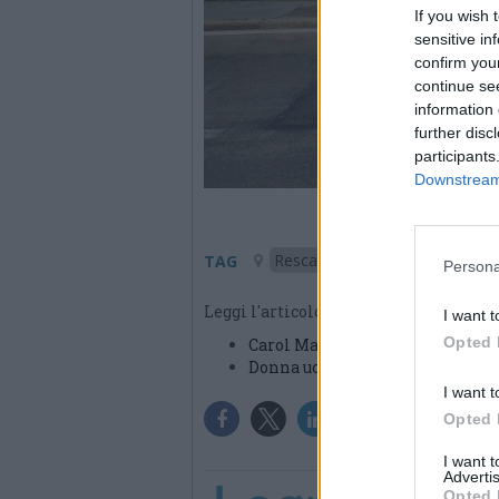
If you wish 
sensitive in
confirm you
continue se
information 
further disc
participants
Downstream 
Rescaldina
TAG
Persona
Leggi l'articolo:
I want t
Opted 
Carol Maltesi uccisa e fatta a p
Donna uccisa e fatta a pezzi, in
I want t
Opted 
I want 
Advertis
Opted 