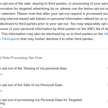
to opt-out of the sale, sharing to third parties, or processing of your per
formation for targeted advertising by us, please use the below opt-out s
r selection. Please note that after your opt-out request is processed y
eing interest-based ads based on personal information utilized by us or
disclosed to third parties prior to your opt-out. You may separately opt-
losure of your personal information by third parties on the IAB’s list of
. This information may also be disclosed by us to third parties on the
IA
Participants
that may further disclose it to other third parties.
1 di 9
l Data Processing Opt Outs
o opt-out of the Sharing of my personal data.
In
ezzi, il sindaco di Rescaldina: «Comunità sconvolta»
dagini in una casa di corte a Rescaldina
o opt-out of the Sale of my Personal Data.
In
to opt-out of processing my Personal Data for Targeted
ing.
In