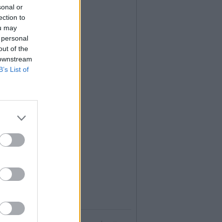
sonal or
ection to
ou may
 personal
out of the
 downstream
B’s List of