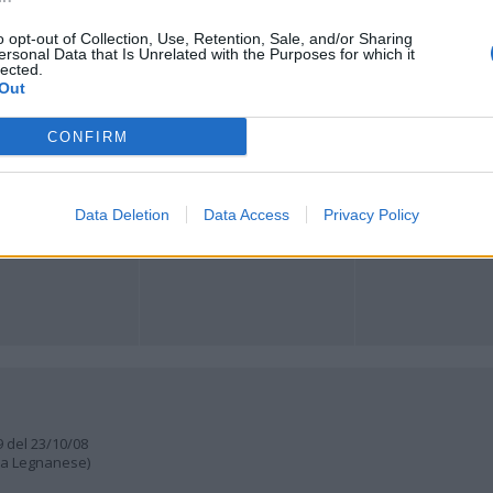
o opt-out of Collection, Use, Retention, Sale, and/or Sharing
Registrati
Redazione
Invia notizia
Feed RSS
Facebook
ersonal Data that Is Unrelated with the Purposes for which it
lected.
Out
ORI
MULTIMEDIA
COMUNITÀ
Gallerie Fotografiche
Foto dei lettori
CONFIRM
ese
Web TV
Auguri
Lettere al direttore
Animali
a
muni
Data Deletion
Data Access
Privacy Policy
9 del 23/10/08
lia Legnanese)